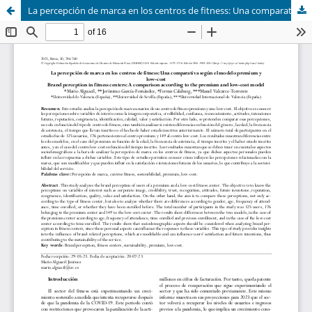
La percepción de marca en los centros de fitness: Una comparativa según el modelo premium y low-cost (Brand perception in fitness centers: A comparison according to the premium and low-cost model)