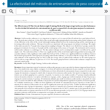
La efectividad del método de entrenamiento de peso corporal del circuito para mejorar la resistencia cardiovascular (The Effectiveness Of The Circuit Bodyweight Training Method In Improving Cardiovascular Endurance)