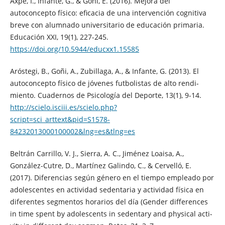
Axpe, I., Infante, G., & Goñi, E. (2016). Mejora del
autoconcepto físico: eficacia de una intervención cognitiva
breve con alumnado universitario de educación primaria.
Educación XXI, 19(1), 227-245.
https://doi.org/10.5944/educxx1.15585
Aróstegi, B., Goñi, A., Zubillaga, A., & Infante, G. (2013). El
autoconcepto físico de jóvenes futbolistas de alto rendi-
miento. Cuadernos de Psicología del Deporte, 13(1), 9-14.
http://scielo.isciii.es/scielo.php?
script=sci_arttext&pid=S1578-
84232013000100002&lng=es&tlng=es
Beltrán Carrillo, V. J., Sierra, A. C., Jiménez Loaisa, A.,
González-Cutre, D., Martínez Galindo, C., & Cervelló, E.
(2017). Diferencias según género en el tiempo empleado por
adolescentes en actividad sedentaria y actividad física en
diferentes segmentos horarios del día (Gender differences
in time spent by adolescents in sedentary and physical acti-