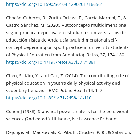
https://doi.org/10.1590/S0104-12902017166561
Chacón-Cuberos, R., Zurita-Ortega, F., García-Marmol, E., &
Castro-Sánchez, M. (2020). Autoconcepto multidimensional
según práctica deportiva en estudiantes universitarios de
Educación Física de Andalucía (Multidimensional self-
concept depending on sport practice in university students
of Physical Education from Andalucía). Retos, 37, 174–180.
https://doi.org/10.47197/retos.v37i37.71861
Chen, S., Kim, Y., and Gao, Z. (2014). The contributing role of
physical education in youth’s daily physical activity and
sedentary behavior. BMC Public Health 14, 1–7.
https://doi.org/10.1186/1471-2458-14-110
Cohen J (1988). Statistical power analysis for the behavioral
sciences (2nd ed ed.). Hillsdale, NJ: Lawrence Erlbaum.
Dejonge, M., Mackowiak, R., Pila, E., Crocker, P. R., & Sabiston,