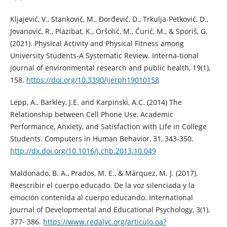
Kljajević, V., Stanković, M., Đorđević, D., Trkulja-Petković, D.,
Jovanović, R., Plazibat, K., Oršolić, M., Čurić, M., & Sporiš, G.
(2021). Physical Activity and Physical Fitness among
University Students-A Systematic Review. Interna-tional
journal of environmental research and public health, 19(1),
158.
https://doi.org/10.3390/ijerph19010158
Lepp, A., Barkley, J.E. and Karpinski, A.C. (2014) The
Relationship between Cell Phone Use, Academic
Performance, Anxiety, and Satisfaction with Life in College
Students. Computers in Human Behavior, 31, 343-350.
http://dx.doi.org/10.1016/j.chb.2013.10.049
Maldonado, B. A., Prados, M. E., & Márquez, M. J. (2017).
Reescribir el cuerpo educado. De la voz silenciada y la
emoción contenida al cuerpo educando. International
Journal of Developmental and Educational Psychology, 3(1),
377- 386.
https://www.redalyc.org/articulo.oa?