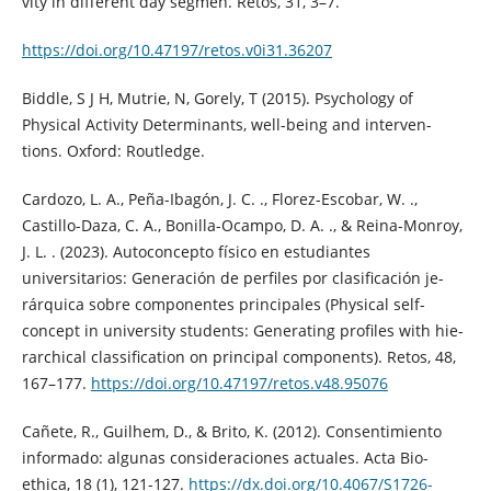
vity in different day segmen. Retos, 31, 3–7.
https://doi.org/10.47197/retos.v0i31.36207
Biddle, S J H, Mutrie, N, Gorely, T (2015). Psychology of
Physical Activity Determinants, well-being and interven-
tions. Oxford: Routledge.
Cardozo, L. A., Peña-Ibagón, J. C. ., Florez-Escobar, W. .,
Castillo-Daza, C. A., Bonilla-Ocampo, D. A. ., & Reina-Monroy,
J. L. . (2023). Autoconcepto físico en estudiantes
universitarios: Generación de perfiles por clasificación je-
rárquica sobre componentes principales (Physical self-
concept in university students: Generating profiles with hie-
rarchical classification on principal components). Retos, 48,
167–177.
https://doi.org/10.47197/retos.v48.95076
Cañete, R., Guilhem, D., & Brito, K. (2012). Consentimiento
informado: algunas consideraciones actuales. Acta Bio-
ethica, 18 (1), 121-127.
https://dx.doi.org/10.4067/S1726-