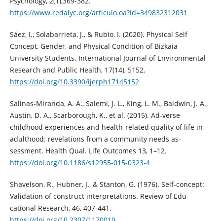
Psychology, 2(1),369-382.
https://www.redalyc.org/articulo.oa?id=349832312031
Sáez, I., Solabarrieta, J., & Rubio, I. (2020). Physical Self
Concept, Gender, and Physical Condition of Bizkaia
University Students. International Journal of Environmental
Research and Public Health, 17(14), 5152.
https://doi.org/10.3390/ijerph17145152
Salinas-Miranda, A. A., Salemi, J. L., King, L. M., Baldwin, J. A.,
Austin, D. A., Scarborough, K., et al. (2015). Ad-verse
childhood experiences and health-related quality of life in
adulthood: revelations from a community needs as-
sessment. Health Qual. Life Outcomes 13, 1–12.
https://doi.org/10.1186/s12955-015-0323-4
Shavelson, R., Hubner, J., & Stanton, G. (1976). Self-concept:
Validation of construct interpretations. Review of Edu-
cational Research, 46, 407-441.
https://doi.org/10.2307/1170010