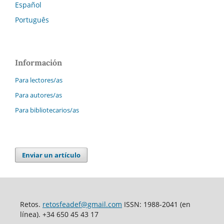
Español
Português
Información
Para lectores/as
Para autores/as
Para bibliotecarios/as
Enviar un artículo
Retos.
retosfeadef@gmail.com
ISSN: 1988-2041 (en
línea). +34 650 45 43 17