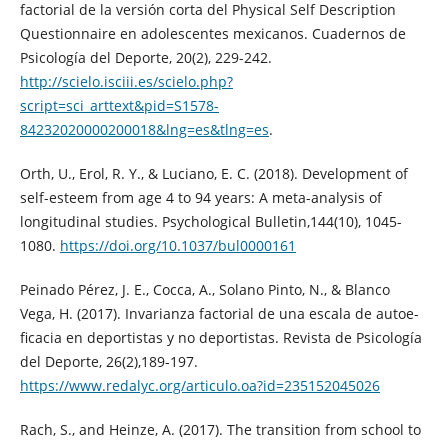
factorial de la versión corta del Physical Self Description
Questionnaire en adolescentes mexicanos. Cuadernos de
Psicología del Deporte, 20(2), 229-242.
http://scielo.isciii.es/scielo.php?
script=sci_arttext&pid=S1578-
84232020000200018&lng=es&tlng=es
.
Orth, U., Erol, R. Y., & Luciano, E. C. (2018). Development of
self-esteem from age 4 to 94 years: A meta-analysis of
longitudinal studies. Psychological Bulletin,144(10), 1045-
1080.
https://doi.org/10.1037/bul0000161
Peinado Pérez, J. E., Cocca, A., Solano Pinto, N., & Blanco
Vega, H. (2017). Invarianza factorial de una escala de autoe-
ficacia en deportistas y no deportistas. Revista de Psicología
del Deporte, 26(2),189-197.
https://www.redalyc.org/articulo.oa?id=235152045026
Rach, S., and Heinze, A. (2017). The transition from school to