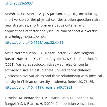
id=349853365037
Marsh, H. W., Martin, A. J., & Jackson, S. (2010). Introducing a
short version of the physical self description question-naire:
new strategies, short-form evaluative criteria, and
applications of factor analyses. Journal of sport & exercise
psychology, 32(4), 438–482.
https://doi.org/10.1123/jsep.32.4.438
Mella Norambuena, J. A., Nazar Carter, G., Sáez Delgado, F.,
Bustos Navarrete, C., López-Angulo, Y., & Cobo Ren-dón, R.
(2021). Variables sociocognitivas y su relación con la
actividad física en estudiantes universitarios chilenos
(Sociocognitive variables and their relationship with physical
activity in Chilean university students). Retos, 40, 76–85.
https://doi.org/10.47197/retos.v1i40.77921
Ornelas, M, Benavides, E V, Solano-Pinto, N, Conchas, M,
Rangel, Y S, & Blanco, H. (2020). Composición e invarianza