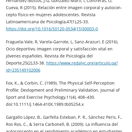
Fernández-Bustos, J-G, González-Martí, I, Contreras, O,
Cueva, R (2015). Relación entre imagen corporal y autocon-
cepto físico en mujeres adolescentes. Revista
Latinoamericana de Psicología,47(1),25-33.
https://doi.org/10.1016/S0120-0534(15)30003-0
Fraguela-Vale, R, Varela-Garrote, L, Sanz-Arazuri, E (2016).
Ocio deportivo, imagen corporal y satisfacción vital en
jóvenes españoles. Revista de Psicología del
Deporte,25(2),33-38.
https://www.redalyc.org/articulo.oa?
id=235149102006
Fox, K., & Corbin, C. (1989). The Physical Self-Perception
Profile: Devlopment and Preliminary Validation. Journal of
Sport and Exercise Psychology,11(4), 408–430.
doi:10.1111/j.1464-410X.1989.tb05254.x
Gargallo López, B., Garfella Esteban, P. R., Sánchez Peris, F.,
Ros Ros, C., & Serra Carbonell, B. (2009). La influencia del
autoconcepto en el rendimiento académico en estudiantes