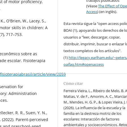
trabajos publicados
t of motor proficiency,
(Véase
The Effect of Op
.
Access
) (en inglés).
 K., O'Brien, W., Lacey, S.,
Esta revista sigue la "open access poli
otor skills in children: A
BOAI (1), apoyando los derechos de l
(7), 717–753.
usuarios a "leer, descargar, copiar,
distribuir, imprimir, buscar o enlazar l
textos completos de los artículos".
ioeconômico sobre as
(1)
http://legacy.earlham.edu/~peters
de escolar. Fisioterapia
oaifaq.htm#openaccess
isioterapiabrasil/article/view/2059
Cómo citar
servation for
Ferreira Vieira, L., Ribeiro de Melo, B. A
ry: Administration
Matias, V. de F., Amorim, A. C., Marcia
nces.
M., Mendes, H. G. P., & Lopes Vieira, J. 
(2026). La influencia de la escuela y la
llecker, R. R., Suen, Y. N.,
familia en la destreza motriz de los
escolares: Interacción de factores
. (2022). Parent-perceived
ambientales y socioeconómicos.
Reto
s and preschool-aged