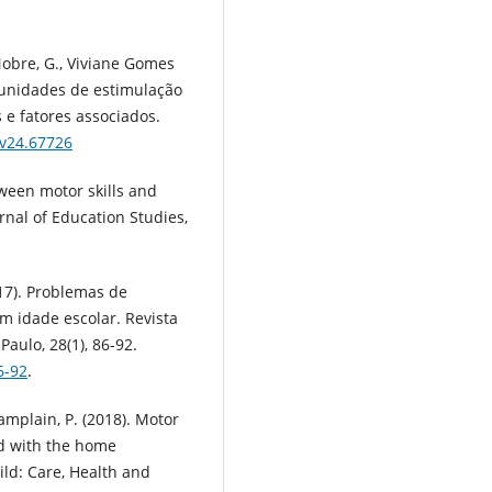
Nobre, G., Viviane Gomes
rtunidades de estimulação
e fatores associados.
.v24.67726
tween motor skills and
urnal of Education Studies,
2017). Problemas de
 idade escolar. Revista
aulo, 28(1), 86-92.
6-92
.
 Tamplain, P. (2018). Motor
ed with the home
ld: Care, Health and