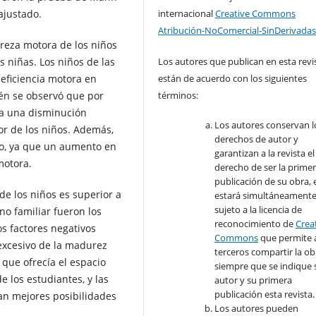
ajustado.
internacional
Creative Commons
Atribución-NoComercial-SinDerivadas
treza motora de los niños
s niñas. Los niños de las
Los autores que publican en esta revi
eficiencia motora en
están de acuerdo con los siguientes
ién se observó que por
términos:
ía una disminución
Los autores conservan l
or de los niños. Además,
derechos de autor y
ivo, ya que un aumento en
garantizan a la revista el
motora.
derecho de ser la prime
publicación de su obra, e
de los niños es superior a
estará simultáneament
sujeto a la licencia de
rno familiar fueron los
reconocimiento de
Crea
os factores negativos
Commons
que permite 
excesivo de la madurez
terceros compartir la ob
s que ofrecía el espacio
siempre que se indique 
e los estudiantes, y las
autor y su primera
publicación esta revista.
nan mejores posibilidades
Los autores pueden