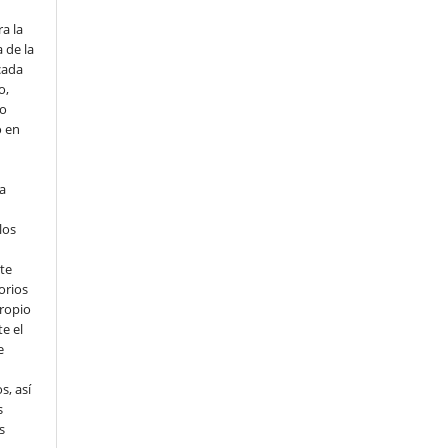
o
a la
 de la
cada
o,
io
o en
ta
los
te
orios
propio
e el
e
s, así
s
s