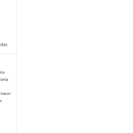
adas
ira
Vania
 Henri
s