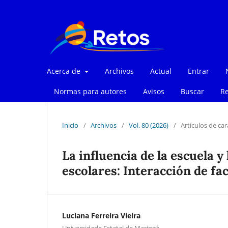
Acerca de
Archivos
Actual
Entrar
Normas para autores
Avisos
Buscar
Re
Inicio
/
Archivos
/
Vol. 80 (2026)
/
Artículos de car
La influencia de la escuela y
escolares: Interacción de f
Luciana Ferreira Vieira
Universidade Estatal de Maringá