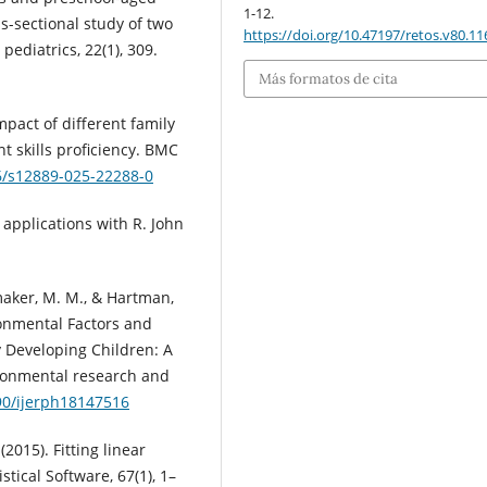
1-12.
ss-sectional study of two
https://doi.org/10.47197/retos.v80.1
pediatrics, 22(1), 309.
Más formatos de cita
impact of different family
 skills proficiency. BMC
86/s12889-025-22288-0
applications with R. John
emaker, M. M., & Hartman,
ronmental Factors and
y Developing Children: A
ironmental research and
390/ijerph18147516
(2015). Fitting linear
tical Software, 67(1), 1–