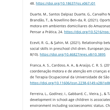
48.
https://doi.org/10.18637/jss.v067.i01
Duarte, M., Santos Dalpiaz Duarte, G., Carvalho 
Brandão, T., & Novellino Ben-da, R. (2021). Opo
motora em ambientes domiciliares do Amazonas 
Pensar a Prática, 24.
https://doi.org/10.5216/rpp
Ecevit, R. G., & Şahin, M. (2021). Relationship be
social skills in preschool chil-dren. European Jo
8(10).
https://doi.org/10.46827/ejes.v8i10.3895
Franca, A. S., Cardoso, A. A., & Araújo, C. R. S. (
coordenação motora e de atenção em crianças em
de Terapia Ocupacional da Universidade de São P
https://doi.org/10.11606/issn.2238-6149.v28i1p8
Ferreira, L., Godínez, I., Gabbard, C., Vieira, J., &
development in school-age children is associat
environment including socioeconomic status. Chi