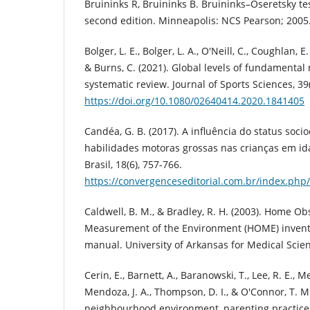
Bruininks R, Bruininks B. Bruininks–Oseretsky tes
second edition. Minneapolis: NCS Pearson; 2005
Bolger, L. E., Bolger, L. A., O'Neill, C., Coughlan, E.
& Burns, C. (2021). Global levels of fundamental m
systematic review. Journal of Sports Sciences, 39
https://doi.org/10.1080/02640414.2020.1841405
Candéa, G. B. (2017). A influência do status soc
habilidades motoras grossas nas crianças em ida
Brasil, 18(6), 757-766.
https://convergenceseditorial.com.br/index.php/f
Caldwell, B. M., & Bradley, R. H. (2003). Home Ob
Measurement of the Environment (HOME) invento
manual. University of Arkansas for Medical Scie
Cerin, E., Barnett, A., Baranowski, T., Lee, R. E., Me
Mendoza, J. A., Thompson, D. I., & O'Connor, T. M
neighbourhood environment, parenting practice