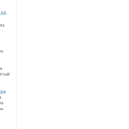
 4.0
.
sta
os
ra
l cuál
e
tive
a
ra
su