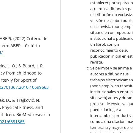
establecer por separad
acuerdos adicionales par
distribución no exclusiva
versión de la obra publi
en la revista (por ejempl
situarlo en un repositor
BEP). (2022) Critério de
institucional o publicarl
un libro), con un
l em: ABEP – Critério
reconocimiento de su
l/
publicación inicial en es
revista.
ks, L. O., & Beard, J. R.
Se permite y se anima a 
ency from childhood to
autores a difundir sus
ter-ly for Sport of
trabajos electrónicamen
(por ejemplo, en reposit
0/02701367.2010.10599663
institucionales o en su 
sitio web) antes y durant
ak, D., & Trajković, N.
proceso de envío, ya qu
Physical Fitness, and
puede dar lugar a
il-dren. BioMed research
intercambios productivo
2021/6631365
como a una citación má
temprana y mayor de lo