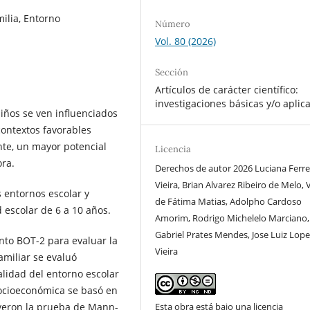
ilia, Entorno
Número
Vol. 80 (2026)
Sección
Artículos de carácter científico:
investigaciones básicas y/o aplic
 niños se ven influenciados
contextos favorables
nte, un mayor potencial
Licencia
ora.
Derechos de autor 2026 Luciana Ferre
Vieira, Brian Alvarez Ribeiro de Melo, 
s entornos escolar y
de Fátima Matias, Adolpho Cardoso
d escolar de 6 a 10 años.
Amorim, Rodrigo Michelelo Marciano,
Gabriel Prates Mendes, Jose Luiz Lope
ento BOT-2 para evaluar la
Vieira
amiliar se evaluó
lidad del entorno escolar
 socioeconómica se basó en
luyeron la prueba de Mann-
Esta obra está bajo una licencia