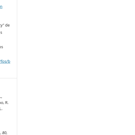
en
cy" de
os
os
/fos/b
.,
no, R.
L.
s
,
80
,