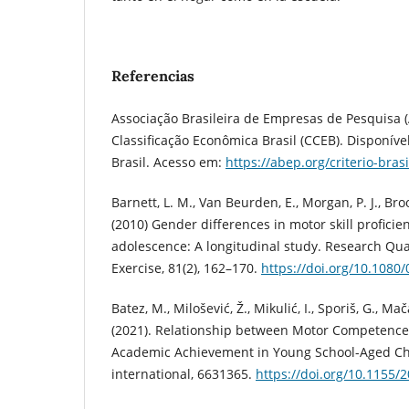
Referencias
Associação Brasileira de Empresas de Pesquisa (A
Classificação Econômica Brasil (CCEB). Disponíve
Brasil. Acesso em:
https://abep.org/criterio-brasi
Barnett, L. M., Van Beurden, E., Morgan, P. J., Broo
(2010) Gender differences in motor skill profici
adolescence: A longitudinal study. Research Quar
Exercise, 81(2), 162–170.
https://doi.org/10.108
Batez, M., Milošević, Ž., Mikulić, I., Sporiš, G., Mač
(2021). Relationship between Motor Competence, 
Academic Achievement in Young School-Aged Ch
international, 6631365.
https://doi.org/10.1155/