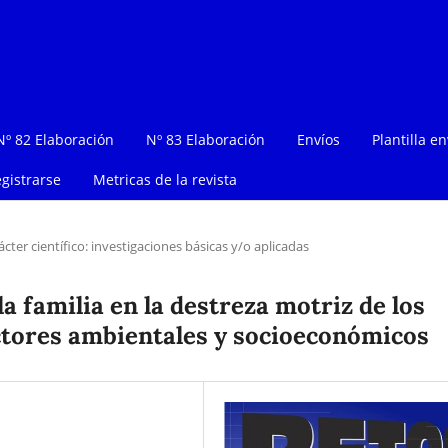
Nº 82 Elaboración
Nº 83 Elaboración
Envíos
Plantilla en
gistrarse
Metricas de la revista
ácter científico: investigaciones básicas y/o aplicadas
 la familia en la destreza motriz de los
actores ambientales y socioeconómicos