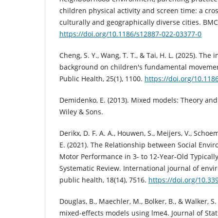
children physical activity and screen time: a cro
culturally and geographically diverse cities. BMC 
https://doi.org/10.1186/s12887-022-03377-0
Cheng, S. Y., Wang, T. T., & Tai, H. L. (2025). The 
background on children's fundamental movement
Public Health, 25(1), 1100.
https://doi.org/10.11
Demidenko, E. (2013). Mixed models: Theory and 
Wiley & Sons.
Derikx, D. F. A. A., Houwen, S., Meijers, V., Scho
E. (2021). The Relationship between Social Envi
Motor Performance in 3- to 12-Year-Old Typicall
Systematic Review. International journal of env
public health, 18(14), 7516.
https://doi.org/10.3
Douglas, B., Maechler, M., Bolker, B., & Walker, S. 
mixed-effects models using lme4. Journal of Statis