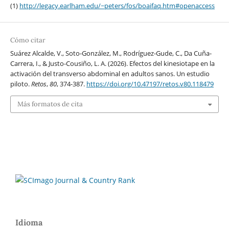
(1)
http://legacy.earlham.edu/~peters/fos/boaifaq.htm#openaccess
Cómo citar
Suárez Alcalde, V., Soto-González, M., Rodríguez-Gude, C., Da Cuña-
Carrera, I., & Justo-Cousiño, L. A. (2026). Efectos del kinesiotape en la
activación del transverso abdominal en adultos sanos. Un estudio
piloto.
Retos
,
80
, 374-387.
https://doi.org/10.47197/retos.v80.118479
Más formatos de cita
Idioma