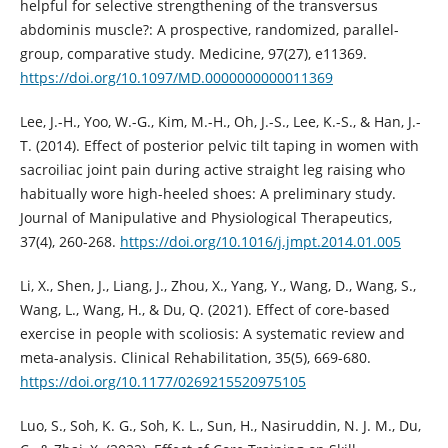
helpful for selective strengthening of the transversus
abdominis muscle?: A prospective, randomized, parallel-
group, comparative study. Medicine, 97(27), e11369.
https://doi.org/10.1097/MD.0000000000011369
Lee, J.-H., Yoo, W.-G., Kim, M.-H., Oh, J.-S., Lee, K.-S., & Han, J.-
T. (2014). Effect of posterior pelvic tilt taping in women with
sacroiliac joint pain during active straight leg raising who
habitually wore high-heeled shoes: A preliminary study.
Journal of Manipulative and Physiological Therapeutics,
37(4), 260-268.
https://doi.org/10.1016/j.jmpt.2014.01.005
Li, X., Shen, J., Liang, J., Zhou, X., Yang, Y., Wang, D., Wang, S.,
Wang, L., Wang, H., & Du, Q. (2021). Effect of core-based
exercise in people with scoliosis: A systematic review and
meta-analysis. Clinical Rehabilitation, 35(5), 669-680.
https://doi.org/10.1177/0269215520975105
Luo, S., Soh, K. G., Soh, K. L., Sun, H., Nasiruddin, N. J. M., Du,