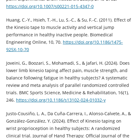
https://doi.org/10.1007/s00221-015-4347-0
Huang, C.-Y., Hsieh, T.-H., Lu, S.-C., & Su, F.-C. (2011). Effect of
the Kinesio tape to muscle activity and vertical jump
performance in healthy inactive people. Biomedical
Engineering Online, 10, 70.
https://doi.org/10.1186/1475-
925X-10-70
Joveini, G., Boozari, S., Mohamadi, S., & Jafari, H. (2024). Does
lower limb kinesio taping affect pain, muscle strength, and
balance following fatigue in healthy subjects? A systematic
review and meta analysis of parallel randomized controlled
trials. BMC Sports Science, Medicine & Rehabilitation, 16(1),
246.
https://doi.org/10.1186/s13102-024-01032-y
Justo-Cousiño, L. A., Da Cuña-Carrera, I., Alonso-Calvete, A., &
González-González, Y. (2024). Effect of Kinesio taping on
wrist proprioception in healthy subjects: A randomized
clinical trial. Journal of Hand Therapy: Official Journal of the