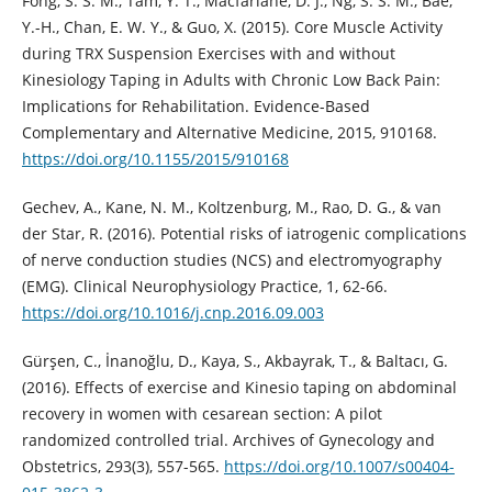
Fong, S. S. M., Tam, Y. T., Macfarlane, D. J., Ng, S. S. M., Bae,
Y.-H., Chan, E. W. Y., & Guo, X. (2015). Core Muscle Activity
during TRX Suspension Exercises with and without
Kinesiology Taping in Adults with Chronic Low Back Pain:
Implications for Rehabilitation. Evidence-Based
Complementary and Alternative Medicine, 2015, 910168.
https://doi.org/10.1155/2015/910168
Gechev, A., Kane, N. M., Koltzenburg, M., Rao, D. G., & van
der Star, R. (2016). Potential risks of iatrogenic complications
of nerve conduction studies (NCS) and electromyography
(EMG). Clinical Neurophysiology Practice, 1, 62-66.
https://doi.org/10.1016/j.cnp.2016.09.003
Gürşen, C., İnanoğlu, D., Kaya, S., Akbayrak, T., & Baltacı, G.
(2016). Effects of exercise and Kinesio taping on abdominal
recovery in women with cesarean section: A pilot
randomized controlled trial. Archives of Gynecology and
Obstetrics, 293(3), 557-565.
https://doi.org/10.1007/s00404-