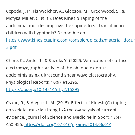
Cepeda, J. P., Fishweicher, A., Gleeson, M., Greenwood, S., &
Motyka-Miller, C. (s. f.). Does Kinesio Taping of the
abdominal muscles improve the supine-to-sit transition in
children with hypotonia? Disponible en:
https://www.kinesiotaping.com/console/uploads/material_docu
3.pdf
Chino, K., Ando, R., & Suzuki, Y. (2022). Verification of surface
electromyographic activity of the oblique externus
abdominis using ultrasound shear wave elastography.
Physiological Reports, 10(9), e15295.
https://doi.org/10.14814/phy2.15295
Csapo, R., & Alegre, L. M. (2015). Effects of Kinesio(®) taping
on skeletal muscle strength-A meta-analysis of current
evidence. Journal of Science and Medicine in Sport, 18(4),
450-456.
https://doi.org/10.1016/j.jsams.2014.06.014