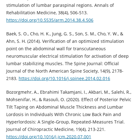
stimulation of lumbar paraspinal regions. Annals of
Rehabilitation Medicine, 38(4), 506-513.
https://doi.org/10.5535/arm.2014.38.4.506
Baek, S. O., Cho, H. K., Jung, G. S., Son, S. M., Cho, Y. W., &
Ahn, S. H. (2014). Verification of an optimized stimulation
point on the abdominal wall for transcutaneous
neuromuscular electrical stimulation for activation of deep
lumbar stabilizing muscles. The Spine Journal: Official
Journal of the North American Spine Society, 14(9), 2178-
2183.
https://doi.org/10.1016/j.spinee.2014.02.016
Bozorgmehr, A., Ebrahimi Takamjani, I., Akbari, M., Salehi, R.,
Mohsenifar, H., & Rasouli, O. (2020). Effect of Posterior Pelvic
Tilt Taping on Abdominal Muscle Thickness and Lumbar
Lordosis in Individuals With Chronic Low Back Pain and
Hyperlordosis: A Single-Group, Repeated-Measures Trial.
Journal of Chiropractic Medicine, 19(4), 213-221.
https://doi.org/10.1016/j.jcm.2020.07.001