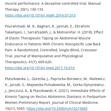
muscle performance: A deceptive controlled trial. Manual
Therapy, 20(1), 130-133.
https://doi.org/10.1016/j.math.2014.07.013
Pourahmadi, M. R., Bagheri, R., Jannati, E., Ebrahimi
Takamjani, I., Sarrafzadeh, J., & Mohsenifar, H. (2018). Effect
of Elastic Therapeutic Taping on Abdominal Muscle
Endurance in Patients With Chronic Nonspecific Low Back
Pain: A Randomized, Controlled, Single-Blind, Crossover
Trial. Journal of Manipulative and Physiological
Therapeutics, 41(7), 609-620.
https://doi.org/10.1016/j.jmpt.2017.10.019
Ptaszkowska, L., Gorecka, J., Paprocka-Borowicz, M., Walewicz,
K., Jarzab, S., Majewska-Pulsakowska, M., Gorka-Dynysiewicz,
J., Jenczura, A., & Ptaszkowski, K. (2021). Immediate Effects of
Kinesio Taping on Rectus Abdominis Diastasis in Postpartum
Women-Preliminary Report. Journal of Clinical Medicine,
10(21), 5043.
https://doi.org/10.3390/jcm10215043