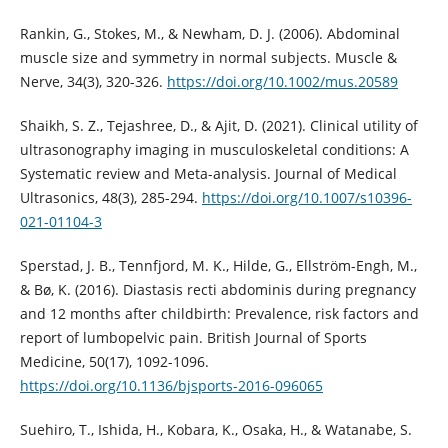
Rankin, G., Stokes, M., & Newham, D. J. (2006). Abdominal
muscle size and symmetry in normal subjects. Muscle &
Nerve, 34(3), 320-326.
https://doi.org/10.1002/mus.20589
Shaikh, S. Z., Tejashree, D., & Ajit, D. (2021). Clinical utility of
ultrasonography imaging in musculoskeletal conditions: A
Systematic review and Meta-analysis. Journal of Medical
Ultrasonics, 48(3), 285-294.
https://doi.org/10.1007/s10396-
021-01104-3
Sperstad, J. B., Tennfjord, M. K., Hilde, G., Ellström-Engh, M.,
& Bø, K. (2016). Diastasis recti abdominis during pregnancy
and 12 months after childbirth: Prevalence, risk factors and
report of lumbopelvic pain. British Journal of Sports
Medicine, 50(17), 1092-1096.
https://doi.org/10.1136/bjsports-2016-096065
Suehiro, T., Ishida, H., Kobara, K., Osaka, H., & Watanabe, S.