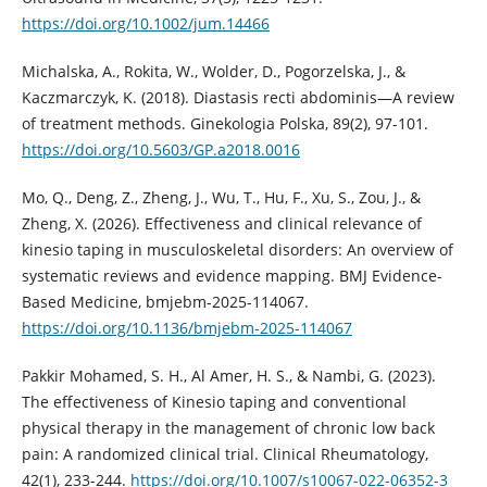
https://doi.org/10.1002/jum.14466
Michalska, A., Rokita, W., Wolder, D., Pogorzelska, J., &
Kaczmarczyk, K. (2018). Diastasis recti abdominis—A review
of treatment methods. Ginekologia Polska, 89(2), 97-101.
https://doi.org/10.5603/GP.a2018.0016
Mo, Q., Deng, Z., Zheng, J., Wu, T., Hu, F., Xu, S., Zou, J., &
Zheng, X. (2026). Effectiveness and clinical relevance of
kinesio taping in musculoskeletal disorders: An overview of
systematic reviews and evidence mapping. BMJ Evidence-
Based Medicine, bmjebm-2025-114067.
https://doi.org/10.1136/bmjebm-2025-114067
Pakkir Mohamed, S. H., Al Amer, H. S., & Nambi, G. (2023).
The effectiveness of Kinesio taping and conventional
physical therapy in the management of chronic low back
pain: A randomized clinical trial. Clinical Rheumatology,
42(1), 233-244.
https://doi.org/10.1007/s10067-022-06352-3