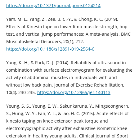
https://doi.org/10.1371/journal.pone.0124214
Yam, M. L., Yang, Z., Zee, B. C.-Y., & Chong, K. C. (2019).
Effects of Kinesio tape on lower limb muscle strength, hop
test, and vertical jump performances: A meta-analysis. BMC
Musculoskeletal Disorders, 20(1), 212.
https://doi.org/10.1186/s12891-019-2564-6
Yang, K.-H., & Park, D.-J. (2014). Reliability of ultrasound in
combination with surface electromyogram for evaluating the
activity of abdominal muscles in individuals with and
without low back pain. Journal of Exercise Rehabilitation,
10(4), 230-235.
https://doi.org/10.12965/jer.140113
Yeung, S. S., Yeung, E. W., Sakunkaruna, Y., Mingsoongnern,
S., Hung, W. Y., Fan, Y. L., & Iao, H. C. (2015). Acute effects of
kinesio taping on knee extensor peak torque and
electromyographic activity after exhaustive isometric knee
extension in healthy young adults. Clinical Journal of Sport