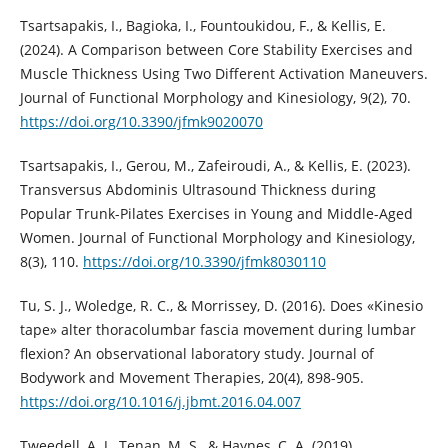
Tsartsapakis, I., Bagioka, I., Fountoukidou, F., & Kellis, E.
(2024). A Comparison between Core Stability Exercises and
Muscle Thickness Using Two Different Activation Maneuvers.
Journal of Functional Morphology and Kinesiology, 9(2), 70.
https://doi.org/10.3390/jfmk9020070
Tsartsapakis, I., Gerou, M., Zafeiroudi, A., & Kellis, E. (2023).
Transversus Abdominis Ultrasound Thickness during
Popular Trunk-Pilates Exercises in Young and Middle-Aged
Women. Journal of Functional Morphology and Kinesiology,
8(3), 110.
https://doi.org/10.3390/jfmk8030110
Tu, S. J., Woledge, R. C., & Morrissey, D. (2016). Does «Kinesio
tape» alter thoracolumbar fascia movement during lumbar
flexion? An observational laboratory study. Journal of
Bodywork and Movement Therapies, 20(4), 898-905.
https://doi.org/10.1016/j.jbmt.2016.04.007
Tweedell, A. J., Tenan, M. S., & Haynes, C. A. (2019).