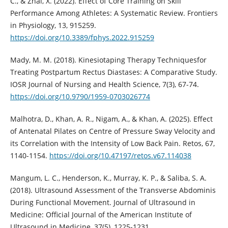
C., & Zhai, X. (2022). Effect of Core Training on Skill
Performance Among Athletes: A Systematic Review. Frontiers
in Physiology, 13, 915259.
https://doi.org/10.3389/fphys.2022.915259
Mady, M. M. (2018). Kinesiotaping Therapy Techniquesfor
Treating Postpartum Rectus Diastases: A Comparative Study.
IOSR Journal of Nursing and Health Science, 7(3), 67-74.
https://doi.org/10.9790/1959-0703026774
Malhotra, D., Khan, A. R., Nigam, A., & Khan, A. (2025). Effect
of Antenatal Pilates on Centre of Pressure Sway Velocity and
its Correlation with the Intensity of Low Back Pain. Retos, 67,
1140-1154.
https://doi.org/10.47197/retos.v67.114038
Mangum, L. C., Henderson, K., Murray, K. P., & Saliba, S. A.
(2018). Ultrasound Assessment of the Transverse Abdominis
During Functional Movement. Journal of Ultrasound in
Medicine: Official Journal of the American Institute of
Ultrasound in Medicine, 37(5), 1225-1231.