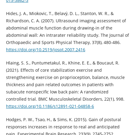
015-3862-3
Hides, J. A., Miokovic, T., Belavý, D. L., Stanton, W. R., &
Richardson, C. A. (2007). Ultrasound imaging assessment of
abdominal muscle function during drawing-in of the
abdominal wall: An intrarater reliability study. The Journal of
Orthopaedic and Sports Physical Therapy, 37(8), 480-486.
https://doi.org/10.2519/jospt.2007.2416
Hlaing, S. S., Puntumetakul, R., Khine, E. E., & Boucaut, R.
(2021). Effects of core stabilization exercise and
strengthening exercise on proprioception, balance, muscle
thickness and pain related outcomes in patients with
subacute nonspecific low back pain: A randomized
controlled trial. BMC Musculoskeletal Disorders, 22(1), 998.
https://doi.org/10.1186/s12891-021-04858-6
Hodges, P. W., Tsao, H., & Sims, K. (2015). Gain of postural
responses increases in response to real and anticipated
pain. Experimental Brain Research, 233(9), 2745-2752.