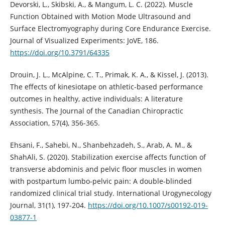
Devorski, L., Skibski, A., & Mangum, L. C. (2022). Muscle
Function Obtained with Motion Mode Ultrasound and
Surface Electromyography during Core Endurance Exercise.
Journal of Visualized Experiments: JoVE, 186.
https://doi.org/10.3791/64335
Drouin, J. L., McAlpine, C. T., Primak, K. A., & Kissel, J. (2013).
The effects of kinesiotape on athletic-based performance
outcomes in healthy, active individuals: A literature
synthesis. The Journal of the Canadian Chiropractic
Association, 57(4), 356-365.
Ehsani, F., Sahebi, N., Shanbehzadeh, S., Arab, A. M., &
ShahAli, S. (2020). Stabilization exercise affects function of
transverse abdominis and pelvic floor muscles in women
with postpartum lumbo-pelvic pain: A double-blinded
randomized clinical trial study. International Urogynecology
Journal, 31(1), 197-204.
https://doi.org/10.1007/s00192-019-
03877-1