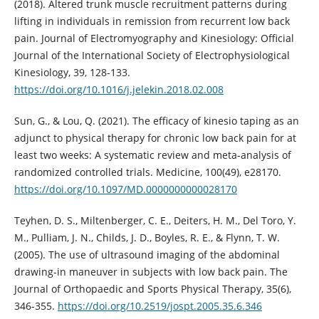
(2018). Altered trunk muscle recruitment patterns during
lifting in individuals in remission from recurrent low back
pain. Journal of Electromyography and Kinesiology: Official
Journal of the International Society of Electrophysiological
Kinesiology, 39, 128-133.
https://doi.org/10.1016/j.jelekin.2018.02.008
Sun, G., & Lou, Q. (2021). The efficacy of kinesio taping as an
adjunct to physical therapy for chronic low back pain for at
least two weeks: A systematic review and meta-analysis of
randomized controlled trials. Medicine, 100(49), e28170.
https://doi.org/10.1097/MD.0000000000028170
Teyhen, D. S., Miltenberger, C. E., Deiters, H. M., Del Toro, Y.
M., Pulliam, J. N., Childs, J. D., Boyles, R. E., & Flynn, T. W.
(2005). The use of ultrasound imaging of the abdominal
drawing-in maneuver in subjects with low back pain. The
Journal of Orthopaedic and Sports Physical Therapy, 35(6),
346-355.
https://doi.org/10.2519/jospt.2005.35.6.346