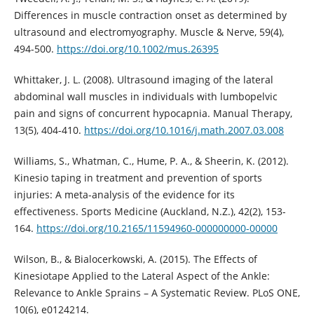
Differences in muscle contraction onset as determined by
ultrasound and electromyography. Muscle & Nerve, 59(4),
494-500.
https://doi.org/10.1002/mus.26395
Whittaker, J. L. (2008). Ultrasound imaging of the lateral
abdominal wall muscles in individuals with lumbopelvic
pain and signs of concurrent hypocapnia. Manual Therapy,
13(5), 404-410.
https://doi.org/10.1016/j.math.2007.03.008
Williams, S., Whatman, C., Hume, P. A., & Sheerin, K. (2012).
Kinesio taping in treatment and prevention of sports
injuries: A meta-analysis of the evidence for its
effectiveness. Sports Medicine (Auckland, N.Z.), 42(2), 153-
164.
https://doi.org/10.2165/11594960-000000000-00000
Wilson, B., & Bialocerkowski, A. (2015). The Effects of
Kinesiotape Applied to the Lateral Aspect of the Ankle:
Relevance to Ankle Sprains – A Systematic Review. PLoS ONE,
10(6), e0124214.