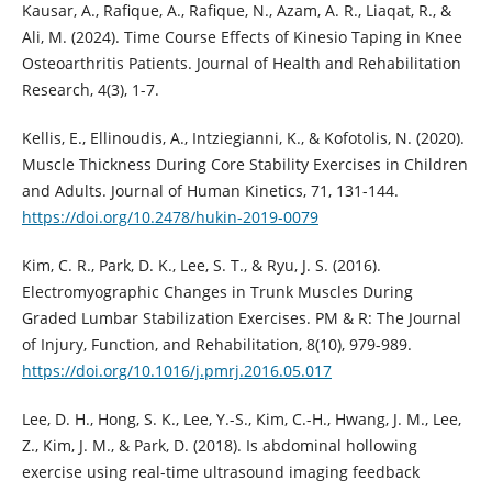
Kausar, A., Rafique, A., Rafique, N., Azam, A. R., Liaqat, R., &
Ali, M. (2024). Time Course Effects of Kinesio Taping in Knee
Osteoarthritis Patients. Journal of Health and Rehabilitation
Research, 4(3), 1-7.
Kellis, E., Ellinoudis, A., Intziegianni, K., & Kofotolis, N. (2020).
Muscle Thickness During Core Stability Exercises in Children
and Adults. Journal of Human Kinetics, 71, 131-144.
https://doi.org/10.2478/hukin-2019-0079
Kim, C. R., Park, D. K., Lee, S. T., & Ryu, J. S. (2016).
Electromyographic Changes in Trunk Muscles During
Graded Lumbar Stabilization Exercises. PM & R: The Journal
of Injury, Function, and Rehabilitation, 8(10), 979-989.
https://doi.org/10.1016/j.pmrj.2016.05.017
Lee, D. H., Hong, S. K., Lee, Y.-S., Kim, C.-H., Hwang, J. M., Lee,
Z., Kim, J. M., & Park, D. (2018). Is abdominal hollowing
exercise using real-time ultrasound imaging feedback