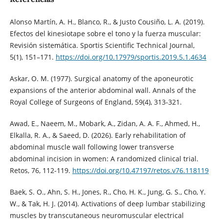
Alonso Martín, A. H., Blanco, R., & Justo Cousiño, L. A. (2019).
Efectos del kinesiotape sobre el tono y la fuerza muscular:
Revisión sistemática. Sportis Scientific Technical Journal,
5(1), 151–171.
https://doi.org/10.17979/sportis.2019.5.1.4634
Askar, O. M. (1977). Surgical anatomy of the aponeurotic
expansions of the anterior abdominal wall. Annals of the
Royal College of Surgeons of England, 59(4), 313-321.
Awad, E., Naeem, M., Mobark, A., Zidan, A. A. F., Ahmed, H.,
Elkalla, R. A., & Saeed, D. (2026). Early rehabilitation of
abdominal muscle wall following lower transverse
abdominal incision in women: A randomized clinical trial.
Retos, 76, 112-119.
https://doi.org/10.47197/retos.v76.118119
Baek, S. O., Ahn, S. H., Jones, R., Cho, H. K., Jung, G. S., Cho, Y.
W., & Tak, H. J. (2014). Activations of deep lumbar stabilizing
muscles by transcutaneous neuromuscular electrical