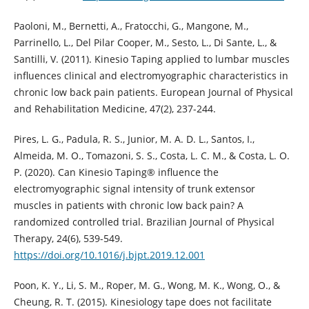
Paoloni, M., Bernetti, A., Fratocchi, G., Mangone, M.,
Parrinello, L., Del Pilar Cooper, M., Sesto, L., Di Sante, L., &
Santilli, V. (2011). Kinesio Taping applied to lumbar muscles
influences clinical and electromyographic characteristics in
chronic low back pain patients. European Journal of Physical
and Rehabilitation Medicine, 47(2), 237-244.
Pires, L. G., Padula, R. S., Junior, M. A. D. L., Santos, I.,
Almeida, M. O., Tomazoni, S. S., Costa, L. C. M., & Costa, L. O.
P. (2020). Can Kinesio Taping® influence the
electromyographic signal intensity of trunk extensor
muscles in patients with chronic low back pain? A
randomized controlled trial. Brazilian Journal of Physical
Therapy, 24(6), 539-549.
https://doi.org/10.1016/j.bjpt.2019.12.001
Poon, K. Y., Li, S. M., Roper, M. G., Wong, M. K., Wong, O., &
Cheung, R. T. (2015). Kinesiology tape does not facilitate