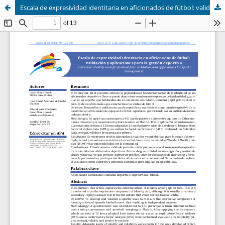
Escala de expresividad identitaria en aficionados de fútbol: validación y aplicaciones para la gestión deportiva