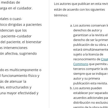
an medidas de
Los autores que publican en esta revi
arga en el cuidador.
están de acuerdo con los siguientes
términos:
tales o cuasi-
ísico dirigidas a pacientes
Los autores conservan l
videncian que los
derechos de autor y
garantizan a la revista el
da paciente–cuidador
derecho de ser la prime
del paciente, el bienestar
publicación de su obra, e
as intervenciones
estará simultáneament
ión afectiva, sugiriendo
sujeto a la licencia de
reconocimiento de
Crea
Commons
que permite 
terceros compartir la ob
uando es multicomponente o
siempre que se indique 
l funcionamiento físico y
autor y su primera
ás de atenuar la
publicación esta revista.
es, estructurados y
Los autores pueden
una mayor efectividad y
establecer por separad
acuerdos adicionales par
distribución no exclusiva
versión de la obra publi