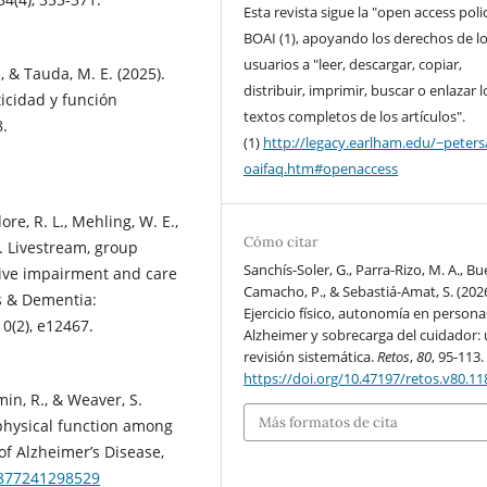
Esta revista sigue la "open access poli
BOAI (1), apoyando los derechos de l
usuarios a "leer, descargar, copiar,
., & Tauda, M. E. (2025).
distribuir, imprimir, buscar o enlazar l
icidad y función
textos completos de los artículos".
8.
(1)
http://legacy.earlham.edu/~peters
oaifaq.htm#openaccess
dore, R. L., Mehling, W. E.,
Cómo citar
). Livestream, group
Sanchís-Soler, G., Parra-Rizo, M. A., B
ive impairment and care
Camacho, P., & Sebastiá-Amat, S. (2026
's & Dementia:
Ejercicio físico, autonomía en person
10(2), e12467.
Alzheimer y sobrecarga del cuidador:
revisión sistemática.
Retos
,
80
, 95-113.
https://doi.org/10.47197/retos.v80.1
min, R., & Weaver, S.
Más formatos de cita
physical function among
of Alzheimer’s Disease,
2877241298529