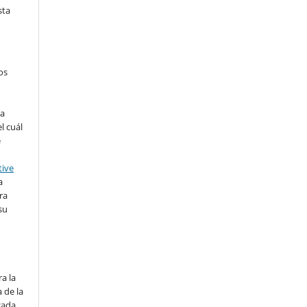
sta
os
ra
l cuál
e
tive
a
ra
su
o
a la
 de la
cada