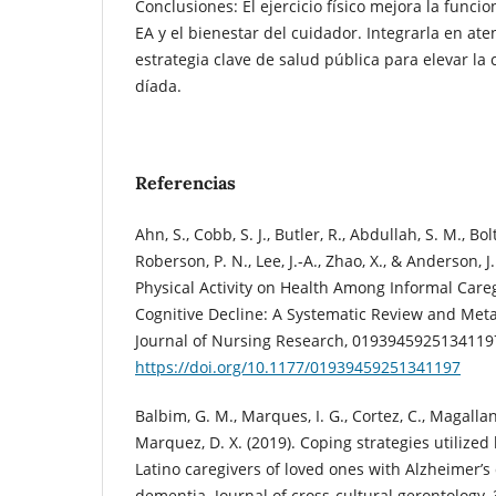
Conclusiones: El ejercicio físico mejora la funci
EA y el bienestar del cuidador. Integrarla en at
estrategia clave de salud pública para elevar la 
díada.
Referencias
Ahn, S., Cobb, S. J., Butler, R., Abdullah, S. M., Bol
Roberson, P. N., Lee, J.-A., Zhao, X., & Anderson, J.
Physical Activity on Health Among Informal Care
Cognitive Decline: A Systematic Review and Met
Journal of Nursing Research, 0193945925134119
https://doi.org/10.1177/01939459251341197
Balbim, G. M., Marques, I. G., Cortez, C., Magallan
Marquez, D. X. (2019). Coping strategies utilize
Latino caregivers of loved ones with Alzheimer’s
dementia. Journal of cross-cultural gerontology, 