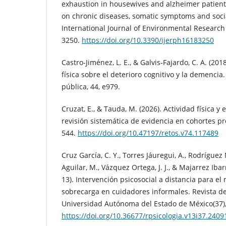
exhaustion in housewives and alzheimer patients’
on chronic diseases, somatic symptoms and soci
International Journal of Environmental Research 
3250.
https://doi.org/10.3390/ijerph16183250
Castro-Jiménez, L. E., & Galvis-Fajardo, C. A. (201
física sobre el deterioro cognitivo y la demencia
pública, 44, e979.
Cruzat, E., & Tauda, M. (2026). Actividad física y
revisión sistemática de evidencia en cohortes pro
544.
https://doi.org/10.47197/retos.v74.117489
Cruz García, C. Y., Torres Jáuregui, A., Rodríguez
Aguilar, M., Vázquez Ortega, J. J., & Majarrez Ibar
13). Intervención psicosocial a distancia para el
sobrecarga en cuidadores informales. Revista de
Universidad Autónoma del Estado de México(37)
https://doi.org/10.36677/rpsicologia.v13i37.2409