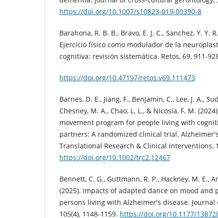
https://doi.org/10.1007/s10823-019-09390-8
Barahona, R. B. B., Bravo, E. J. C., Sanchez, Y. Y. R
Ejercicio físico como modulador de la neuroplast
cognitiva: revisión sistemática. Retos, 69, 911-92
https://doi.org/10.47197/retos.v69.111473
Barnes, D. E., Jiang, F., Benjamin, C., Lee, J. A., Su
Chesney, M. A., Chao, L. L., & Nicosia, F. M. (2024
movement program for people living with cognit
partners: A randomized clinical trial. Alzheimer
Translational Research & Clinical Interventions, 
https://doi.org/10.1002/trc2.12467
Bennett, C. G., Guttmann, R. P., Hackney, M. E., A
(2025). Impacts of adapted dance on mood and 
persons living with Alzheimer's disease. Journal 
105(4), 1148-1159.
https://doi.org/10.1177/1387