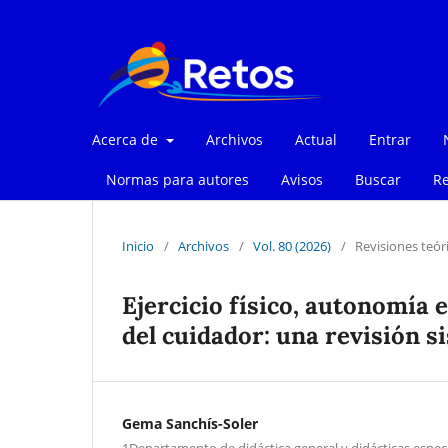
Acerca de
Archivos
Actual
Entrar
Normas para autores
Avisos
Buscar
Re
Inicio
/
Archivos
/
Vol. 80 (2026)
/
Revisiones teór
Ejercicio físico, autonomía
del cuidador: una revisión s
Gema Sanchís-Soler
1Departamento de didáctica general y didácticas especí