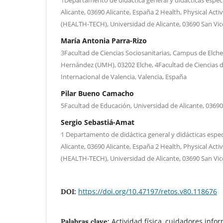
Alicante, 03690 Alicante, España 2 Health, Physical Act
(HEALTH-TECH), Universidad de Alicante, 03690 San Vic
María Antonia Parra-Rizo
3Facultad de Ciencias Sociosanitarias, Campus de Elche
Hernández (UMH), 03202 Elche, 4Facultad de Ciencias d
Internacional de Valencia, Valencia, España
Pilar Bueno Camacho
5Facultad de Educación, Universidad de Alicante, 03690
Sergio Sebastiá-Amat
1 Departamento de didáctica general y didácticas espec
Alicante, 03690 Alicante, España 2 Health, Physical Act
(HEALTH-TECH), Universidad de Alicante, 03690 San Vic
https://doi.org/10.47197/retos.v80.118676
DOI:
Actividad física, cuidadores inf
Palabras clave: