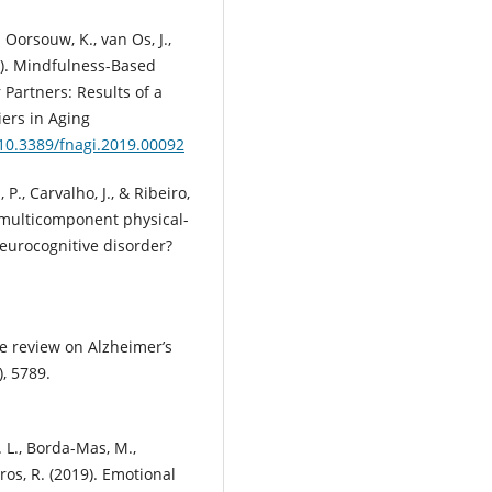
 Oorsouw, K., van Os, J.,
24). Mindfulness-Based
Partners: Results of a
ers in Aging
/10.3389/fnagi.2019.00092
P., Carvalho, J., & Ribeiro,
n multicomponent physical-
neurocognitive disorder?
ve review on Alzheimer’s
, 5789.
 L., Borda-Mas, M.,
ros, R. (2019). Emotional