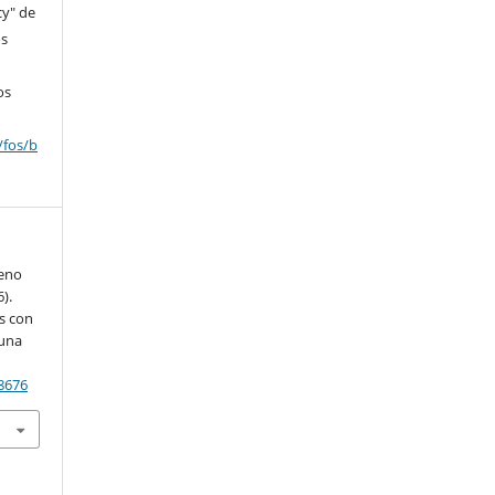
cy" de
os
os
/fos/b
ueno
).
as con
 una
18676