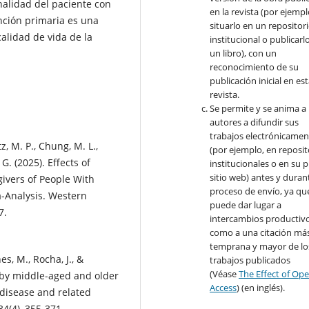
onalidad del paciente con
en la revista (por ejempl
ención primaria es una
situarlo en un repositor
calidad de vida de la
institucional o publicarl
un libro), con un
reconocimiento de su
publicación inicial en es
revista.
Se permite y se anima a 
autores a difundir sus
trabajos electrónicamen
tz, M. P., Chung, M. L.,
(por ejemplo, en reposit
 G. (2025). Effects of
institucionales o en su 
sitio web) antes y durant
givers of People With
proceso de envío, ya qu
a-Analysis. Western
puede dar lugar a
7.
intercambios productivo
como a una citación má
temprana y mayor de lo
es, M., Rocha, J., &
trabajos publicados
(Véase
The Effect of Op
d by middle-aged and older
Access
) (en inglés).
 disease and related
34(4), 355-371.