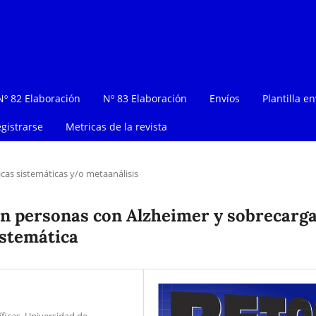
Nº 82 Elaboración
Nº 83 Elaboración
Envíos
Plantilla en
gistrarse
Metricas de la revista
icas sistemáticas y/o metaanálisis
 en personas con Alzheimer y sobrecarg
istemática
ficas, Universidad de