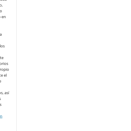
o,
io
o en
ta
los
te
orios
propio
e el
e
s, así
s
s
en