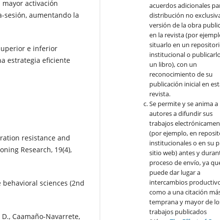
a mayor activación
acuerdos adicionales par
a-sesión, aumentando la
distribución no exclusiva
versión de la obra publi
en la revista (por ejempl
situarlo en un repositor
uperior e inferior
institucional o publicarl
 estrategia eficiente
un libro), con un
reconocimiento de su
publicación inicial en es
revista.
Se permite y se anima a 
autores a difundir sus
trabajos electrónicamen
(por ejemplo, en reposit
uration resistance and
institucionales o en su 
oning Research, 19(4),
sitio web) antes y durant
proceso de envío, ya qu
puede dar lugar a
intercambios productivo
he behavioral sciences (2nd
como a una citación má
temprana y mayor de lo
trabajos publicados
a, D., Caamaño-Navarrete,