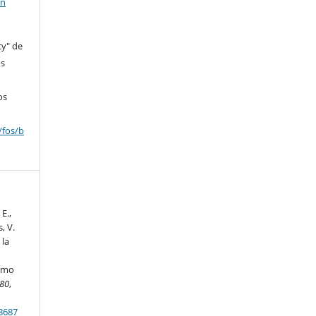
en
cy" de
os
os
/fos/b
 E.,
s, V.
 la
sumo
80
,
18687