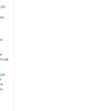
 4.0
.
sta
os
ra
l cuál
e
tive
a
ra
su
o