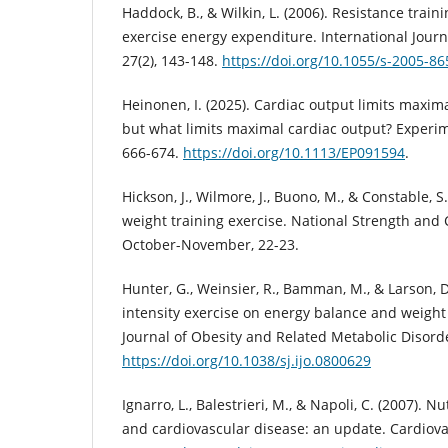
Haddock, B., & Wilkin, L. (2006). Resistance trai
exercise energy expenditure. International Journ
27(2), 143-148.
https://doi.org/10.1055/s-2005-8
Heinonen, I. (2025). Cardiac output limits maxi
but what limits maximal cardiac output? Experime
666-674.
https://doi.org/10.1113/EP091594
.
Hickson, J., Wilmore, J., Buono, M., & Constable, S
weight training exercise. National Strength and 
October-November, 22-23.
Hunter, G., Weinsier, R., Bamman, M., & Larson, D.
intensity exercise on energy balance and weight 
Journal of Obesity and Related Metabolic Disorde
https://doi.org/10.1038/sj.ijo.0800629
Ignarro, L., Balestrieri, M., & Napoli, C. (2007). Nu
and cardiovascular disease: an update. Cardiova