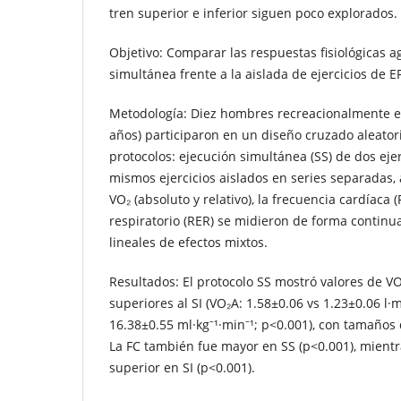
tren superior e inferior siguen poco explorados.
Objetivo: Comparar las respuestas fisiológicas a
simultánea frente a la aislada de ejercicios de E
Metodología: Diez hombres recreacionalmente e
años) participaron en un diseño cruzado aleator
protocolos: ejecución simultánea (SS) de dos ejer
mismos ejercicios aislados en series separadas,
VO₂ (absoluto y relativo), la frecuencia cardíaca (
respiratorio (RER) se midieron de forma continua
lineales de efectos mixtos.
Resultados: El protocolo SS mostró valores de VO
superiores al SI (VO₂A: 1.58±0.06 vs 1.23±0.06 l·
16.38±0.55 ml·kg⁻¹·min⁻¹; p<0.001), con tamaños
La FC también fue mayor en SS (p<0.001), mientr
superior en SI (p<0.001).