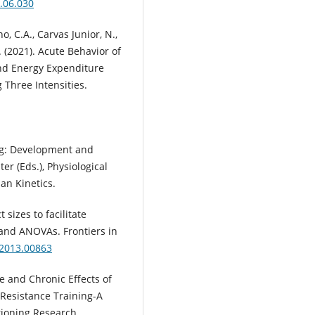
6.06.030
ho, C.A., Carvas Junior, N.,
.J. (2021). Acute Behavior of
nd Energy Expenditure
Three Intensities.
ting: Development and
er (Eds.), Physiological
an Kinetics.
 sizes to facilitate
s and ANOVAs. Frontiers in
.2013.00863
te and Chronic Effects of
 Resistance Training-A
tioning Research,