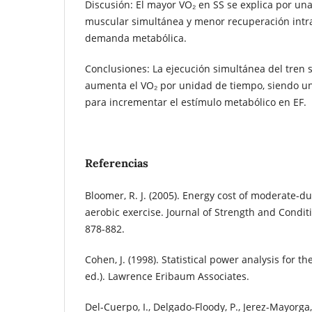
Discusión: El mayor VO₂ en SS se explica por un
muscular simultánea y menor recuperación intr
demanda metabólica.
Conclusiones: La ejecución simultánea del tren s
aumenta el VO₂ por unidad de tiempo, siendo una
para incrementar el estímulo metabólico en EF.
Referencias
Bloomer, R. J. (2005). Energy cost of moderate-d
aerobic exercise. Journal of Strength and Conditi
878-882.
Cohen, J. (1998). Statistical power analysis for t
ed.). Lawrence Eribaum Associates.
Del-Cuerpo, I., Delgado-Floody, P., Jerez-Mayorg