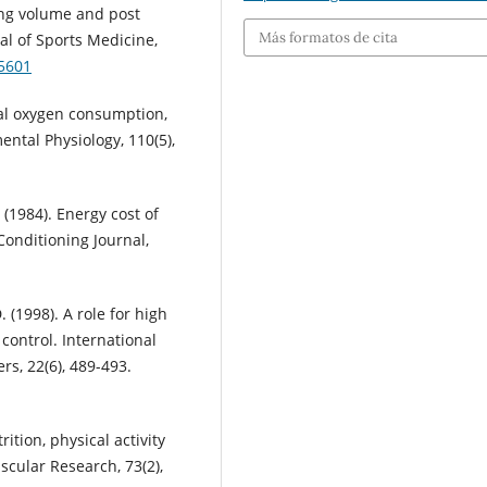
ning volume and post
Más formatos de cita
al of Sports Medicine,
65601
mal oxygen consumption,
ntal Physiology, 110(5),
. (1984). Energy cost of
Conditioning Journal,
 (1998). A role for high
control. International
rs, 22(6), 489-493.
trition, physical activity
scular Research, 73(2),