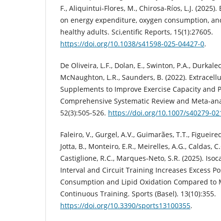
F., Aliquintui-Flores, M., Chirosa-Ríos, L.J. (2025).
on energy expenditure, oxygen consumption, and
healthy adults. Sci,entific Reports, 15(1):27605.
https://doi.org/10.1038/s41598-025-04427-0
.
De Oliveira, L.F., Dolan, E., Swinton, P.A., Durkalec
McNaughton, L.R., Saunders, B. (2022). Extracellu
Supplements to Improve Exercise Capacity and 
Comprehensive Systematic Review and Meta-anal
52(3):505-526.
https://doi.org/10.1007/s40279-02
Faleiro, V., Gurgel, A.V., Guimarães, T.T., Figueiredo
Jotta, B., Monteiro, E.R., Meirelles, A.G., Caldas, C
Castiglione, R.C., Marques-Neto, S.R. (2025). Isoc
Interval and Circuit Training Increases Excess P
Consumption and Lipid Oxidation Compared to M
Continuous Training. Sports (Basel). 13(10):355.
https://doi.org/10.3390/sports13100355
.