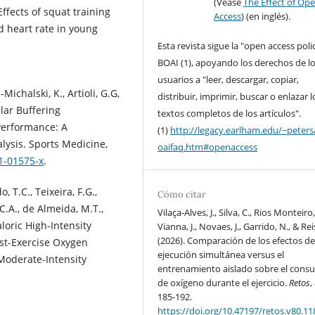
(Véase
The Effect of Op
 Effects of squat training
Access
) (en inglés).
 heart rate in young
Esta revista sigue la "open access poli
BOAI (1), apoyando los derechos de l
usuarios a "leer, descargar, copiar,
-Michalski, K., Artioli, G.G,
distribuir, imprimir, buscar o enlazar l
lar Buffering
textos completos de los artículos".
Performance: A
(1)
http://legacy.earlham.edu/~peters
ysis. Sports Medicine,
oaifaq.htm#openaccess
1-01575-x
.
, T.C., Teixeira, F.G.,
Cómo citar
.C.A., de Almeida, M.T.,
Vilaça-Alves, J., Silva, C., Rios Monteiro,
aloric High-Intensity
Vianna, J., Novaes, J., Garrido, N., & Rei
(2026). Comparación de los efectos de
ost-Exercise Oxygen
ejecución simultánea versus el
oderate-Intensity
entrenamiento aislado sobre el con
de oxígeno durante el ejercicio.
Retos
,
185-192.
https://doi.org/10.47197/retos.v80.1