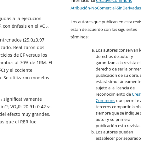
internacional
Creative Commons
Atribución-NoComercial-SinDerivadas
gudas a la ejecución
Los autores que publican en esta revi
F, con énfasis en el VO
.
2
están de acuerdo con los siguientes
términos:
ntrenados (25.0±3.97
izado. Realizaron dos
Los autores conservan l
cicios de EF versus los
derechos de autor y
 ambos al 70% de 1RM. El
garantizan a la revista el
derecho de ser la prime
FC) y el cociente
publicación de su obra, e
. Se utilizaron modelos
estará simultáneament
sujeto a la licencia de
reconocimiento de
Crea
₂ significativamente
Commons
que permite 
min⁻¹; VO₂R: 20.91±0.42 vs
terceros compartir la ob
siempre que se indique 
 del efecto muy grandes.
autor y su primera
as que el RER fue
publicación esta revista.
Los autores pueden
establecer por separad