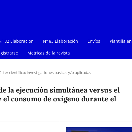
Nº 82 Elaboración
Nº 83 Elaboración
Envíos
Plantilla en
gistrarse
Metricas de la revista
ácter científico: investigaciones básicas y/o aplicadas
e la ejecución simultánea versus el
 el consumo de oxígeno durante el