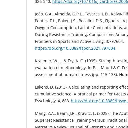
326-340.
https://doi.org/10.1016/j.cardiores.200
João, G.A., Almeida, G.P.L., Tavares, L.D., Kalva-Fil
Pontes, F.L., Baker, J.S., Bocalini, D.S., Figueira, A
Oxygen Consumption, Lactate Concentrations, a
During Resistance Training: Comparisons Among 
Frontiers in Sports and Active Living, 3:797604.
https://doi.org/10.3389/fspor.2021.797604
Kraemer, W. J., & Fry, A. C. (1995). Strength tes
evaluation of methodology. In P. J. Maud & C. Fost
assessment of human fitness (pp. 115-138). Hum
Lakens, D. (2013). Calculating and reporting effect
cumulative science: A pratical primer for t-test
Psychology, 4, 863,
https://doi.org/10.3389/fpsyg
Mang, Z.A., Beam, J.R., Kravitz, L. (2025). The Acu
Superset Resistance Training Versus Traditional
Narrative Review. Journal of Strength and Condi