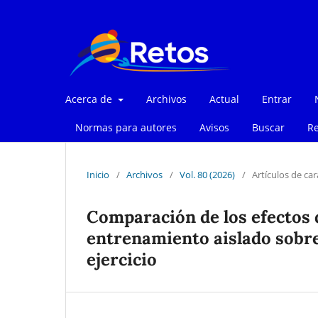
Acerca de
Archivos
Actual
Entrar
Normas para autores
Avisos
Buscar
Re
Inicio
/
Archivos
/
Vol. 80 (2026)
/
Artículos de car
Comparación de los efectos d
entrenamiento aislado sobre
ejercicio