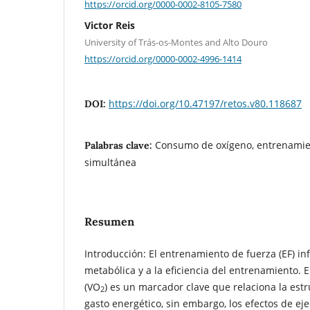
https://orcid.org/0000-0002-8105-7580
Victor Reis
University of Trás-os-Montes and Alto Douro
https://orcid.org/0000-0002-4996-1414
https://doi.org/10.47197/retos.v80.118687
DOI:
Consumo de oxígeno, entrenamien
Palabras clave:
simultánea
Resumen
Introducción: El entrenamiento de fuerza (EF) i
metabólica y a la eficiencia del entrenamiento.
(VO
) es un marcador clave que relaciona la estru
2
gasto energético, sin embargo, los efectos de ej