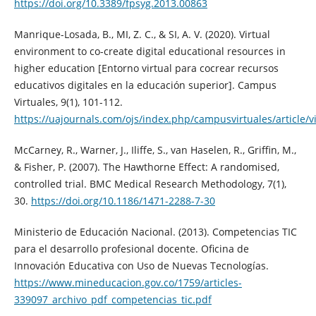
https://doi.org/10.3389/fpsyg.2013.00863
Manrique-Losada, B., MI, Z. C., & SI, A. V. (2020). Virtual
environment to co-create digital educational resources in
higher education [Entorno virtual para cocrear recursos
educativos digitales en la educación superior]. Campus
Virtuales, 9(1), 101-112.
https://uajournals.com/ojs/index.php/campusvirtuales/article/
McCarney, R., Warner, J., Iliffe, S., van Haselen, R., Griffin, M.,
& Fisher, P. (2007). The Hawthorne Effect: A randomised,
controlled trial. BMC Medical Research Methodology, 7(1),
30.
https://doi.org/10.1186/1471-2288-7-30
Ministerio de Educación Nacional. (2013). Competencias TIC
para el desarrollo profesional docente. Oficina de
Innovación Educativa con Uso de Nuevas Tecnologías.
https://www.mineducacion.gov.co/1759/articles-
339097_archivo_pdf_competencias_tic.pdf