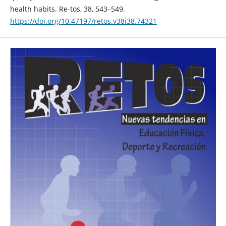
health habits. Re-tos, 38, 543–549.
https://doi.org/10.47197/retos.v38i38.74321