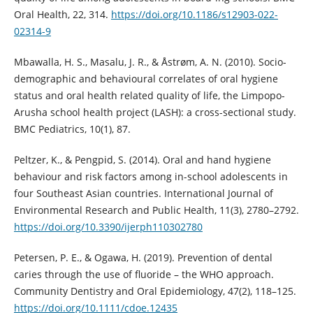
Oral Health, 22, 314.
https://doi.org/10.1186/s12903-022-
02314-9
Mbawalla, H. S., Masalu, J. R., & Åstrøm, A. N. (2010). Socio-
demographic and behavioural correlates of oral hygiene
status and oral health related quality of life, the Limpopo-
Arusha school health project (LASH): a cross-sectional study.
BMC Pediatrics, 10(1), 87.
Peltzer, K., & Pengpid, S. (2014). Oral and hand hygiene
behaviour and risk factors among in-school adolescents in
four Southeast Asian countries. International Journal of
Environmental Research and Public Health, 11(3), 2780–2792.
https://doi.org/10.3390/ijerph110302780
Petersen, P. E., & Ogawa, H. (2019). Prevention of dental
caries through the use of fluoride – the WHO approach.
Community Dentistry and Oral Epidemiology, 47(2), 118–125.
https://doi.org/10.1111/cdoe.12435