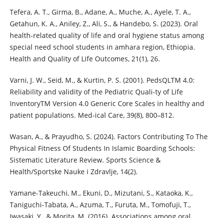
Tefera, A. T., Girma, B., Adane, A., Muche, A., Ayele, T. A.,
Getahun, K. A., Aniley, Z., Ali, S., & Handebo, S. (2023). Oral
health-related quality of life and oral hygiene status among
special need school students in amhara region, Ethiopia.
Health and Quality of Life Outcomes, 21(1), 26.
Varni, J. W., Seid, M., & Kurtin, P. S. (2001). PedsQLTM 4.0:
Reliability and validity of the Pediatric Quali-ty of Life
InventoryTM Version 4.0 Generic Core Scales in healthy and
patient populations. Med-ical Care, 39(8), 800–812.
Wasan, A., & Prayudho, S. (2024). Factors Contributing To The
Physical Fitness Of Students In Islamic Boarding Schools:
Sistematic Literature Review. Sports Science &
Health/Sportske Nauke i Zdravlje, 14(2).
Yamane-Takeuchi, M., Ekuni, D., Mizutani, S., Kataoka, K.,
Taniguchi-Tabata, A., Azuma, T., Furuta, M., Tomofuji, T.,
Iwasaki, Y., & Morita, M. (2016). Associations among oral