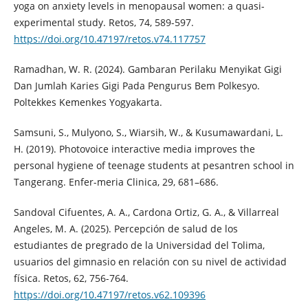
yoga on anxiety levels in menopausal women: a quasi-
experimental study. Retos, 74, 589-597.
https://doi.org/10.47197/retos.v74.117757
Ramadhan, W. R. (2024). Gambaran Perilaku Menyikat Gigi
Dan Jumlah Karies Gigi Pada Pengurus Bem Polkesyo.
Poltekkes Kemenkes Yogyakarta.
Samsuni, S., Mulyono, S., Wiarsih, W., & Kusumawardani, L.
H. (2019). Photovoice interactive media improves the
personal hygiene of teenage students at pesantren school in
Tangerang. Enfer-meria Clinica, 29, 681–686.
Sandoval Cifuentes, A. A., Cardona Ortiz, G. A., & Villarreal
Angeles, M. A. (2025). Percepción de salud de los
estudiantes de pregrado de la Universidad del Tolima,
usuarios del gimnasio en relación con su nivel de actividad
física. Retos, 62, 756-764.
https://doi.org/10.47197/retos.v62.109396