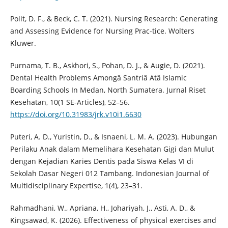
Polit, D. F., & Beck, C. T. (2021). Nursing Research: Generating
and Assessing Evidence for Nursing Prac-tice. Wolters
Kluwer.
Purnama, T. B., Askhori, S., Pohan, D. J., & Augie, D. (2021).
Dental Health Problems Amongâ Santriâ Atâ Islamic
Boarding Schools In Medan, North Sumatera. Jurnal Riset
Kesehatan, 10(1 SE-Articles), 52–56.
https://doi.org/10.31983/jrk.v10i1.6630
Puteri, A. D., Yuristin, D., & Isnaeni, L. M. A. (2023). Hubungan
Perilaku Anak dalam Memelihara Kesehatan Gigi dan Mulut
dengan Kejadian Karies Dentis pada Siswa Kelas VI di
Sekolah Dasar Negeri 012 Tambang. Indonesian Journal of
Multidisciplinary Expertise, 1(4), 23–31.
Rahmadhani, W., Apriana, H., Johariyah, J., Asti, A. D., &
Kingsawad, K. (2026). Effectiveness of physical exercises and