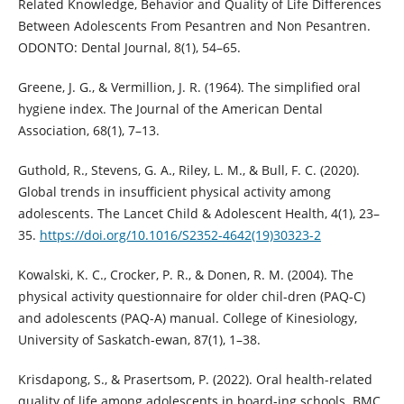
Related Knowledge, Behavior and Quality of Life Differences
Between Adolescents From Pesantren and Non Pesantren.
ODONTO: Dental Journal, 8(1), 54–65.
Greene, J. G., & Vermillion, J. R. (1964). The simplified oral
hygiene index. The Journal of the American Dental
Association, 68(1), 7–13.
Guthold, R., Stevens, G. A., Riley, L. M., & Bull, F. C. (2020).
Global trends in insufficient physical activity among
adolescents. The Lancet Child & Adolescent Health, 4(1), 23–
35.
https://doi.org/10.1016/S2352-4642(19)30323-2
Kowalski, K. C., Crocker, P. R., & Donen, R. M. (2004). The
physical activity questionnaire for older chil-dren (PAQ-C)
and adolescents (PAQ-A) manual. College of Kinesiology,
University of Saskatch-ewan, 87(1), 1–38.
Krisdapong, S., & Prasertsom, P. (2022). Oral health-related
quality of life among adolescents in board-ing schools. BMC