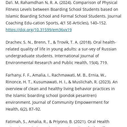
Da’i. M, Rahamdhan N, R. A. (2024). Comparison of Physical
Fitness Levels between Boarding School Students based on
Islamic Boarding School and Formal School Students. Journal
Coaching Edu-cation Sports, 4(1 SE-Articles), 140–152.
https://doi.org/10.31599/em36vx19
Drachev, S. N., Brenn, T., & Trovik, T. A. (2018). Oral health-
related quality of life in young adults: a sur-vey of Russian
undergraduate students. International Journal of
Environmental Research and Public Health, 15(4), 719.
Farhany, F. F., Amalia, I., Rachmawati, M. B., Ernia, W.,
Rinonce, H. T., Kusumawati, H. I., & Muslichah, R. (2023). An
overview of clean and healthy living behavior practices in
the Islamic boarding school (pondok pesantren)
environment. Journal of Community Empowerment for
Health, 6(2), 87–92.
Fatimah, S., Amalia, R., & Priyono, B. (2021). Oral Health