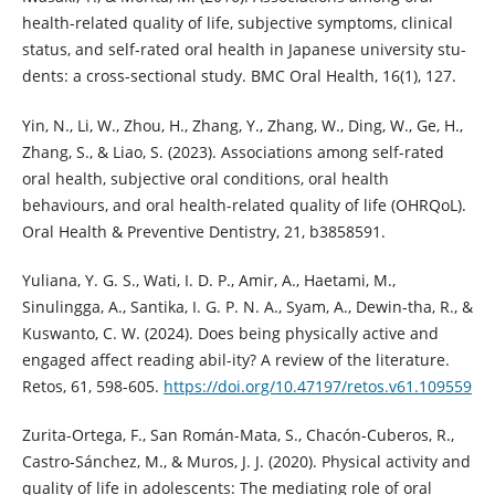
health-related quality of life, subjective symptoms, clinical
status, and self-rated oral health in Japanese university stu-
dents: a cross-sectional study. BMC Oral Health, 16(1), 127.
Yin, N., Li, W., Zhou, H., Zhang, Y., Zhang, W., Ding, W., Ge, H.,
Zhang, S., & Liao, S. (2023). Associations among self-rated
oral health, subjective oral conditions, oral health
behaviours, and oral health-related quality of life (OHRQoL).
Oral Health & Preventive Dentistry, 21, b3858591.
Yuliana, Y. G. S., Wati, I. D. P., Amir, A., Haetami, M.,
Sinulingga, A., Santika, I. G. P. N. A., Syam, A., Dewin-tha, R., &
Kuswanto, C. W. (2024). Does being physically active and
engaged affect reading abil-ity? A review of the literature.
Retos, 61, 598-605.
https://doi.org/10.47197/retos.v61.109559
Zurita-Ortega, F., San Román-Mata, S., Chacón-Cuberos, R.,
Castro-Sánchez, M., & Muros, J. J. (2020). Physical activity and
quality of life in adolescents: The mediating role of oral