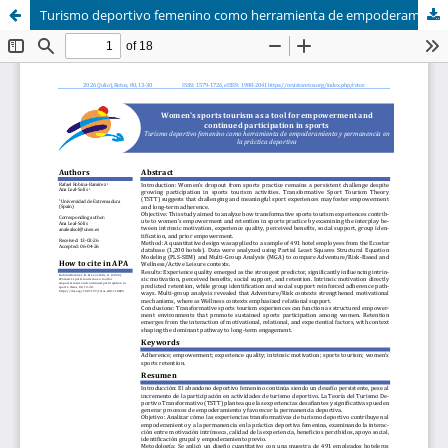
Turismo deportivo femenino como herramienta de empoderamiento y permanencia en la práctica deportiva