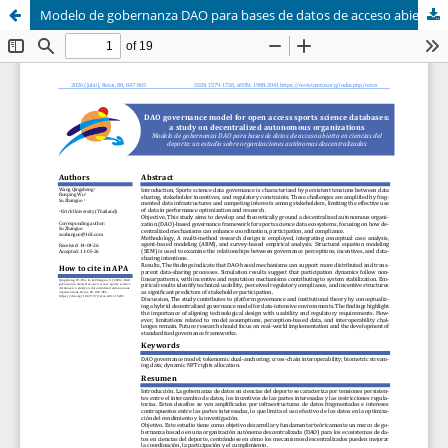
Modelo de gobernanza DAO para bases de datos de acceso abierto en ciencias del deporte: un estudio sobre organizaciones autónomas descentralizadas