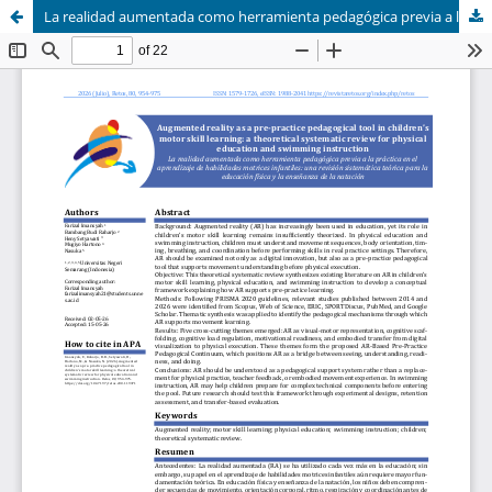
La realidad aumentada como herramienta pedagógica previa a la práctica en el aprendizaje de habilidades motrices infantiles: una revisión sistemática teórica para la educación física y la enseñanza de la natación