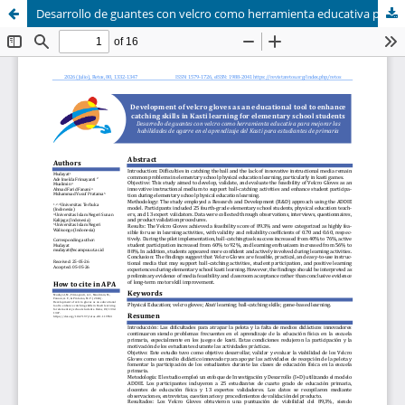
Desarrollo de guantes con velcro como herramienta educativa para mejorar las habilidades de agarre en el aprendizaje del Kasti para estudiantes de primaria