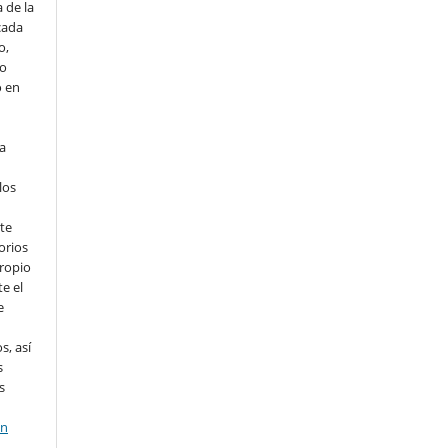
 de la
cada
o,
io
o en
ta
los
te
orios
propio
e el
e
s, así
s
s
en