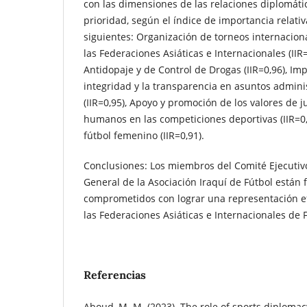
con las dimensiones de las relaciones diplomát
prioridad, según el índice de importancia relativa
siguientes: Organización de torneos internaciona
las Federaciones Asiáticas e Internacionales (IIR
Antidopaje y de Control de Drogas (IIR=0,96), Im
integridad y la transparencia en asuntos adminis
(IIR=0,95), Apoyo y promoción de los valores de j
humanos en las competiciones deportivas (IIR=0,9
fútbol femenino (IIR=0,91).
Conclusiones: Los miembros del Comité Ejecutiv
General de la Asociación Iraquí de Fútbol están
comprometidos con lograr una representación ef
las Federaciones Asiáticas e Internacionales de 
Referencias
Aboud, M. M. (2023). The role of sports diplomac