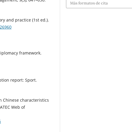
Más formatos de cita
ry and practice (1st ed.).
126960
l diplomacy framework.
tion report: Sport.
th Chinese characteristics
MATEC Web of
5