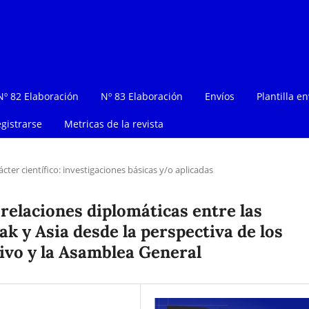
Nº 82 Elaboración
Nº 83 Elaboración
Envíos
Plantilla en
gistrarse
Metricas de la revista
ácter científico: investigaciones básicas y/o aplicadas
s relaciones diplomáticas entre las
ak y Asia desde la perspectiva de los
ivo y la Asamblea General