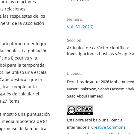
para las relaciones
as relaciones
e las respuestas de los
Número
neral de la Asociación
Vol. 80 (2026)
Sección
es adoptaron un enfoque
Artículos de carácter científico:
lacionales. La población
investigaciones básicas y/o aplic
cina Ejecutiva y la
tbol para la temporada
. Se utilizó una escala
Licencia
 Cabe destacar que la
Derechos de autor 2026 Mohammee
; tras completar la
Naser Shakrown, Sabah Qassem Khalaf
spués de calcular el
Saad Abdul Hameed
n 27 ítems.
as mostró una puntuación
Esta obra está bajo una licencia
a media hipotética de 81
internacional
Creative Commons
compromiso de la muestra