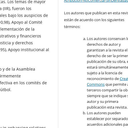
Atribución-NoComercial-SinDerivadas
icas. Los temas de mayor
 (IIR), fueron los
Los autores que publican en esta revi
les bajo los auspicios de
están de acuerdo con los siguientes
=0,98), Apoyo al Comité
términos:
plementación de la
trativos y financieros
Los autores conservan l
usticia y derechos
derechos de autor y
5), Apoyo institucional al
garantizan a la revista el
derecho de ser la prime
publicación de su obra, e
estará simultáneament
o y de la Asamblea
sujeto a la licencia de
 firmemente
reconocimiento de
Crea
ectiva en los comités de
Commons
que permite 
Fútbol.
terceros compartir la ob
siempre que se indique 
autor y su primera
publicación esta revista.
Los autores pueden
establecer por separad
acuerdos adicionales par
y in enhancing relations