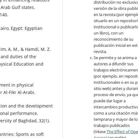
distribución no exclusiva
Arab Gulf states.
versión de la obra publi
140.
en la revista (por ejempl
situarlo en un repositor
institucional o publicarl
airo, Egypt: Egyptian
un libro), con un
reconocimiento de su
publicación inicial en es
im, A. M., & Hamdi, M. Z.
revista.
 and duties of the
Se permite y se anima a 
Physical Education and
autores a difundir sus
trabajos electrónicamen
(por ejemplo, en reposit
institucionales o en su 
ement in physical
sitio web) antes y durant
 Al-Fikr Al-Arabi.
proceso de envío, ya qu
puede dar lugar a
iation and the development
intercambios productivo
tional performance.
como a una citación má
temprana y mayor de lo
ersity of Baghdad, 32(1).
trabajos publicados
(Véase
The Effect of Op
ntries: Sports as soft
Access
) (en inglés).