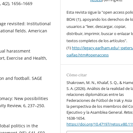
, 4(2), 1656–1669
Esta revista sigue la "open access poli
BOAI (1), apoyando los derechos de l
age revisited: Institutional
usuarios a "leer, descargar, copiar,
ational fields. American
distribuir, imprimir, buscar o enlazar l
textos completos de los artículos".
(1)
http://legacy.earlham.edu/~peters
exual harassment
oaifaq.htm#openaccess
rt, Exercise and Health,
Cómo citar
tion and football. SAGE
Shakrown, M. N., Khalaf, S. Q., & Hame
S. A. (2026). Análisis de la realidad de l
relaciones diplomáticas entre las
lomacy: New possibilities
Federaciones de Fútbol de Irak y Asia
ity Review, 6, 237–250.
la perspectiva de los miembros del C
Ejecutivo y la Asamblea General.
Retos
1638-1654.
https://doi.org/10.47197/retos.v80.1
lobal politics in the
nagement, 9(5), 641–650.