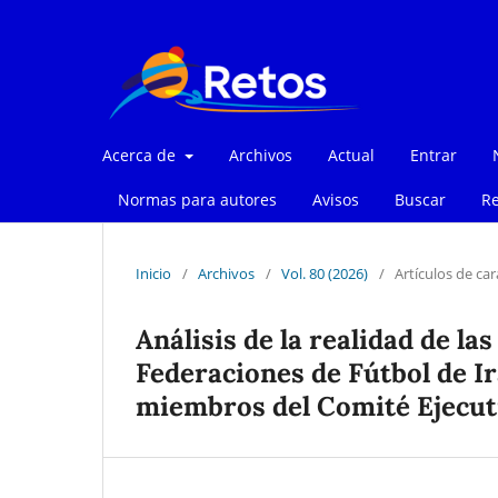
Acerca de
Archivos
Actual
Entrar
Normas para autores
Avisos
Buscar
Re
Inicio
/
Archivos
/
Vol. 80 (2026)
/
Artículos de car
Análisis de la realidad de la
Federaciones de Fútbol de Ir
miembros del Comité Ejecut