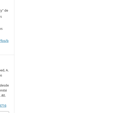
cy" de
os
os
/fos/b
ed, A.
as
 desde
omité
,
80
,
19716