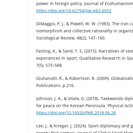
power in foreign policy. Journal of Ecohumanism
https://doi.org/10.62754/joe.v4i2.6552
DiMaggio, P. J., & Powell, W. W. (1983). The iron c
isomorphism and collective rationality in organiz
Sociological Review, 48(2), 147–160.
Fasting, K., & Sand, T. S. (2015). Narratives of s
experiences in sport. Qualitative Research in Spo
7(5), 573–588.
Giulianotti, R., & Robertson, R. (2009). Globaliza
Publications ,p.216.
Johnson, J. A., & Vitale, G. (2018). Taekwondo dip
for peace on the Korean Peninsula. Physical Activ
https://doi.org/10.16926/PAR.2018.06.28
Lee, J., & Krieger, J. (2024). Sport diplomacy and g
twenty-first century. Journal of Global Sport Ma