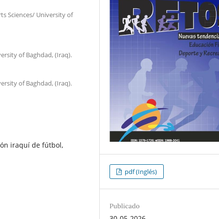
ts Sciences/ University of
ersity of Baghdad, (Iraq).
ersity of Baghdad, (Iraq).
ón iraquí de fútbol,
pdf (Inglés)
Publicado
30-05-2026