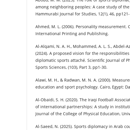
among neighboring peoples: A case study of the 
Hammurabi Journal for Studies, 12(1), 46, pp121-
Ahmed, M. L. (2006). Personality measurement. C
International Printing and Publishing.
Al-Alqami, N. A. H., Mohammed, A. L. S., Abdel-Az
(2024). A proposed vision for the responsibilities
diplomatic sports attaché. Scientific Journal of 
Sports Sciences, (103), Part 3, pp1-30.
Alawi, M. H., & Radwan, M. N. A. (2000). Measur
education and sport psychology. Cairo, Egypt: Dar
Al-Obaidi, S. H. (2020). The Iraqi Football Assoc
of international partnerships: A study in institu
Journal of the College of Physical Education, Univ
Al-Saeed, N. (2025). Sports diplomacy in Arab cou