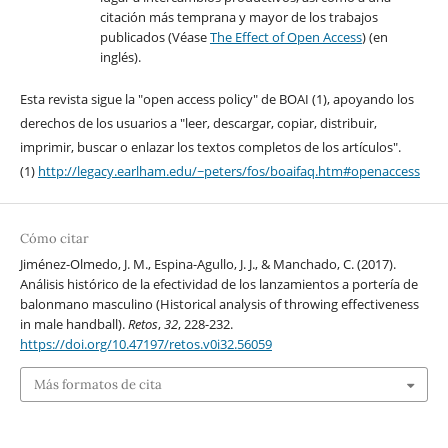
citación más temprana y mayor de los trabajos
publicados (Véase
The Effect of Open Access
) (en
inglés).
Esta revista sigue la "open access policy" de BOAI (1), apoyando los
derechos de los usuarios a "leer, descargar, copiar, distribuir,
imprimir, buscar o enlazar los textos completos de los artículos".
(1)
http://legacy.earlham.edu/~peters/fos/boaifaq.htm#openaccess
Cómo citar
Jiménez-Olmedo, J. M., Espina-Agullo, J. J., & Manchado, C. (2017).
Análisis histórico de la efectividad de los lanzamientos a portería de
balonmano masculino (Historical analysis of throwing effectiveness
in male handball).
Retos
,
32
, 228-232.
https://doi.org/10.47197/retos.v0i32.56059
Más formatos de cita