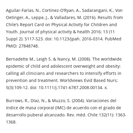
Aguilar-Farías, N., Cortinez-O’Ryan, A., Sadarangani, K., Von
Oetinger, A., Leppe, J., & Valladares, M. (2016). Results from
Chile’s Report Card on Physical Activity for Children and
Youth. Journal of physical activity & health 2016; 13 (11
Suppl 2): S117-S23. doi: 10.1123/jpah. 2016-0314. PubMed
PMID: 27848748.
Bernadette M., Leigh S. & Nancy, M. (2008). The worldwide
epidemic of child and adolescent overweight and obesity:
calling all clinicians and researchers to intensify efforts in
prevention and treatment. Worldviews Evid Based Nurs;
5(3):109-12. doi: 10.1111/j.1741-6787.2008.00134. x.
Burrows, R., Díaz, N., & Muzzo, S. (2004). Variaciones del
índice de masa corporal (IMC) de acuerdo con el grado de
desarrollo puberal alcanzado. Rev. méd. Chile 132(11): 1363-
1368.