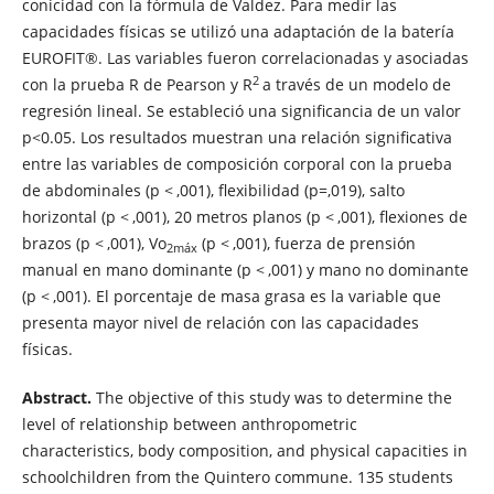
conicidad con la fórmula de Valdez. Para medir las
capacidades físicas se utilizó una adaptación de la batería
EUROFIT®. Las variables fueron correlacionadas y asociadas
2
con la prueba R de Pearson y R
a través de un modelo de
regresión lineal. Se estableció una significancia de un valor
p<0.05. Los resultados muestran una relación significativa
entre las variables de composición corporal con la prueba
de abdominales (p < ,001), flexibilidad (p=,019), salto
horizontal (p < ,001), 20 metros planos (p < ,001), flexiones de
brazos (p < ,001), Vo
(p < ,001), fuerza de prensión
2m
áx
manual en mano dominante (p < ,001) y mano no dominante
(p < ,001). El porcentaje de masa grasa es la variable que
presenta mayor nivel de relación con las capacidades
físicas.
Abstract.
The objective of this study was to determine the
level of relationship between anthropometric
characteristics, body composition, and physical capacities in
schoolchildren from the Quintero commune. 135 students