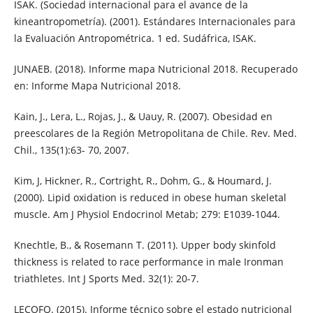
ISAK. (Sociedad internacional para el avance de la
kineantropometría). (2001). Estándares Internacionales para
la Evaluación Antropométrica. 1 ed. Sudáfrica, ISAK.
JUNAEB. (2018). Informe mapa Nutricional 2018. Recuperado
en: Informe Mapa Nutricional 2018.
Kain, J., Lera, L., Rojas, J., & Uauy, R. (2007). Obesidad en
preescolares de la Región Metropolitana de Chile. Rev. Med.
Chil., 135(1):63- 70, 2007.
Kim, J, Hickner, R., Cortright, R., Dohm, G., & Houmard, J.
(2000). Lipid oxidation is reduced in obese human skeletal
muscle. Am J Physiol Endocrinol Metab; 279: E1039-1044.
Knechtle, B., & Rosemann T. (2011). Upper body skinfold
thickness is related to race performance in male Ironman
triathletes. Int J Sports Med. 32(1): 20-7.
LECOFQ. (2015). Informe técnico sobre el estado nutricional