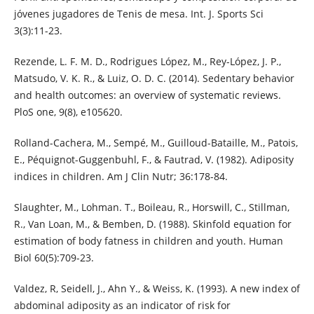
jóvenes jugadores de Tenis de mesa. Int. J. Sports Sci
3(3):11-23.
Rezende, L. F. M. D., Rodrigues López, M., Rey-López, J. P.,
Matsudo, V. K. R., & Luiz, O. D. C. (2014). Sedentary behavior
and health outcomes: an overview of systematic reviews.
PloS one, 9(8), e105620.
Rolland-Cachera, M., Sempé, M., Guilloud-Bataille, M., Patois,
E., Péquignot-Guggenbuhl, F., & Fautrad, V. (1982). Adiposity
indices in children. Am J Clin Nutr; 36:178-84.
Slaughter, M., Lohman. T., Boileau, R., Horswill, C., Stillman,
R., Van Loan, M., & Bemben, D. (1988). Skinfold equation for
estimation of body fatness in children and youth. Human
Biol 60(5):709-23.
Valdez, R, Seidell, J., Ahn Y., & Weiss, K. (1993). A new index of
abdominal adiposity as an indicator of risk for