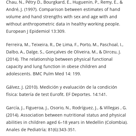
Chau, N., Pétry D., Bourgkard, E., Huguenin, P., Remy, E., &
André, J. (1997). Comparison between estimates of hand
volume and hand strengths with sex and age with and
without anthropometric data in healthy working people.
European J Epidemiol 13:309.
Ferreira, M., Teixeira, R., De Lima, F., Porto, M., Paschoal, I.,
Dalbo, A., Dalge, S., Gonçalves de Oliveira, M., & Dirceu, J.
(2014). The relationship between physical functional
capacity and lung function in obese children and
adolescents. BMC Pulm Med 14: 199.
Gálvez, J. (2010). Medición y evaluación de la condición
física: batería de test Eurofit. EF Deportes. 14:141.
García, J., Figueroa, J., Osorio, N., Rodríguez, J., & Villegas , G.
(2014). Association between nutritional status and physical
abilities in children aged 6–18 years in Medellin (Colombia).
Anales de Pediatría; 81(6):343-351.