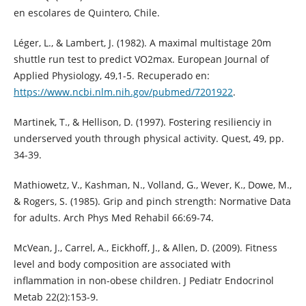
en escolares de Quintero, Chile.
Léger, L., & Lambert, J. (1982). A maximal multistage 20m
shuttle run test to predict VO2max. European Journal of
Applied Physiology, 49,1-5. Recuperado en:
https://www.ncbi.nlm.nih.gov/pubmed/7201922
.
Martinek, T., & Hellison, D. (1997). Fostering resilienciy in
underserved youth through physical activity. Quest, 49, pp.
34-39.
Mathiowetz, V., Kashman, N., Volland, G., Wever, K., Dowe, M.,
& Rogers, S. (1985). Grip and pinch strength: Normative Data
for adults. Arch Phys Med Rehabil 66:69-74.
McVean, J., Carrel, A., Eickhoff, J., & Allen, D. (2009). Fitness
level and body composition are associated with
inflammation in non-obese children. J Pediatr Endocrinol
Metab 22(2):153-9.