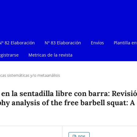
Nº 82 Elaboración
Nº 83 Elaboración
Envíos
Plantilla en
gistrarse
Metricas de la revista
icas sistemáticas y/o metaanálisis
en la sentadilla libre con barra: Revisi
y analysis of the free barbell squat: A
PDF