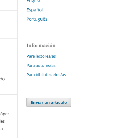
English
Español
Português
Información
Para lectores/as
Para autores/as
Para bibliotecarios/as
y/o
Enviar un artículo
López-
les,
ra