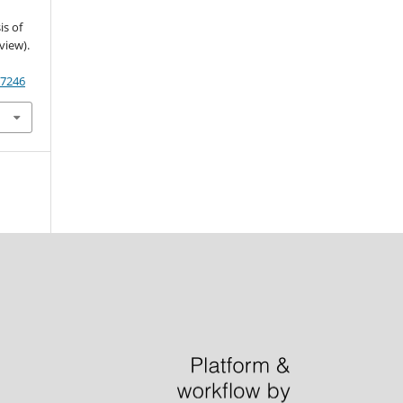
is of
view).
87246