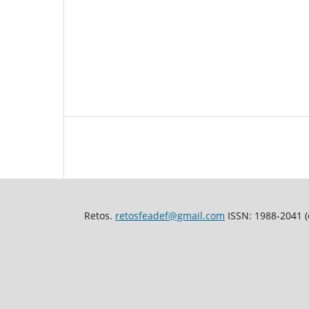
Retos.
retosfeadef@gmail.com
ISSN: 1988-2041 (e