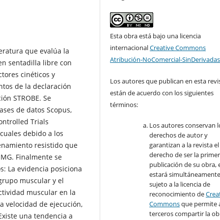
Esta obra está bajo una licencia
internacional
Creative Commons
teratura que evalúa la
Atribución-NoComercial-SinDerivadas
n sentadilla libre con
tores cinéticos y
Los autores que publican en esta revi
ntos de la declaración
están de acuerdo con los siguientes
ción STROBE. Se
términos:
bases de datos Scopus,
ntrolled Trials
Los autores conservan l
cuales debido a los
derechos de autor y
renamiento resistido que
garantizan a la revista el
derecho de ser la prime
 EMG. Finalmente se
publicación de su obra, e
os: La evidencia posiciona
estará simultáneament
 grupo muscular y el
sujeto a la licencia de
ctividad muscular en la
reconocimiento de
Crea
la velocidad de ejecución,
Commons
que permite 
terceros compartir la ob
 Existe una tendencia a