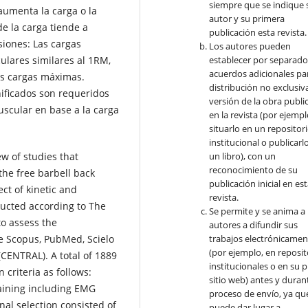
siempre que se indique 
umenta la carga o la
autor y su primera
e la carga tiende a
publicación esta revista.
siones: Las cargas
Los autores pueden
lares similares al 1RM,
establecer por separad
acuerdos adicionales par
las cargas máximas.
distribución no exclusiva
ificados son requeridos
versión de la obra publi
uscular en base a la carga
en la revista (por ejempl
situarlo en un repositor
institucional o publicarl
w of studies that
un libro), con un
reconocimiento de su
the free barbell back
publicación inicial en es
ct of kinetic and
revista.
ducted according to The
Se permite y se anima a 
o assess the
autores a difundir sus
e Scopus, PubMed, Scielo
trabajos electrónicamen
(por ejemplo, en reposit
(CENTRAL). A total of 1889
institucionales o en su 
 criteria as follows:
sitio web) antes y durant
raining including EMG
proceso de envío, ya qu
nal selection consisted of
puede dar lugar a