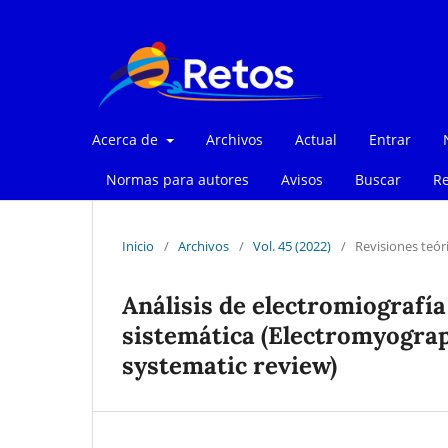
Acerca de
Archivos
Actual
Entrar
Normas para autores
Avisos
Buscar
Re
Inicio
/
Archivos
/
Vol. 45 (2022)
/
Revisiones teór
Análisis de electromiografía 
sistemática (Electromyograph
systematic review)