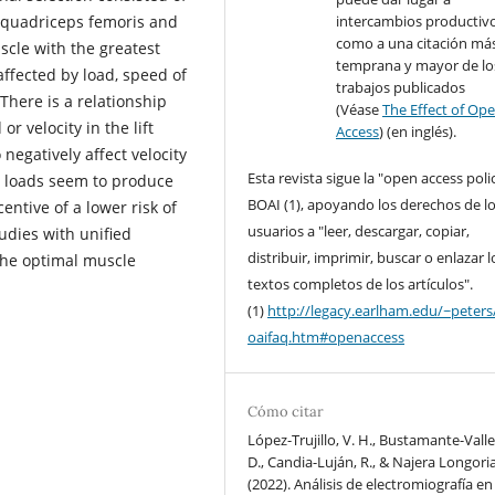
e quadriceps femoris and
intercambios productivo
como a una citación má
cle with the greatest
temprana y mayor de lo
affected by load, speed of
trabajos publicados
There is a relationship
(Véase
The Effect of Op
r velocity in the lift
Access
) (en inglés).
negatively affect velocity
Esta revista sigue la "open access poli
 loads seem to produce
BOAI (1), apoyando los derechos de l
entive of a lower risk of
usuarios a "leer, descargar, copiar,
dies with unified
distribuir, imprimir, buscar o enlazar l
 the optimal muscle
textos completos de los artículos".
(1)
http://legacy.earlham.edu/~peters
oaifaq.htm#openaccess
Cómo citar
López-Trujillo, V. H., Bustamante-Valle
D., Candia-Luján, R., & Najera Longoria,
(2022). Análisis de electromiografía en 