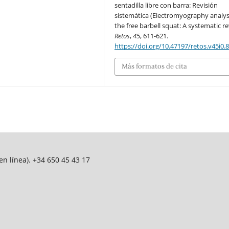
sentadilla libre con barra: Revisión
sistemática (Electromyography analys
the free barbell squat: A systematic re
Retos
,
45
, 611-621.
https://doi.org/10.47197/retos.v45i0.
Más formatos de cita
n línea). +34 650 45 43 17