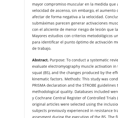
mayor compromiso muscular en la medida que a
velocidad de ascenso, sin embargo, el aumento d
afectar de forma negativa a la velocidad. Conclu
submáximas parecen generar activaciones muscu
con el aliciente de menor riesgo de lesión que 
Mayores estudios con criterios metodológicos un
para identificar el punto óptimo de activación m
de trabajo.
Abstract.
Purpose: To conduct a systematic revie
evaluate electromyography muscle activation in 
squat (BS), and the changes produced by the effe
kinematic factors. Methods: This study was con
PRISMA declaration and the STROBE guidelines t
methodological quality. Databases included wer
y Cochrane Central Register of Controlled Trials 
original articles were selected using the inclusion
subjects previously experienced in resistance t
assesment during the execution of the BS. The fi