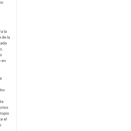
su
o
a la
 de la
cada
o,
io
o en
ta
los
te
orios
propio
e el
e