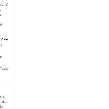
s, así
s
s
en
cy" de
os
os
/fos/b
s, K.
 R. J.
la