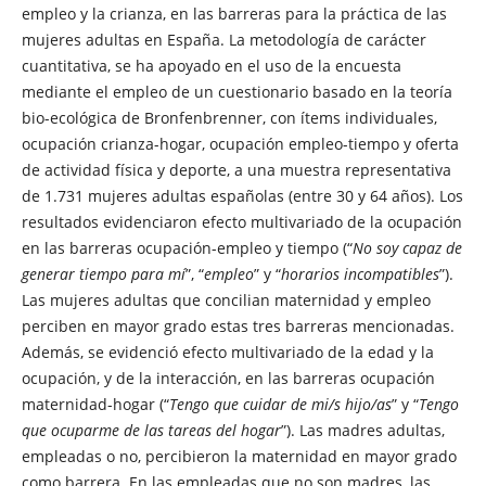
empleo y la crianza, en las barreras para la práctica de las
mujeres adultas en España. La metodología de carácter
cuantitativa, se ha apoyado en el uso de la encuesta
mediante el empleo de un cuestionario basado en la teoría
bio-ecológica de Bronfenbrenner, con ítems individuales,
ocupación crianza-hogar, ocupación empleo-tiempo y oferta
de actividad física y deporte, a una muestra representativa
de 1.731 mujeres adultas españolas (entre 30 y 64 años). Los
resultados evidenciaron efecto multivariado de la ocupación
en las barreras ocupación-empleo y tiempo (“
No soy capaz de
generar tiempo para mí
”, “
empleo
” y “
horarios incompatibles
”).
Las mujeres adultas que concilian maternidad y empleo
perciben en mayor grado estas tres barreras mencionadas.
Además, se evidenció efecto multivariado de la edad y la
ocupación, y de la interacción, en las barreras ocupación
maternidad-hogar (“
Tengo que cuidar de mi/s hijo/as
” y “
Tengo
que ocuparme de las tareas del hogar
”). Las madres adultas,
empleadas o no, percibieron la maternidad en mayor grado
como barrera. En las empleadas que no son madres, las