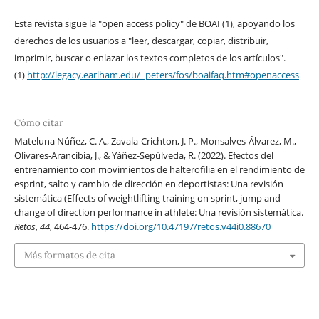
Esta revista sigue la "open access policy" de BOAI (1), apoyando los
derechos de los usuarios a "leer, descargar, copiar, distribuir,
imprimir, buscar o enlazar los textos completos de los artículos".
(1)
http://legacy.earlham.edu/~peters/fos/boaifaq.htm#openaccess
Cómo citar
Mateluna Núñez, C. A., Zavala-Crichton, J. P., Monsalves-Álvarez, M.,
Olivares-Arancibia, J., & Yáñez-Sepúlveda, R. (2022). Efectos del
entrenamiento con movimientos de halterofilia en el rendimiento de
esprint, salto y cambio de dirección en deportistas: Una revisión
sistemática (Effects of weightlifting training on sprint, jump and
change of direction performance in athlete: Una revisión sistemática.
Retos
,
44
, 464-476.
https://doi.org/10.47197/retos.v44i0.88670
Más formatos de cita