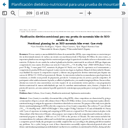
Planificación dietético-nutricional para una prueba de mountain bike de XCO: estudio de caso (Nutritional planning for an XCO mountain bike event: Case study)