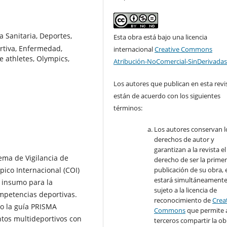
a Sanitaria, Deportes,
Esta obra está bajo una licencia
ortiva, Enfermedad,
internacional
Creative Commons
te athletes, Olympics,
Atribución-NoComercial-SinDerivadas
Los autores que publican en esta revi
están de acuerdo con los siguientes
términos:
Los autores conservan l
derechos de autor y
garantizan a la revista el
tema de Vigilancia de
derecho de ser la prime
ico Internacional (COI)
publicación de su obra, e
estará simultáneament
 insumo para la
sujeto a la licencia de
ompetencias deportivas.
reconocimiento de
Crea
do la guía PRISMA
Commons
que permite 
ntos multideportivos con
terceros compartir la ob