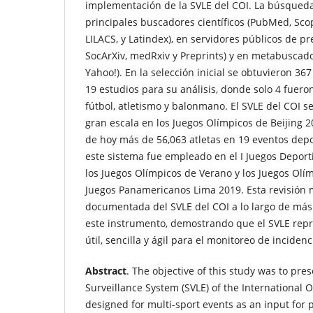
implementación de la SVLE del COI. La búsqueda
principales buscadores científicos (PubMed, Scopu
LILACS, y Latindex), en servidores públicos de pr
SocArXiv, medRxiv y Preprints) y en metabuscado
Yahoo!). En la selección inicial se obtuvieron 36
19 estudios para su análisis, donde solo 4 fuer
fútbol, atletismo y balonmano. El SVLE del COI s
gran escala en los Juegos Olímpicos de Beijing 2
de hoy más de 56,063 atletas en 19 eventos dep
este sistema fue empleado en el I Juegos Deport
los Juegos Olímpicos de Verano y los Juegos Olím
Juegos Panamericanos Lima 2019. Esta revisión 
documentada del SVLE del COI a lo largo de má
este instrumento, demostrando que el SVLE rep
útil, sencilla y ágil para el monitoreo de incidenc
Abstract
. The objective of this study was to pres
Surveillance System (SVLE) of the International
designed for multi-sport events as an input for