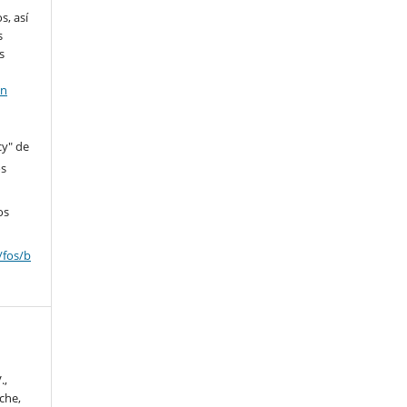
s, así
s
s
en
cy" de
os
os
/fos/b
.,
che,