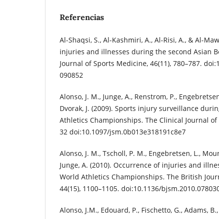
Referencias
Al-Shaqsi, S., Al-Kashmiri, A., Al-Risi, A., & Al-Maw
injuries and illnesses during the second Asian 
Journal of Sports Medicine, 46(11), 780–787. doi
090852
Alonso, J. M., Junge, A., Renstrom, P., Engebretsen
Dvorak, J. (2009). Sports injury surveillance dur
Athletics Championships. The Clinical Journal of 
32 doi:10.1097/jsm.0b013e318191c8e7
Alonso, J. M., Tscholl, P. M., Engebretsen, L., Moun
Junge, A. (2010). Occurrence of injuries and illn
World Athletics Championships. The British Jour
44(15), 1100–1105. doi:10.1136/bjsm.2010.07803
Alonso, J.M., Edouard, P., Fischetto, G., Adams, B.