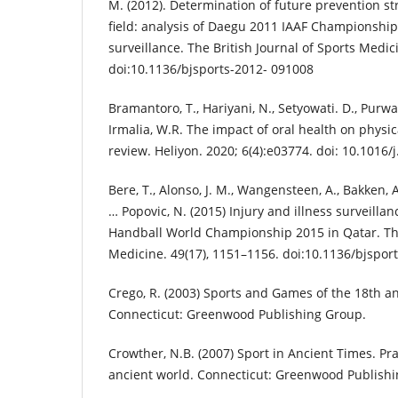
M. (2012). Determination of future prevention str
field: analysis of Daegu 2011 IAAF Championships
surveillance. The British Journal of Sports Medici
doi:10.1136/bjsports-2012- 091008
Bramantoro, T., Hariyani, N., Setyowati. D., Purwan
Irmalia, W.R. The impact of oral health on physic
review. Heliyon. 2020; 6(4):e03774. doi: 10.1016/
Bere, T., Alonso, J. M., Wangensteen, A., Bakken, A., 
… Popovic, N. (2015) Injury and illness surveilla
Handball World Championship 2015 in Qatar. The 
Medicine. 49(17), 1151–1156. doi:10.1136/bjspor
Crego, R. (2003) Sports and Games of the 18th a
Connecticut: Greenwood Publishing Group.
Crowther, N.B. (2007) Sport in Ancient Times. Pr
ancient world. Connecticut: Greenwood Publish