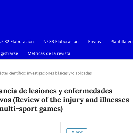
Nº 82 Elaboración
Nº 83 Elaboración
Envíos
Plantilla en
gistrarse
Metricas de la revista
ácter científico: investigaciones básicas y/o aplicadas
lancia de lesiones y enfermedades
os (Review of the injury and illnesses
multi-sport games)
PDF