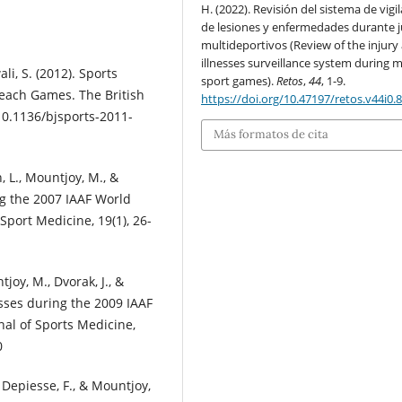
H. (2022). Revisión del sistema de vigi
de lesiones y enfermedades durante 
multideportivos (Review of the injury
illnesses surveillance system during m
ali, S. (2012). Sports
sport games).
Retos
,
44
, 1-9.
Beach Games. The British
https://doi.org/10.47197/retos.v44i0.
:10.1136/bjsports-2011-
Más formatos de cita
, L., Mountjoy, M., &
ing the 2007 IAAF World
Sport Medicine, 19(1), 26-
tjoy, M., Dvorak, J., &
esses during the 2009 IAAF
nal of Sports Medicine,
0
, Depiesse, F., & Mountjoy,