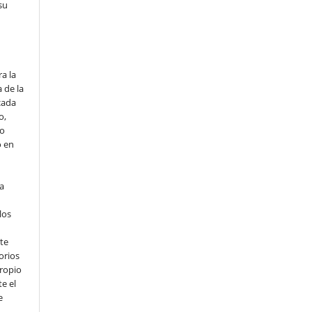
su
o
a la
 de la
cada
o,
io
o en
ta
los
te
orios
propio
e el
e