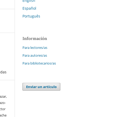
English
Español
Português
Información
Para lectores/as
Para autores/as
Para bibliotecarios/as
adas
Enviar un artículo
azar,
azo-
ctor
ache