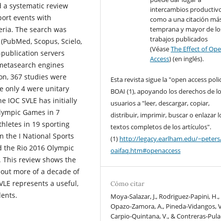
 a systematic review
intercambios productivo
port events with
como a una citación má
eria. The search was
temprana y mayor de lo
trabajos publicados
 (PubMed, Scopus, Scielo,
(Véase
The Effect of Op
e-publication servers
Access
) (en inglés).
d metasearch engines
ion, 367 studies were
Esta revista sigue la "open access poli
re only 4 were unitary
BOAI (1), apoyando los derechos de l
e IOC SVLE has initially
usuarios a "leer, descargar, copiar,
Olympic Games in 7
distribuir, imprimir, buscar o enlazar l
hletes in 19 sporting
textos completos de los artículos".
n the I National Sports
(1)
http://legacy.earlham.edu/~peters
 the Rio 2016 Olympic
oaifaq.htm#openaccess
 This review shows the
out more of a decade of
VLE represents a useful,
Cómo citar
dents.
Moya-Salazar, J., Rodriguez-Papini, H.,
Opazo-Zamora, A., Pineda-Vidangos, V
Carpio-Quintana, V., & Contreras-Pula