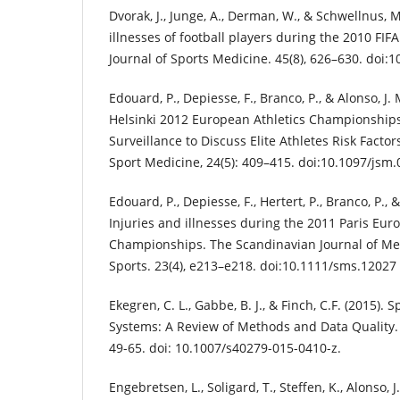
Dvorak, J., Junge, A., Derman, W., & Schwellnus, M
illnesses of football players during the 2010 FIF
Journal of Sports Medicine. 45(8), 626–630. doi
Edouard, P., Depiesse, F., Branco, P., & Alonso, J.
Helsinki 2012 European Athletics Championships 
Surveillance to Discuss Elite Athletes Risk Factors
Sport Medicine, 24(5): 409–415. doi:10.1097/js
Edouard, P., Depiesse, F., Hertert, P., Branco, P., &
Injuries and illnesses during the 2011 Paris Eur
Championships. The Scandinavian Journal of Med
Sports. 23(4), e213–e218. doi:10.1111/sms.12027
Ekegren, C. L., Gabbe, B. J., & Finch, C.F. (2015). 
Systems: A Review of Methods and Data Quality. 
49-65. doi: 10.1007/s40279-015-0410-z.
Engebretsen, L., Soligard, T., Steffen, K., Alonso, J