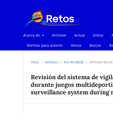
Acerca de
Archivos
Actual
Entrar
Normas para autores
Avisos
Buscar
Re
Inicio
/
Archivos
/
Vol. 44 (2022)
/
Artículos de car
Revisión del sistema de vigi
durante juegos multideportiv
surveillance system during 