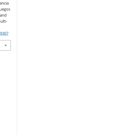
lancia
juegos
 and
ulti-
89307