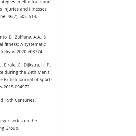
ategies in elite track and
 injuries and illnesses
ne, 46(7), 505–514.
to, B., Zulfiana, A.A., &
al fitness: A systematic
j.heliyon.2020.e03774.
Eirale, C., Dijkstra, H. P.,
nce during the 24th Men’s
British Journal of Sports
ts-2015-094972
nd 19th Centuries.
aeger series on the
ing Group.