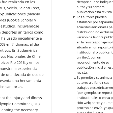
 fue realizada en los
siempre que se indique 
autor y su primera
s, Scielo, ScientDirect,
publicación esta revista.
e-publicaciones (bioRxiv,
Los autores pueden
res (Google Scholar y
establecer por separad
7 estudios, incluyéndose
acuerdos adicionales par
on deportes unitarios como
distribución no exclusiva
versión de la obra publi
e ha usado inicialmente a
en la revista (por ejempl
008 en 7 idiomas, al día
situarlo en un repositor
ortivos. En Sudamérica
institucional o publicarl
ivos Nacionales de Chile,
un libro), con un
picos Rio 2016, y en los
reconocimiento de su
publicación inicial en es
muestra la experiencia
revista.
s de una década de uso de
Se permite y se anima a 
resenta una herramienta
autores a difundir sus
ias sanitarias.
trabajos electrónicamen
(por ejemplo, en reposit
ent the Injury and Illness
institucionales o en su 
sitio web) antes y durant
 Olympic Committee (IOC)
proceso de envío, ya qu
 planning the necessary
puede dar lugar a