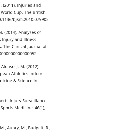
. (2011). Injuries and
A World Cup. The British
:10.1136/bjsm.2010.079905
 M. (2014). Analyses of
Injury and Illness
. The Clinical Journal of
m.0000000000000052
 Alonso, J.-M. (2012).
opean Athletics Indoor
icine & Science in
Sports Injury Surveillance
Sports Medicine, 46(1),
.M., Aubry, M., Budgett, R.,