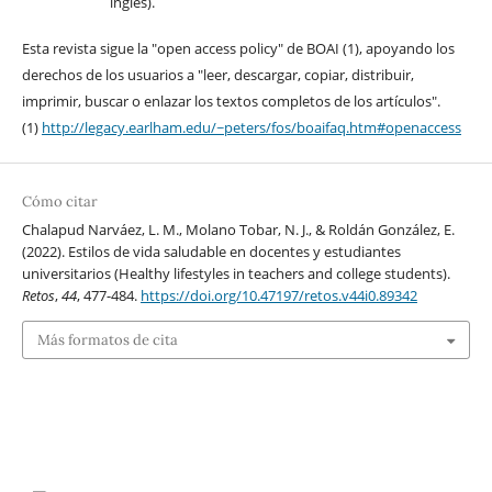
inglés).
Esta revista sigue la "open access policy" de BOAI (1), apoyando los
derechos de los usuarios a "leer, descargar, copiar, distribuir,
imprimir, buscar o enlazar los textos completos de los artículos".
(1)
http://legacy.earlham.edu/~peters/fos/boaifaq.htm#openaccess
Cómo citar
Chalapud Narváez, L. M., Molano Tobar, N. J., & Roldán González, E.
(2022). Estilos de vida saludable en docentes y estudiantes
universitarios (Healthy lifestyles in teachers and college students).
Retos
,
44
, 477-484.
https://doi.org/10.47197/retos.v44i0.89342
Más formatos de cita