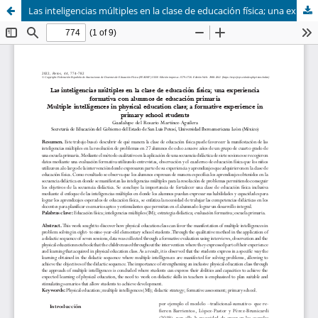
Las inteligencias múltiples en la clase de educación física; una experiencia formativa con alumnos de educación primaria (Multiple intelligences in physical education class; a formative experience in primary school students)