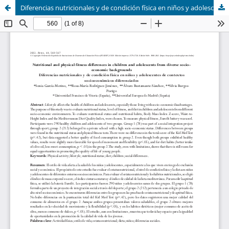
Diferencias nutricionales y de condición física en niños y adolescentes de contextos socioeconómicos diferenciados (Nutritional and physical fitness differences in children and adolescents from diverse socio-economic backgrounds)