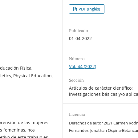
PDF (Inglés)
Publicado
01-04-2022
Número
Vol. 44 (2022)
ducación Física,
letics, Physical Education,
Sección
Artículos de carácter científico:
investigaciones básicas y/o aplic
Licencia
mprensión de las mujeres
Derechos de autor 2021 Carmen Rodr
as femeninas, nos
Fernandez, Jonathan Ospina-Betancu
etivo de este trabajo es