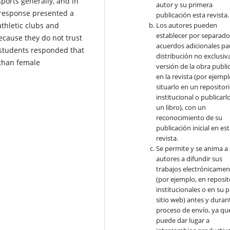
ports generally, and in
autor y su primera
 response presented a
publicación esta revista.
thletic clubs and
Los autores pueden
establecer por separad
cause they do not trust
acuerdos adicionales par
 students responded that
distribución no exclusiva
than female
versión de la obra publi
en la revista (por ejempl
situarlo en un repositor
institucional o publicarl
un libro), con un
reconocimiento de su
publicación inicial en es
revista.
Se permite y se anima a 
autores a difundir sus
trabajos electrónicamen
(por ejemplo, en reposit
institucionales o en su 
sitio web) antes y durant
proceso de envío, ya qu
puede dar lugar a