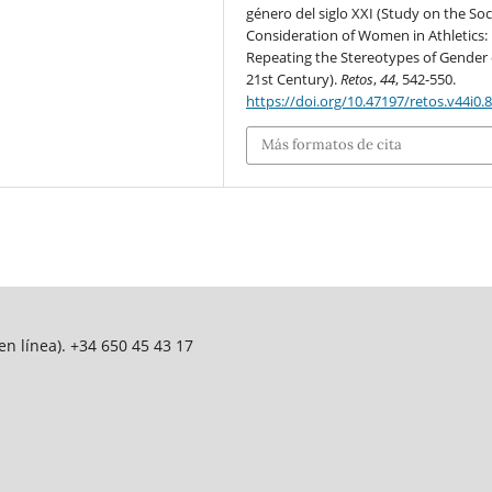
género del siglo XXI (Study on the Soc
Consideration of Women in Athletics:
Repeating the Stereotypes of Gender 
21st Century).
Retos
,
44
, 542-550.
https://doi.org/10.47197/retos.v44i0.
Más formatos de cita
n línea). +34 650 45 43 17