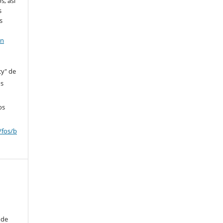
s, así
s
s
en
cy" de
os
os
/fos/b
 de