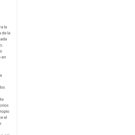
o
a la
 de la
cada
o,
io
o en
ta
los
te
orios
propio
e el
e