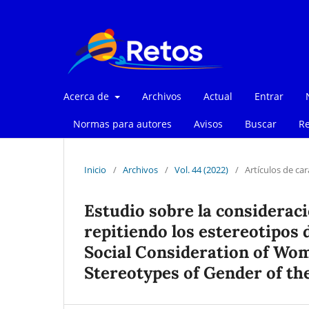
Acerca de
Archivos
Actual
Entrar
Normas para autores
Avisos
Buscar
Re
Inicio
/
Archivos
/
Vol. 44 (2022)
/
Artículos de car
Estudio sobre la consideració
repitiendo los estereotipos 
Social Consideration of Wom
Stereotypes of Gender of the