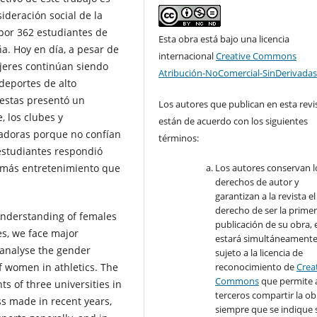
ideración social de la
por 362 estudiantes de
Esta obra está bajo una licencia
a. Hoy en día, a pesar de
internacional
Creative Commons
ujeres continúan siendo
Atribución-NoComercial-SinDerivadas
deportes de alto
uestas presentó un
Los autores que publican en esta revi
, los clubes y
están de acuerdo con los siguientes
nadoras porque no confían
términos:
estudiantes respondió
 más entretenimiento que
Los autores conservan l
derechos de autor y
garantizan a la revista el
derecho de ser la prime
 understanding of females
publicación de su obra, e
tes, we face major
estará simultáneament
o analyse the gender
sujeto a la licencia de
f women in athletics. The
reconocimiento de
Crea
Commons
que permite 
 of three universities in
terceros compartir la ob
s made in recent years,
siempre que se indique 