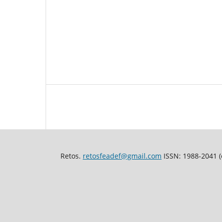
Retos.
retosfeadef@gmail.com
ISSN: 1988-2041 (e