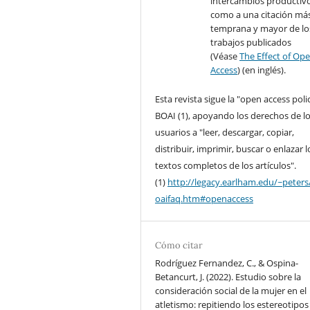
intercambios productivo
como a una citación má
temprana y mayor de lo
trabajos publicados
(Véase
The Effect of Op
Access
) (en inglés).
Esta revista sigue la "open access poli
BOAI (1), apoyando los derechos de l
usuarios a "leer, descargar, copiar,
distribuir, imprimir, buscar o enlazar l
textos completos de los artículos".
(1)
http://legacy.earlham.edu/~peters
oaifaq.htm#openaccess
Cómo citar
Rodríguez Fernandez, C., & Ospina-
Betancurt, J. (2022). Estudio sobre la
consideración social de la mujer en el
atletismo: repitiendo los estereotipos