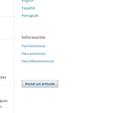
English
Español
Português
Información
Para lectores/as
Para autores/as
Para bibliotecarios/as
adas
Enviar un artículo
íguez
rt