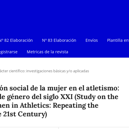
Nº 82 Elaboración
Nº 83 Elaboración
Envíos
Plantilla en
gistrarse
Metricas de la revista
ácter científico: investigaciones básicas y/o aplicadas
n social de la mujer en el atletismo:
de género del siglo XXI (Study on the
en in Athletics: Repeating the
 21st Century)