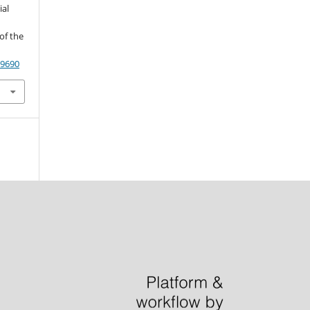
ial
of the
89690