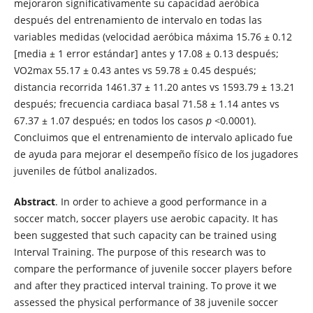
mejoraron significativamente su capacidad aeróbica
después del entrenamiento de intervalo en todas las
variables medidas (velocidad aeróbica máxima 15.76 ± 0.12
[media ± 1 error estándar] antes y 17.08 ± 0.13 después;
VO2max 55.17 ± 0.43 antes vs 59.78 ± 0.45 después;
distancia recorrida 1461.37 ± 11.20 antes vs 1593.79 ± 13.21
después; frecuencia cardiaca basal 71.58 ± 1.14 antes vs
67.37 ± 1.07 después; en todos los casos
p
<0.0001).
Concluimos que el entrenamiento de intervalo aplicado fue
de ayuda para mejorar el desempeño físico de los jugadores
juveniles de fútbol analizados.
Abstract
. In order to achieve a good performance in a
soccer match, soccer players use aerobic capacity. It has
been suggested that such capacity can be trained using
Interval Training. The purpose of this research was to
compare the performance of juvenile soccer players before
and after they practiced interval training. To prove it we
assessed the physical performance of 38 juvenile soccer