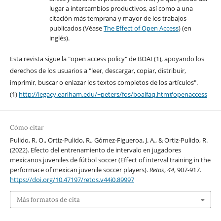
lugar a intercambios productivos, así como a una
citación más temprana y mayor de los trabajos
publicados (Véase
The Effect of Open Access
) (en
inglés).
Esta revista sigue la "open access policy" de BOAI (1), apoyando los
derechos de los usuarios a "leer, descargar, copiar, distribuir,
imprimir, buscar o enlazar los textos completos de los artículos".
(1)
http://legacy.earlham.edu/~peters/fos/boaifaq.htm#openaccess
Cómo citar
Pulido, R. O., Ortiz-Pulido, R., Gómez-Figueroa, J. A., & Ortiz-Pulido, R.
(2022). Efecto del entrenamiento de intervalo en jugadores
mexicanos juveniles de fútbol soccer (Effect of interval training in the
performace of mexican juvenile soccer players).
Retos
,
44
, 907-917.
https://doi.org/10.47197/retos.v44i0.89997
Más formatos de cita