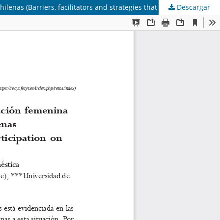
Descargar
Barreras, facilitadores y estrategias que influyen en la participación femenina en juntas directivas de federaciones deportivas chilenas (Barriers, facilitators and strategies that influence women's participation on boards of directors of Chilean sports