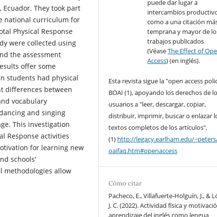
puede dar lugar a
, Ecuador. They took part
intercambios productivo
e national curriculum for
como a una citación má
otal Physical Response
temprana y mayor de lo
trabajos publicados
dy were collected using
(Véase
The Effect of Op
 and the assessment
Access
) (en inglés).
results offer some
en students had physical
Esta revista sigue la "open access poli
nt differences between
BOAI (1), apoyando los derechos de l
 and vocabulary
usuarios a "leer, descargar, copiar,
 dancing and singing
distribuir, imprimir, buscar o enlazar l
ge. This investigation
textos completos de los artículos".
al Response activities
(1)
http://legacy.earlham.edu/~peters
motivation for learning new
oaifaq.htm#openaccess
and schools’
al methodologies allow
Cómo citar
Pacheco, E., Villafuerte-Holguín, J., & 
J. C. (2022). Actividad física y motivació
aprendizaje del inglés como lengua