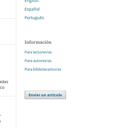
English
Español
Português
Información
Para lectores/as
Para autores/as
Para bibliotecarios/as
ladas
ico
Enviar un artículo
,
s