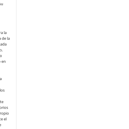
su
o
a la
 de la
cada
o,
io
o en
ta
los
te
orios
propio
e el
e