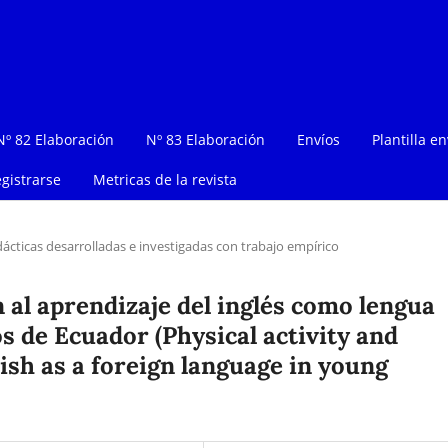
Nº 82 Elaboración
Nº 83 Elaboración
Envíos
Plantilla en
gistrarse
Metricas de la revista
dácticas desarrolladas e investigadas con trabajo empírico
n al aprendizaje del inglés como lengua
s de Ecuador (Physical activity and
ish as a foreign language in young