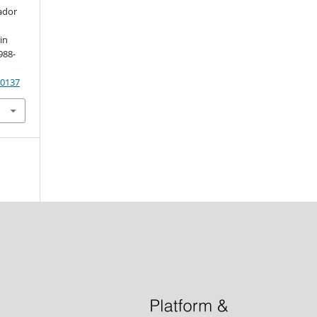
ador
in
 988-
90137