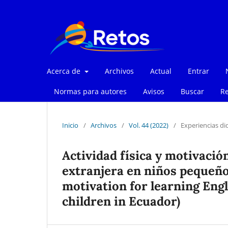
Acerca de
Archivos
Actual
Entrar
Normas para autores
Avisos
Buscar
Re
Inicio
/
Archivos
/
Vol. 44 (2022)
/
Experiencias di
Actividad física y motivació
extranjera en niños pequeño
motivation for learning Engl
children in Ecuador)