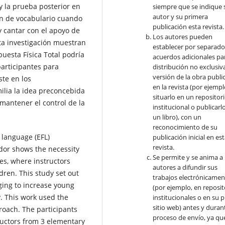
 y la prueba posterior en
siempre que se indique 
autor y su primera
ión de vocabulario cuando
publicación esta revista.
y cantar con el apoyo de
Los autores pueden
sta investigación muestran
establecer por separad
uesta Física Total podría
acuerdos adicionales par
participantes para
distribución no exclusiva
versión de la obra publi
te en los
en la revista (por ejempl
ilia la idea preconcebida
situarlo en un repositor
mantener el control de la
institucional o publicarl
un libro), con un
reconocimiento de su
 language (EFL)
publicación inicial en es
revista.
ador shows the necessity
Se permite y se anima a 
es, where instructors
autores a difundir sus
dren. This study set out
trabajos electrónicamen
ging to increase young
(por ejemplo, en reposit
y. This work used the
institucionales o en su 
sitio web) antes y durant
oach. The participants
proceso de envío, ya qu
tructors from 3 elementary