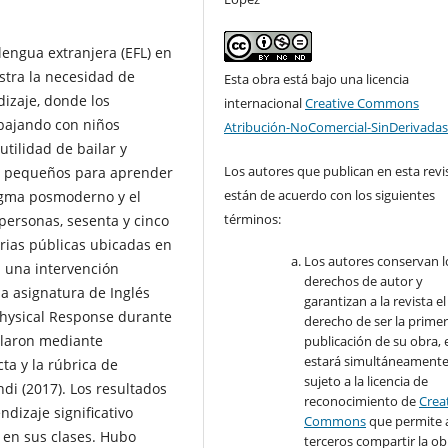
lengua extranjera (EFL) en
stra la necesidad de
Esta obra está bajo una licencia
izaje, donde los
internacional
Creative Commons
abajando con niños
Atribución-NoComercial-SinDerivadas
utilidad de bailar y
Los autores que publican en esta revi
os pequeños para aprender
están de acuerdo con los siguientes
digma posmoderno y el
términos:
personas, sesenta y cinco
rias públicas ubicadas en
Los autores conservan l
n una intervención
derechos de autor y
la asignatura de Inglés
garantizan a la revista el
Physical Response durante
derecho de ser la prime
ilaron mediante
publicación de su obra, e
estará simultáneament
ta y la rúbrica de
sujeto a la licencia de
di (2017). Los resultados
reconocimiento de
Crea
dizaje significativo
Commons
que permite 
 en sus clases. Hubo
terceros compartir la ob