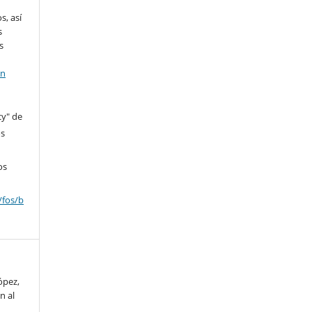
s, así
s
s
en
cy" de
os
os
/fos/b
López,
n al