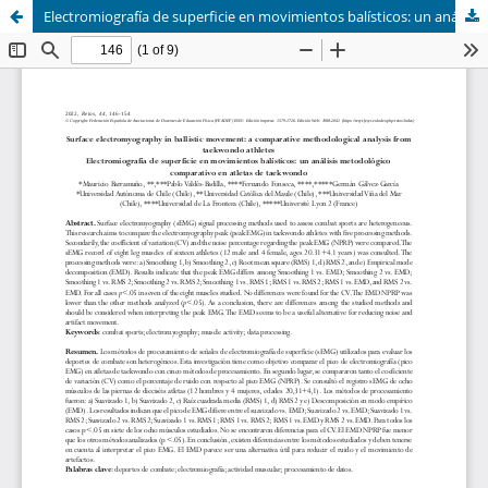
Electromiografía de superficie en movimientos balísticos: un análisis metodológico comparativo en atletas de taekwondo (Surface electromyography in ballistic movement: a comparative methodological analysis from taekwondo athletes)