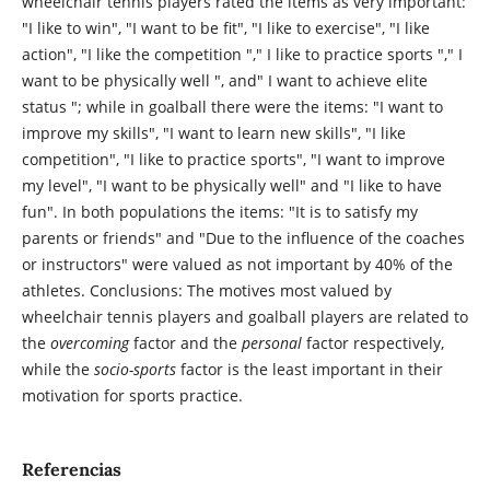
wheelchair tennis players rated the items as very important:
"I like to win", "I want to be fit", "I like to exercise", "I like
action", "I like the competition "," I like to practice sports "," I
want to be physically well ", and" I want to achieve elite
status "; while in goalball there were the items: "I want to
improve my skills", "I want to learn new skills", "I like
competition", "I like to practice sports", "I want to improve
my level", "I want to be physically well" and "I like to have
fun". In both populations the items: "It is to satisfy my
parents or friends" and "Due to the influence of the coaches
or instructors" were valued as not important by 40% of the
athletes. Conclusions: The motives most valued by
wheelchair tennis players and goalball players are related to
the
overcoming
factor and the
personal
factor respectively,
while the
socio-sports
factor is the least important in their
motivation for sports practice.
Referencias