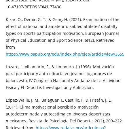
10.47197/RETOS.V0I41.77430
Kızar, O., Demir, G. T., & Genç, H. (2021). Examination of the
effect of national and amateur disabled athletes’ disabilty
types on sports participation motivation. European Journal
of Physical Education and Sport Science, 6(12). Retrieved
from
https://www.oapub.org/edu/index.php/ejep/article/view/3655
Lázaro, I., Villamarín, F., & Limonero, J. (1996). Motivación
para participar y auto-eficacia en jóvenes jugadores de
baloncesto. IV Congreso Nacional y Andaluz de La Actividad
Física y El Deporte. Investigación y Aplicación.
López-Walle, J. M., Balaguer, I., Castillo, I., & Tristán, J. L.
(2011). Clima motivacional percibido, motivación
autodeterminada y autoestima en jóvenes deportistas
mexicanos. Revista de Psicología Del Deporte, 20(1), 209–222.
Retrieved from
https://www.redalyc.org/articulo.oa?