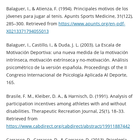
Balaguer, I., & Atienza, F. (1994). Principales motivos de los
jóvenes para jugar al tenis. Apunts Sports Medicine, 31(122),
285–300. Retrieved from
https://www.apunts.org/en-pdf-
X0213371794055013
Balaguer, I., Castillo, I., & Duda, J. L. (2003). La Escala de
Motivación Deportiva: una nueva medida de la motivación
intrínseca, motivación extrínseca y no-motivación. Análisis
psicométrico de la versión española. Proceedings of the II
Congreso Internacional de Psicología Aplicada Al Deporte,
165.
Brasile, F. M., Kleiber, D. A., & Harnisch, D. (1991). Analysis of
participation incentives among athletes with and without
disabilities. Therapeutic Recreation Journal, 25(1), 18–33.
Retrieved from
https://www.cabdirect.org/cabdirect/abstract/19911887442
Carrasco, D., Carrasco, D., & Carrasco, D. (2013). Psicología