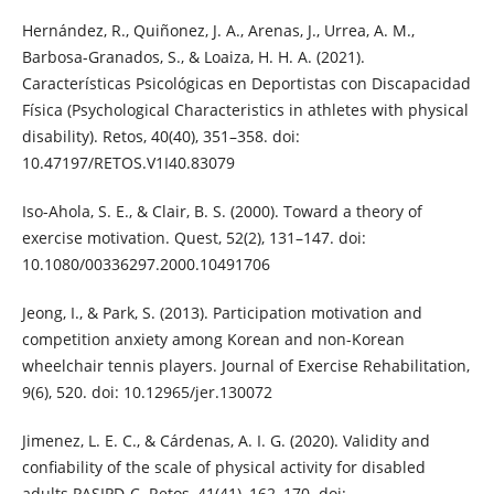
Hernández, R., Quiñonez, J. A., Arenas, J., Urrea, A. M.,
Barbosa-Granados, S., & Loaiza, H. H. A. (2021).
Características Psicológicas en Deportistas con Discapacidad
Física (Psychological Characteristics in athletes with physical
disability). Retos, 40(40), 351–358. doi:
10.47197/RETOS.V1I40.83079
Iso-Ahola, S. E., & Clair, B. S. (2000). Toward a theory of
exercise motivation. Quest, 52(2), 131–147. doi:
10.1080/00336297.2000.10491706
Jeong, I., & Park, S. (2013). Participation motivation and
competition anxiety among Korean and non-Korean
wheelchair tennis players. Journal of Exercise Rehabilitation,
9(6), 520. doi: 10.12965/jer.130072
Jimenez, L. E. C., & Cárdenas, A. I. G. (2020). Validity and
confiability of the scale of physical activity for disabled
adults PASIPD-C. Retos, 41(41), 162–170. doi: