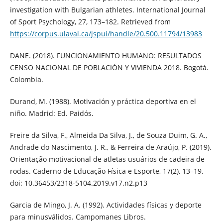
investigation with Bulgarian athletes. International Journal
of Sport Psychology, 27, 173–182. Retrieved from
https://corpus.ulaval.ca/jspui/handle/20.500.11794/13983
DANE. (2018). FUNCIONAMIENTO HUMANO: RESULTADOS
CENSO NACIONAL DE POBLACIÓN Y VIVIENDA 2018. Bogotá.
Colombia.
Durand, M. (1988). Motivación y práctica deportiva en el
niño. Madrid: Ed. Paidós.
Freire da Silva, F., Almeida Da Silva, J., de Souza Duim, G. A.,
Andrade do Nascimento, J. R., & Ferreira de Araújo, P. (2019).
Orientação motivacional de atletas usuários de cadeira de
rodas. Caderno de Educação Física e Esporte, 17(2), 13–19.
doi: 10.36453/2318-5104.2019.v17.n2.p13
Garcia de Mingo, J. A. (1992). Actividades físicas y deporte
para minusválidos. Campomanes Libros.