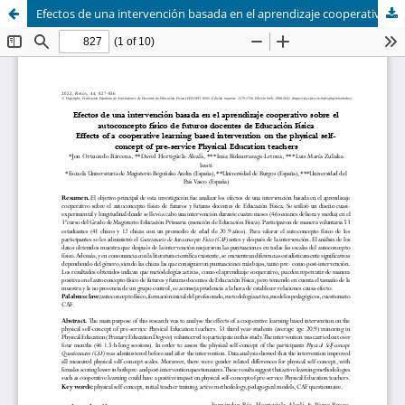
Efectos de una intervención basada en el aprendizaje cooperativo sobre el autoconcepto físico de futuros docentes de Educación Física (Effects of a cooperative learning based intervention on the physical self-concept of pre-service Physical Education tea