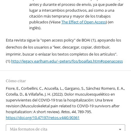
antes y durante el proceso de envío, ya que puede dar
lugar a intercambios productivos, así como a una
citación más temprana y mayor de los trabajos
publicados (Véase
The Effect of Open Access
) (en
inglés).
Esta revista sigue la "open access policy" de BOAI (1), apoyando los
derechos de los usuarios a "leer, descargar, copiar, distribuir,
imprimir, buscar o enlazar los textos completos de los artículos".
(1)
http://legacy.earlham.edu/~peters/fos/boaifaq.htm#openaccess
Cómo citar
Fiore, E., Corbellini, C., Acucella, L., Gargano, S., Sánchez Romero, E. A.,
Cotella, D., & Villafañe, J. H. (2022). Dolor musculoesquelético en
supervivientes del COVID-19 tras la hospitalización: Una breve
revision (Musculoskeletal pain related to COVID-19 survivors after
hospitalization: A short review).
Retos
,
44
, 789-795.
https://doi.org/10.47197/retos.v44i0.90361
Más formatos de cita