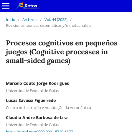
Inicio
/
Archivos
/
Vol. 44 (2022)
/
Revisiones teóricas sistemáticas y/o metaanálisis
Procesos cognitivos en pequeños
juegos (Cognitive processes in
small-sided games)
Marcelo Couto Jorge Rodrigues
Universidade Federal de Goiás
Lucas Savassi Figueiredo
Centro de Instrução e Adaptação da Aeronáutica
Claudio Andre Barbosa de Lira
Universidade Federal de Goiás
https://orcid.org/0000-0001-5749-6877