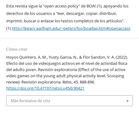
Esta revista sigue la "open access policy" de BOAI (1), apoyando los
derechos de los usuarios a "leer, descargar, copiar, distribuir,
imprimir, buscar o enlazar los textos completos de los artículos".
(1)
http://legacy.earlham.edu/~peters/fos/boaifaq.htm#openaccess
Cómo citar
Hoyos Quintero, A. M., Yusty Garcia, N., & Flor Sandon, V. A. (2022).
Efecto del uso de videojuegos activos en el nivel de actividad física
del adulto joven. Revisión exploratoria (Effect of the use of active
video games on the young adult physical activity level. Scooping
review): Revisión exploratoria.
Retos
,
45
, 888-896.
https://doi.org/10.47197/retos.v45i0.90421
Más formatos de cita