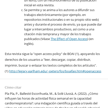
un libro), con un reconocimiento de su publicación
inicial en esta revista.
Se permite y se anima a los autores a difundir sus
trabajos electrónicamente (por ejemplo, en
repositorios institucionales o en su propio sitio web)
antes y durante el proceso de envío, ya que puede dar
lugar a intercambios productivos, así como a una
citación más temprana y mayor de los trabajos
publicados (Véase
The Effect of Open Access
) (en
inglés).
Esta revista sigue la "open access policy" de BOAI (1), apoyando los
derechos de los usuarios a "leer, descargar, copiar, distribuir,
imprimir, buscar o enlazar los textos completos de los artículos".
(1)
http://legacy.earlham.edu/~peters/fos/boaifaq.htm#openaccess
Cómo citar
Pla Pla, P., Ballesté Escorihuela, M., & Solé Llussà, A. (2022). ¿Cómo
influyen las horas de actividad física semanal en la capacidad
cardiorrespiratoria?: una indagación científica guiada a través del