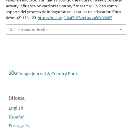
vídeo en educación primaria (How do the hours of weekly physical
activity influence on cardiorespiratory fitness?: a: El vídeo como
soporte del proceso de indagación en las aulas de educación física.
Retos
,
45
, 113-123.
https://doi.org/10.47197/retos.v45i0.90667
Más formatos de cita
Idioma
English
Español
Português