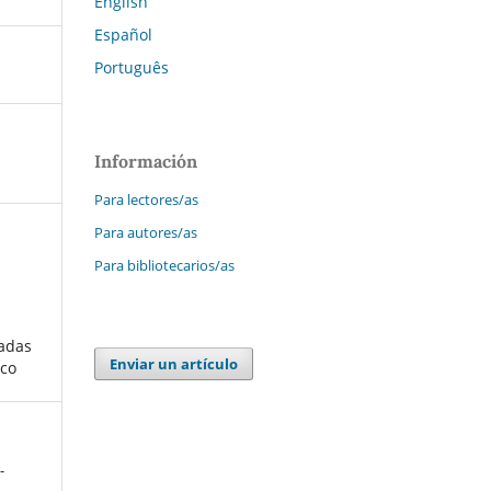
English
Español
Português
Información
Para lectores/as
Para autores/as
Para bibliotecarios/as
ladas
Enviar un artículo
ico
-