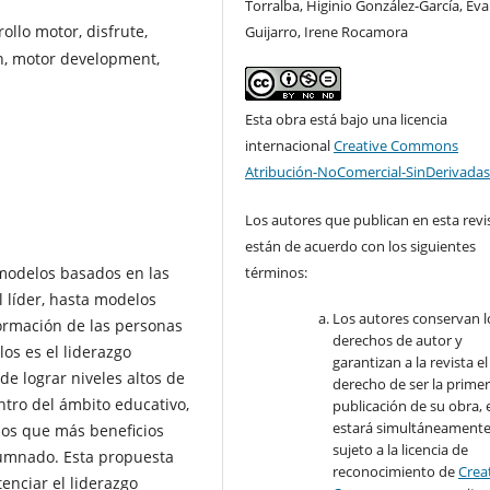
Torralba, Higinio González-García, Eva
ollo motor, disfrute,
Guijarro, Irene Rocamora
n, motor development,
Esta obra está bajo una licencia
internacional
Creative Commons
Atribución-NoComercial-SinDerivadas
Los autores que publican en esta revi
están de acuerdo con los siguientes
 modelos basados en las
términos:
l líder, hasta modelos
Los autores conservan l
formación de las personas
derechos de autor y
os es el liderazgo
garantizan a la revista el
e lograr niveles altos de
derecho de ser la prime
ntro del ámbito educativo,
publicación de su obra, e
estará simultáneament
los que más beneficios
sujeto a la licencia de
lumnado. Esta propuesta
reconocimiento de
Crea
tenciar el liderazgo