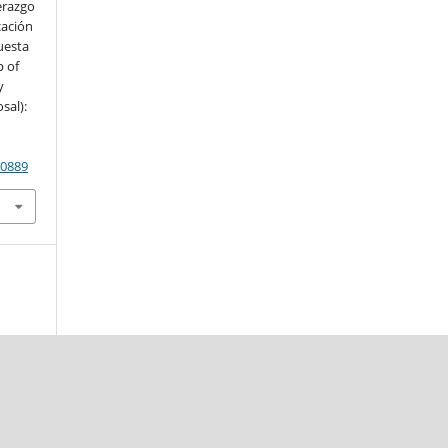
derazgo
cación
uesta
p of
y
sal):
90889