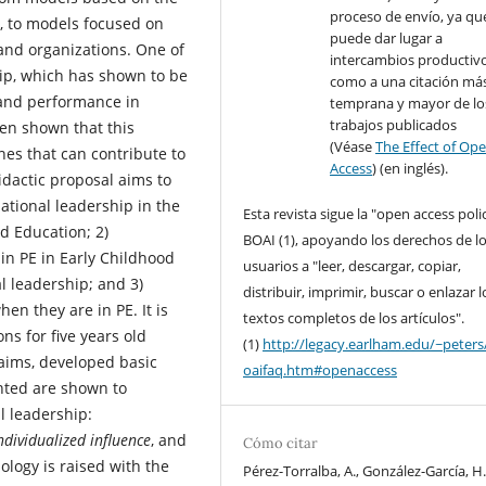
proceso de envío, ya qu
r, to models focused on
puede dar lugar a
 and organizations. One of
intercambios productivo
hip, which has shown to be
como a una citación má
 and performance in
temprana y mayor de lo
trabajos publicados
been shown that this
(Véase
The Effect of Op
nes that can contribute to
Access
) (en inglés).
dactic proposal aims to
ational leadership in the
Esta revista sigue la "open access poli
od Education; 2)
BOAI (1), apoyando los derechos de l
 in PE in Early Childhood
usuarios a "leer, descargar, copiar,
l leadership; and 3)
distribuir, imprimir, buscar o enlazar l
en they are in PE. It is
textos completos de los artículos".
ns for five years old
(1)
http://legacy.earlham.edu/~peters
 aims, developed basic
oaifaq.htm#openaccess
nted are shown to
l leadership:
ndividualized influence
, and
Cómo citar
logy is raised with the
Pérez-Torralba, A., González-García, H.