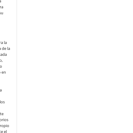
a
ra
su
o
a la
 de la
cada
o,
io
o en
ta
los
te
orios
propio
e el