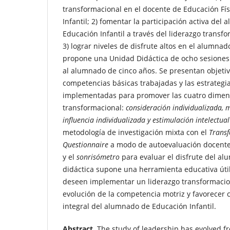
transformacional en el docente de Educación Fís
Infantil; 2) fomentar la participación activa del
Educación Infantil a través del liderazgo transf
3) lograr niveles de disfrute altos en el alumna
propone una Unidad Didáctica de ocho sesiones
al alumnado de cinco años. Se presentan objetiv
competencias básicas trabajadas y las estrategi
implementadas para promover las cuatro dimens
transformacional:
consideración individualizada, 
influencia individualizada y estimulación intelectual
metodología de investigación mixta con el
Transf
Questionnaire
a modo de autoevaluación docente,
y el
sonrisómetro
para evaluar el disfrute del a
didáctica supone una herramienta educativa úti
deseen implementar un liderazgo transformacion
evolución de la competencia motriz y favorecer c
integral del alumnado de Educación Infantil.
Abstract.
The study of leadership has evolved 