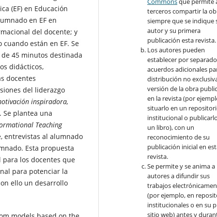
Commons
que permite 
ica (EF) en Educación
terceros compartir la ob
 alumnado en EF en
siempre que se indique 
autor y su primera
ormacional del docente; y
publicación esta revista.
do cuando están en EF. Se
Los autores pueden
 de 45 minutos destinada
establecer por separad
os didácticos,
acuerdos adicionales par
as docentes
distribución no exclusiva
versión de la obra publi
iones del liderazgo
en la revista (por ejempl
motivación inspiradora,
situarlo en un repositor
. Se plantea una
institucional o publicarl
ormational Teaching
un libro), con un
 entrevistas al alumnado
reconocimiento de su
publicación inicial en es
lumnado. Esta propuesta
revista.
l para los docentes que
Se permite y se anima a 
al para potenciar la
autores a difundir sus
on ello un desarrollo
trabajos electrónicamen
(por ejemplo, en reposit
institucionales o en su 
sitio web) antes y durant
from models based on the