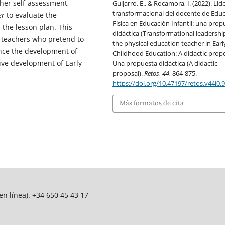
her self-assessment,
Guijarro, E., & Rocamora, I. (2022). Li
transformacional del docente de Edu
er
to evaluate the
Física en Educación Infantil: una prop
 the lesson plan. This
didáctica (Transformational leadershi
or teachers who pretend to
the physical education teacher in Earl
nce the development of
Childhood Education: A didactic propo
ve development of Early
Una propuesta didáctica (A didactic
proposal).
Retos
,
44
, 864-875.
https://doi.org/10.47197/retos.v44i0.
Más formatos de cita
n línea). +34 650 45 43 17