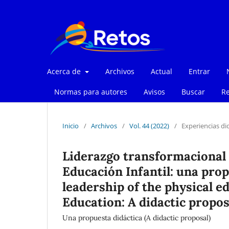
Acerca de
Archivos
Actual
Entrar
Normas para autores
Avisos
Buscar
Re
Inicio
/
Archivos
/
Vol. 44 (2022)
/
Experiencias di
Liderazgo transformacional 
Educación Infantil: una pro
leadership of the physical e
Education: A didactic propos
Una propuesta didáctica (A didactic proposal)