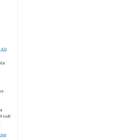
 4.0
.
sta
os
ra
l cuál
e
tive