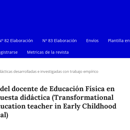
Nº 82 Elaboración
Nº 83 Elaboración
Envíos
Plantilla en
gistrarse
Metricas de la revista
dácticas desarrolladas e investigadas con trabajo empírico
del docente de Educación Física en
puesta didáctica (Transformational
ducation teacher in Early Childhood
al)