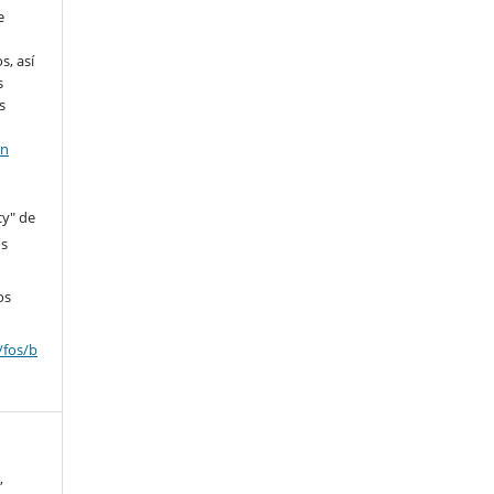
e
s, así
s
s
en
cy" de
os
os
/fos/b
,