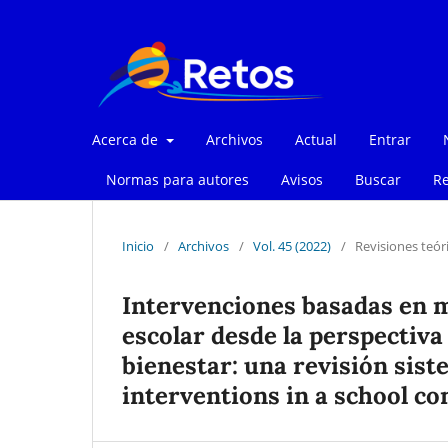
Acerca de
Archivos
Actual
Entrar
Normas para autores
Avisos
Buscar
Re
Inicio
/
Archivos
/
Vol. 45 (2022)
/
Revisiones teór
Intervenciones basadas en m
escolar desde la perspectiva 
bienestar: una revisión sis
interventions in a school co