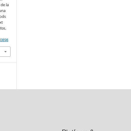
 de la
 una
hods
xt
etos
,
90898