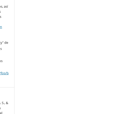
s, así
s
s
en
cy" de
os
os
/fos/b
. S., &
s
el