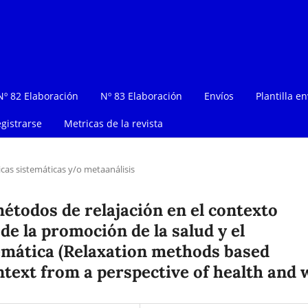
Nº 82 Elaboración
Nº 83 Elaboración
Envíos
Plantilla en
gistrarse
Metricas de la revista
icas sistemáticas y/o metaanálisis
étodos de relajación en el contexto
de la promoción de la salud y el
temática (Relaxation methods based
ntext from a perspective of health and 