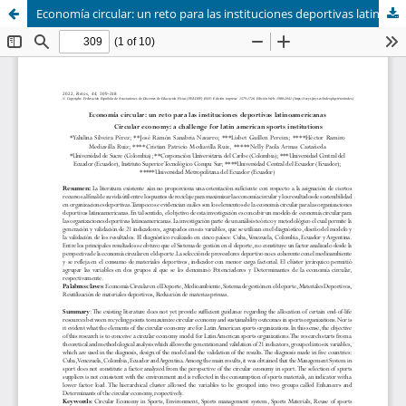
Economía circular: un reto para las instituciones deportivas latinoamericanas (Circular economy: a challenge for latin american sports institutions)