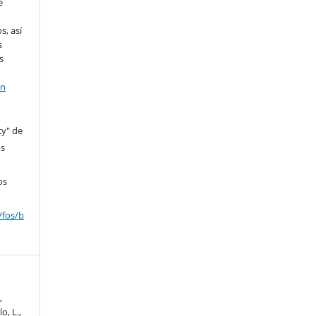
e
s, así
s
s
en
cy" de
os
os
/fos/b
,
o, L.,