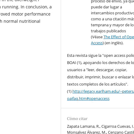
proceso de envío, ya qu
running. In conclusion, a
puede dar lugar a
intercambios productivo
improved motor performance
como a una citación má
h normal nutritional
temprana y mayor de lo
trabajos publicados
(Véase
The Effect of Op
Access
) (en inglés).
Esta revista sigue la "open access poli
BOAI (1), apoyando los derechos de l
usuarios a "leer, descargar, copiar,
distribuir, imprimir, buscar o enlazar l
textos completos de los artículos".
(1)
http://legacy.earlham.edu/~peters
oaifaq.htm#openaccess
Cómo citar
Zapata Lamana, R., Cigarroa Cuevas, I.
Monsalvez Álvarez, M., Cenzano Castill