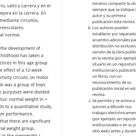
terceros compartir la ob
o, salto y carrera y en el
siempre que se indique 
jora en la carrera. En
autor y su primera
 mediante circuitos,
publicación esta revista.
reescolares,
Los autores pueden
establecer por separad
al normal.
acuerdos adicionales par
distribución no exclusiva
 the development of
versión de la obra publi
 childhood has taken a
en la revista (por ejempl
ctices in this age group.
situarlo en un repositor
e effect of a 12-week
institucional o publicarl
un libro), con un
tivity circuits, on motor
reconocimiento de su
le was a group of boys
publicación inicial en es
ch purposes were divided
revista.
atus: normal weight (n =
Se permite y se anima a 
ds to a quantitative study,
autores a difundir sus
trabajos electrónicamen
tor performance.
(por ejemplo, en reposit
that there are significant
institucionales o en su 
al weight group,
sitio web) antes y durant
 in the overweight /