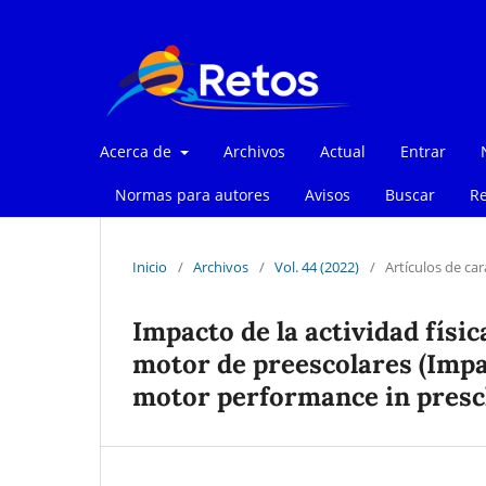
Acerca de
Archivos
Actual
Entrar
Normas para autores
Avisos
Buscar
Re
Inicio
/
Archivos
/
Vol. 44 (2022)
/
Artículos de car
Impacto de la actividad fís
motor de preescolares (Impac
motor performance in presc