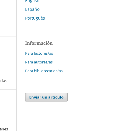
English
Español
Português
Información
Para lectores/as
Para autores/as
Para bibliotecarios/as
adas
Enviar un artículo
a
lanes