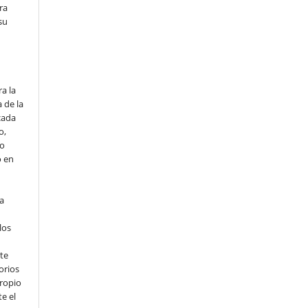
ra
su
o
a la
 de la
cada
o,
io
o en
ta
los
te
orios
propio
e el