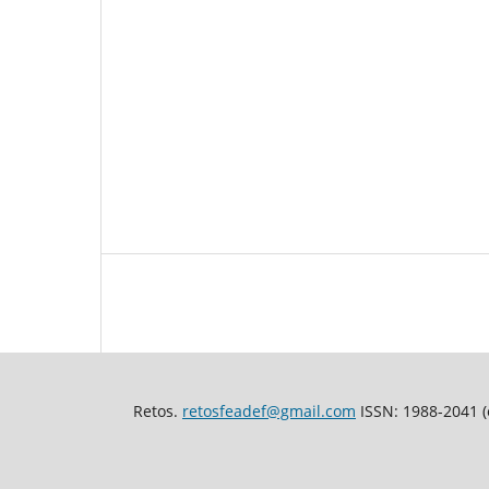
Retos.
retosfeadef@gmail.com
ISSN: 1988-2041 (e