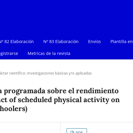
Nº 82 Elaboración
Nº 83 Elaboración
Envíos
Plantilla en
gistrarse
Metricas de la revista
ácter científico: investigaciones básicas y/o aplicadas
ica programada sobre el rendimiento
t of scheduled physical activity on
hoolers)
PDF