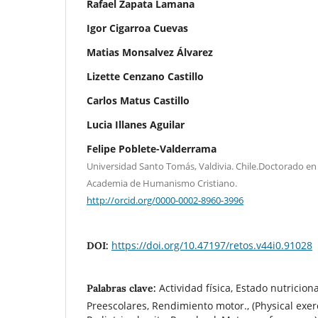
Rafael Zapata Lamana
Igor Cigarroa Cuevas
Matias Monsalvez Álvarez
Lizette Cenzano Castillo
Carlos Matus Castillo
Lucia Illanes Aguilar
Felipe Poblete-Valderrama
Universidad Santo Tomás, Valdivia. Chile.Doctorado en
Academia de Humanismo Cristiano.
http://orcid.org/0000-0002-8960-3996
https://doi.org/10.47197/retos.v44i0.91028
DOI:
Actividad física, Estado nutricion
Palabras clave:
Preescolares, Rendimiento motor., (Physical exerc