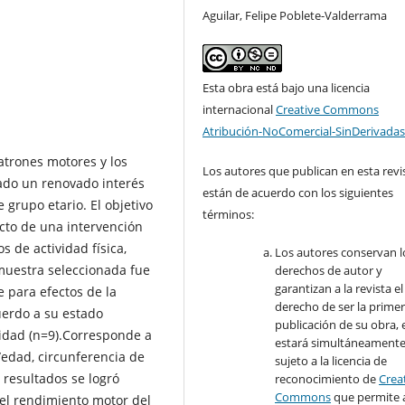
Aguilar, Felipe Poblete-Valderrama
Esta obra está bajo una licencia
internacional
Creative Commons
Atribución-NoComercial-SinDerivadas
patrones motores y los
Los autores que publican en esta revi
omado un renovado interés
están de acuerdo con los siguientes
e grupo etario. El objetivo
términos:
ecto de una intervención
s de actividad física,
Los autores conservan l
muestra seleccionada fue
derechos de autor y
garantizan a la revista el
 para efectos de la
derecho de ser la prime
uerdo a su estado
publicación de su obra, e
idad (n=9).Corresponde a
estará simultáneament
/edad, circunferencia de
sujeto a la licencia de
 resultados se logró
reconocimiento de
Crea
Commons
que permite 
 el rendimiento motor del