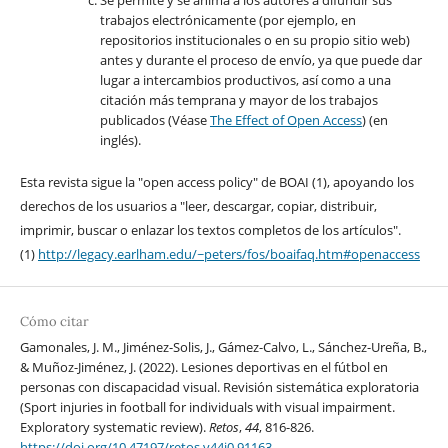
trabajos electrónicamente (por ejemplo, en
repositorios institucionales o en su propio sitio web)
antes y durante el proceso de envío, ya que puede dar
lugar a intercambios productivos, así como a una
citación más temprana y mayor de los trabajos
publicados (Véase
The Effect of Open Access
) (en
inglés).
Esta revista sigue la "open access policy" de BOAI (1), apoyando los
derechos de los usuarios a "leer, descargar, copiar, distribuir,
imprimir, buscar o enlazar los textos completos de los artículos".
(1)
http://legacy.earlham.edu/~peters/fos/boaifaq.htm#openaccess
Cómo citar
Gamonales, J. M., Jiménez-Solis, J., Gámez-Calvo, L., Sánchez-Ureña, B.,
& Muñoz-Jiménez, J. (2022). Lesiones deportivas en el fútbol en
personas con discapacidad visual. Revisión sistemática exploratoria
(Sport injuries in football for individuals with visual impairment.
Exploratory systematic review).
Retos
,
44
, 816-826.
https://doi.org/10.47197/retos.v44i0.91163