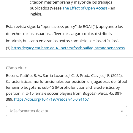
citación más temprana y mayor de los trabajos
publicados (Véase
The Effect of Open Access
) (en
inglés).
Esta revista sigue la "open access policy" de BOAI (1), apoyando los
derechos de los usuarios a "leer, descargar, copiar, distribuir,
imprimir, buscar o enlazar los textos completos de los artículos".
(1)
http://legacy.earlham.edu/~peters/fos/boaifaq.htm#openaccess
Cómo citar
Becerra Patiño, B. A., Sarria Lozano, J. C., & Prada Clavijo, J. F. (2022).
Características morfofuncionales por posición en jugadoras de fútbol
femenino bogotano sub-15 (Morphofunctional characteristics by
position in U-15 female soccer players from Bogota).
Retos
,
45
, 381-
389.
https://doi.org/10.47197/retos.v45i0.91167
Más formatos de cita