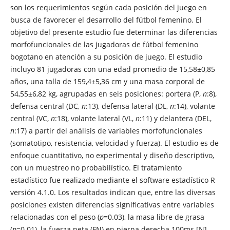
son los requerimientos según cada posición del juego en
busca de favorecer el desarrollo del fútbol femenino. El
objetivo del presente estudio fue determinar las diferencias
morfofuncionales de las jugadoras de fútbol femenino
bogotano en atención a su posición de juego. El estudio
incluyo 81 jugadoras con una edad promedio de 15,58±0,85
años, una talla de 159,4±5,36 cm y una masa corporal de
54,55±6,82 kg, agrupadas en seis posiciones: portera (P,
n
:8),
defensa central (DC,
n
:13), defensa lateral (DL,
n
:14), volante
central (VC,
n
:18), volante lateral (VL,
n
:11) y delantera (DEL,
n
:17) a partir del análisis de variables morfofuncionales
(somatotipo, resistencia, velocidad y fuerza). El estudio es de
enfoque cuantitativo, no experimental y diseño descriptivo,
con un muestreo no probabilístico. El tratamiento
estadístico fue realizado mediante el software estadístico R
versión 4.1.0. Los resultados indican que, entre las diversas
posiciones existen diferencias significativas entre variables
relacionadas con el peso (
p
=0.03), la masa libre de grasa
(
p
=0.01), la fuerza neta (FN) en pierna derecha 100ms [N]