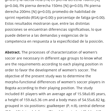
(
p
=0.04), FN pierna derecha 150ms [N] (
p
=0.03), FN pierna
derecha 200ms [N] (
p
=0.03), promedio de habilidad de
sprint repetido (RSA) (
p
=0.00) y porcentaje de fatiga (
p
=0.00).
Estos resultados mostraron que, entre las distintas
posiciones se encuentran diferencias significativas, lo que
puede deberse a las demandas y exigencias de la
competencia en respuesta a la especificidad de la posición.
Abstract.
The processes of characterization of women's
soccer are necessary in different age groups to know what
are the requirements according to each playing position in
order to favor the development of women's soccer. The
objective of the present study was to determine the
morpho-functional differences of women's soccer players in
Bogota according to their playing position. The study
included 81 players with an average age of 15.58±0.85 years,
a height of 159.4±5.36 cm and a body mass of 54.55±6.82 kg,
grouped in six positions: goalkeeper (P, n:8), central defense