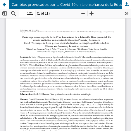
Cambios provocados por la Covid-19 en la enseñanza de la Educación Física presencial: Un estudio cualitativo en docentes de Educación Primaria y Secundaria (Covid-19's changes in the in-person physical education teaching: A qualitative study in Primary a