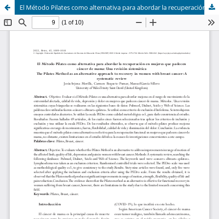
El Método Pilates como alternativa para abordar la recuperación en mujeres que padecen cáncer de mama: Una revisión sistemática (The Pilates Method as an alternative approach to recovery in women with breast cancer: A systematic review)