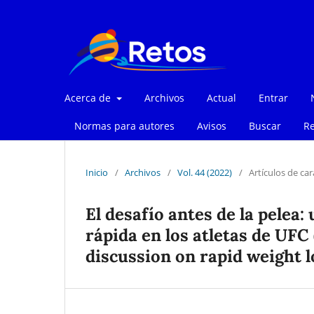
Acerca de
Archivos
Actual
Entrar
Normas para autores
Avisos
Buscar
Re
Inicio
/
Archivos
/
Vol. 44 (2022)
/
Artículos de car
El desafío antes de la pelea:
rápida en los atletas de UFC 
discussion on rapid weight l