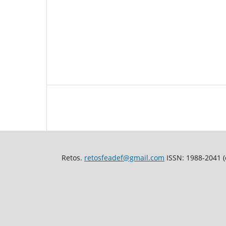
Retos.
retosfeadef@gmail.com
ISSN: 1988-2041 (e