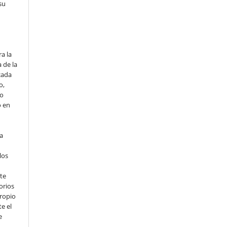
su
o
a la
 de la
cada
o,
io
o en
ta
los
te
orios
propio
e el
e