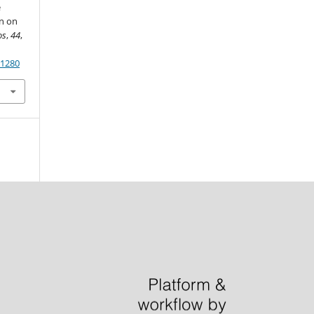
e
on on
os
,
44
,
91280