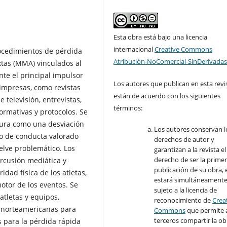
Esta obra está bajo una licencia
internacional
Creative Commons
rocedimientos de pérdida
Atribución-NoComercial-SinDerivadas
xtas (MMA) vinculados al
te el principal impulsor
Los autores que publican en esta revi
 impresas, como revistas
están de acuerdo con los siguientes
televisión, entrevistas,
términos:
ormativas y protocolos. Se
gura como una desviación
Los autores conservan l
o de conducta valorado
derechos de autor y
elve problemático. Los
garantizan a la revista el
derecho de ser la prime
rcusión mediática y
publicación de su obra, e
idad física de los atletas,
estará simultáneament
tor de los eventos. Se
sujeto a la licencia de
atletas y equipos,
reconocimiento de
Crea
s norteamericanas para
Commons
que permite 
terceros compartir la ob
s para la pérdida rápida