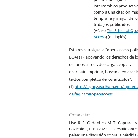
intercambios productivo
como a una citación má
temprana y mayor de lo
trabajos publicados
(Véase
The Effect of Op
Access
) (en inglés).
Esta revista sigue la "open access poli
BOAI (1), apoyando los derechos de l
usuarios a "leer, descargar, copiar,
distribuir, imprimir, buscar o enlazar l
textos completos de los artículos".
(1)
http://legacy.earlham.edu/~peters
oaifaq.htm#openaccess
Cómo citar
Lise, R. S., Ordonhes, M. T., Capraro, A
Cavichiolli, F. R. (2022). El desafío ante
pelea: una discusión sobre la pérdida