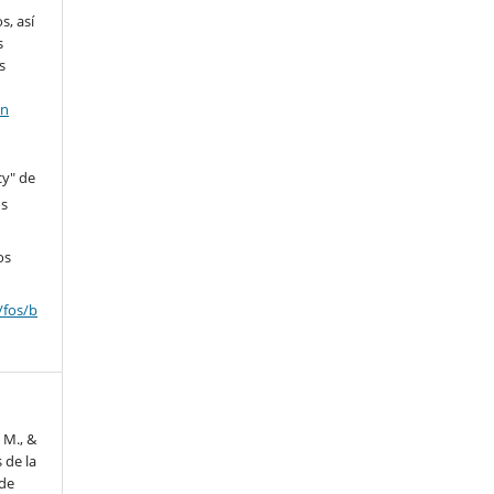
s, así
s
s
en
cy" de
os
os
/fos/b
. M., &
s de la
 de