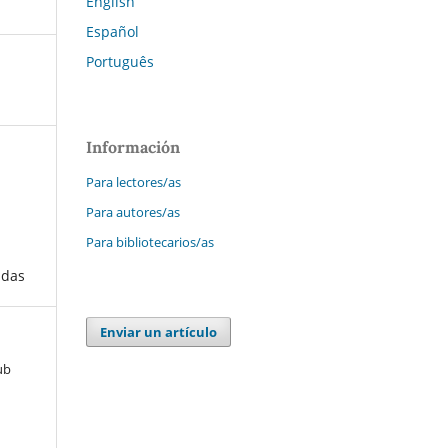
English
Español
Português
Información
Para lectores/as
Para autores/as
Para bibliotecarios/as
adas
Enviar un artículo
ub