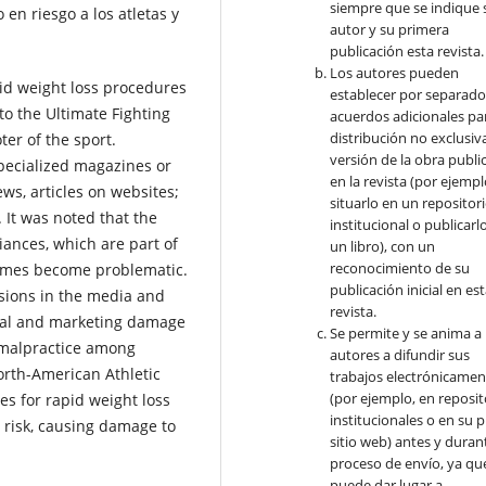
siempre que se indique 
en riesgo a los atletas y
autor y su primera
publicación esta revista.
Los autores pueden
pid weight loss procedures
establecer por separad
to the Ultimate Fighting
acuerdos adicionales par
distribución no exclusiva
er of the sport.
versión de la obra publi
pecialized magazines or
en la revista (por ejempl
ws, articles on websites;
situarlo en un repositor
 It was noted that the
institucional o publicarl
iances, which are part of
un libro), con un
reconocimiento de su
times become problematic.
publicación inicial en es
ssions in the media and
revista.
cial and marketing damage
Se permite y se anima a 
n malpractice among
autores a difundir sus
orth-American Athletic
trabajos electrónicamen
(por ejemplo, en reposit
s for rapid weight loss
institucionales o en su 
 risk, causing damage to
sitio web) antes y durant
proceso de envío, ya qu
puede dar lugar a