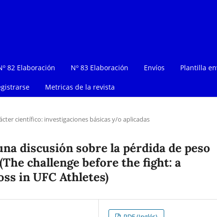
Nº 82 Elaboración
Nº 83 Elaboración
Envíos
Plantilla en
gistrarse
Metricas de la revista
ácter científico: investigaciones básicas y/o aplicadas
 una discusión sobre la pérdida de peso
(The challenge before the fight: a
oss in UFC Athletes)
PDF (Inglés)