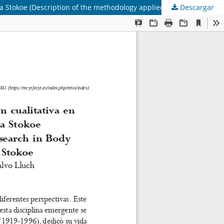
Descargar
Descripción de la metodología aplicada en una investigación cualitativa en Expresión Corporal y Danza: la vida y obra de Patricia Stokoe (Description of the methodology applied in a qualitative research in Body Expression and Dance: the life and work of