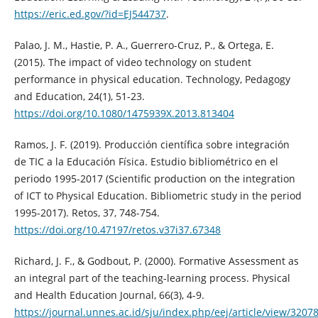
https://eric.ed.gov/?id=EJ544737
.
Palao, J. M., Hastie, P. A., Guerrero-Cruz, P., & Ortega, E.
(2015). The impact of video technology on student
performance in physical education. Technology, Pedagogy
and Education, 24(1), 51-23.
https://doi.org/10.1080/1475939X.2013.813404
Ramos, J. F. (2019). Producción científica sobre integración
de TIC a la Educación Física. Estudio bibliométrico en el
periodo 1995-2017 (Scientific production on the integration
of ICT to Physical Education. Bibliometric study in the period
1995-2017). Retos, 37, 748-754.
https://doi.org/10.47197/retos.v37i37.67348
Richard, J. F., & Godbout, P. (2000). Formative Assessment as
an integral part of the teaching-learning process. Physical
and Health Education Journal, 66(3), 4-9.
https://journal.unnes.ac.id/sju/index.php/eej/article/view/3207