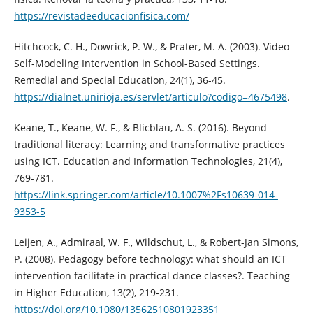
https://revistadeeducacionfisica.com/
Hitchcock, C. H., Dowrick, P. W., & Prater, M. A. (2003). Video
Self-Modeling Intervention in School-Based Settings.
Remedial and Special Education, 24(1), 36-45.
https://dialnet.unirioja.es/servlet/articulo?codigo=4675498
.
Keane, T., Keane, W. F., & Blicblau, A. S. (2016). Beyond
traditional literacy: Learning and transformative practices
using ICT. Education and Information Technologies, 21(4),
769-781.
https://link.springer.com/article/10.1007%2Fs10639-014-
9353-5
Leijen, Ä., Admiraal, W. F., Wildschut, L., & Robert-Jan Simons,
P. (2008). Pedagogy before technology: what should an ICT
intervention facilitate in practical dance classes?. Teaching
in Higher Education, 13(2), 219-231.
https://doi.org/10.1080/13562510801923351