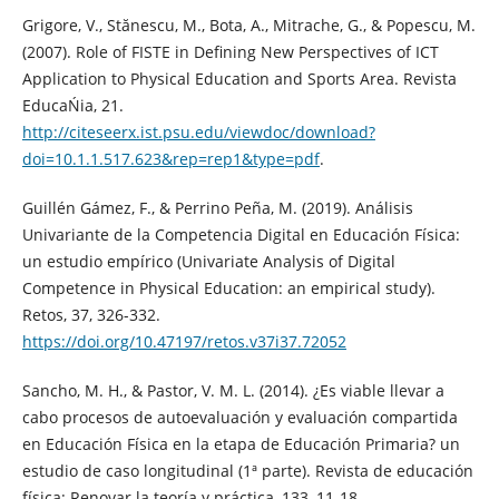
Grigore, V., Stănescu, M., Bota, A., Mitrache, G., & Popescu, M.
(2007). Role of FISTE in Defining New Perspectives of ICT
Application to Physical Education and Sports Area. Revista
EducaŃia, 21.
http://citeseerx.ist.psu.edu/viewdoc/download?
doi=10.1.1.517.623&rep=rep1&type=pdf
.
Guillén Gámez, F., & Perrino Peña, M. (2019). Análisis
Univariante de la Competencia Digital en Educación Física:
un estudio empírico (Univariate Analysis of Digital
Competence in Physical Education: an empirical study).
Retos, 37, 326-332.
https://doi.org/10.47197/retos.v37i37.72052
Sancho, M. H., & Pastor, V. M. L. (2014). ¿Es viable llevar a
cabo procesos de autoevaluación y evaluación compartida
en Educación Física en la etapa de Educación Primaria? un
estudio de caso longitudinal (1ª parte). Revista de educación
física: Renovar la teoría y práctica, 133, 11-18.