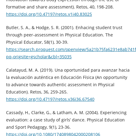
formative and share assessment). Retos, 40, 198-208.
https://doi.org/10.47197/retos.v1i40.83025
Butler, S. A., & Hodge, S. R. (2001). Enhacing student trust
through peer-assessment in Physical Education. The
Physical Educator, 58(1), 30-39.
https://search.proquest.com/openview/5a21b75fa6231e8ab741
pq-origsite=gscholar&cbl=35035
Calatayud, M. A. (2019). Una oportunidad para avanzar hacia
la evaluación auténtica en Educación Física (An opportunity
to advance towards authentic assessment in Physical
Education). Retos, 36, 259-265.
https://doi.org/10.47197/retos.v36i36.67540
Cassady, H., Clarke, G., & Latham, A. M. (2004). Experiencing
evaluation: a case study of girls’ dance. Physical Education
and Sport Pedagogy, 9(1), 23-36.
https://doi.org/10.1080/1740898042000208106