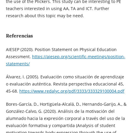
the use of the Plickers. This study can be interesting to PE
teachers interested in using AA, TA and ICT. Further
research about this topic may be need.
Referencias
AIESEP (2020). Position Statement on Physical Education
Assessment.
https://aiesep.org/scientific-meetings/position-
statements/
Álvarez, I. (2005). Evaluación como situación de aprendizaje
o evaluación auténtica. Revista perspectiva educacional 45,
45-68.
https://www.redalyc.org/pdf/3333/333329100004.pdf
Bores-García, D., Hortigüela-Alcalá, D., Hernando-Garijo, A., &
González-Calvo, G. (2020). Análisis de la motivación del
alumnado hacia la expresión corporal a través del uso de la
evaluación formativa y compartida (Analysis of student
motivation towards body expression through the use of