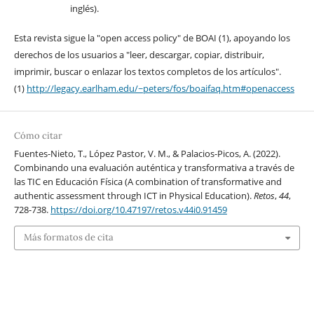
inglés).
Esta revista sigue la "open access policy" de BOAI (1), apoyando los
derechos de los usuarios a "leer, descargar, copiar, distribuir,
imprimir, buscar o enlazar los textos completos de los artículos".
(1)
http://legacy.earlham.edu/~peters/fos/boaifaq.htm#openaccess
Cómo citar
Fuentes-Nieto, T., López Pastor, V. M., & Palacios-Picos, A. (2022).
Combinando una evaluación auténtica y transformativa a través de
las TIC en Educación Física (A combination of transformative and
authentic assessment through ICT in Physical Education).
Retos
,
44
,
728-738.
https://doi.org/10.47197/retos.v44i0.91459
Más formatos de cita