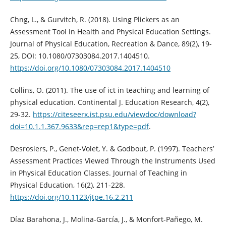
Chng, L., & Gurvitch, R. (2018). Using Plickers as an
Assessment Tool in Health and Physical Education Settings.
Journal of Physical Education, Recreation & Dance, 89(2), 19-
25, DOI: 10.1080/07303084.2017.1404510.
https://doi.org/10.1080/07303084.2017.1404510
Collins, O. (2011). The use of ict in teaching and learning of
physical education. Continental J. Education Research, 4(2),
29-32.
https://citeseerx.ist.psu.edu/viewdoc/download?
doi=10.1.1.367.9633&rep=rep1&type=pdf
.
Desrosiers, P., Genet-Volet, Y. & Godbout, P. (1997). Teachers’
Assessment Practices Viewed Through the Instruments Used
in Physical Education Classes. Journal of Teaching in
Physical Education, 16(2), 211-228.
https://doi.org/10.1123/jtpe.16.2.211
Díaz Barahona, J., Molina-García, J., & Monfort-Pañego, M.