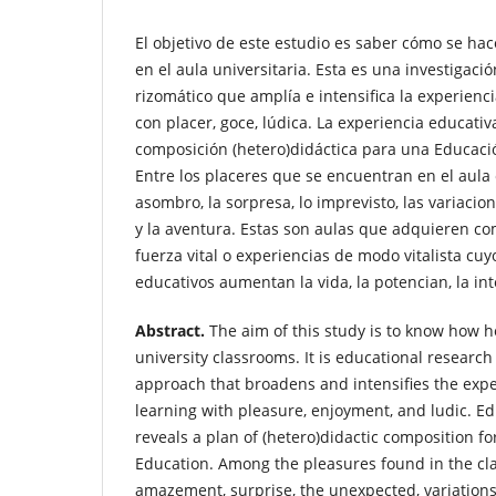
El objetivo de este estudio es saber cómo se ha
en el aula universitaria. Esta es una investigac
rizomático que amplía e intensifica la experien
con placer, goce, lúdica. La experiencia educati
composición (hetero)didáctica para una Educaci
Entre los placeres que se encuentran en el aula e
asombro, la sorpresa, lo imprevisto, las variacion
y la aventura. Estas son aulas que adquieren co
fuerza vital o experiencias de modo vitalista cu
educativos aumentan la vida, la potencian, la inte
Abstract.
The aim of this study is to know how 
university classrooms. It is educational research
approach that broadens and intensifies the exp
learning with pleasure, enjoyment, and ludic. E
reveals a plan of (hetero)didactic composition f
Education. Among the pleasures found in the cla
amazement, surprise, the unexpected, variations,