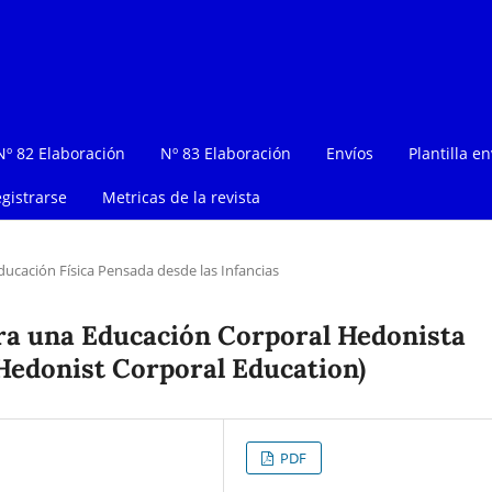
Nº 82 Elaboración
Nº 83 Elaboración
Envíos
Plantilla en
gistrarse
Metricas de la revista
ucación Física Pensada desde las Infancias
ara una Educación Corporal Hedonista
a Hedonist Corporal Education)
PDF