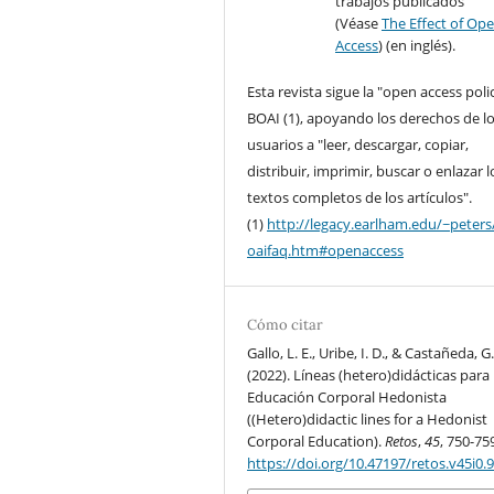
trabajos publicados
(Véase
The Effect of Op
Access
) (en inglés).
Esta revista sigue la "open access poli
BOAI (1), apoyando los derechos de l
usuarios a "leer, descargar, copiar,
distribuir, imprimir, buscar o enlazar l
textos completos de los artículos".
(1)
http://legacy.earlham.edu/~peters
oaifaq.htm#openaccess
Cómo citar
Gallo, L. E., Uribe, I. D., & Castañeda, G
(2022). Líneas (hetero)didácticas para
Educación Corporal Hedonista
((Hetero)didactic lines for a Hedonist
Corporal Education).
Retos
,
45
, 750-75
https://doi.org/10.47197/retos.v45i0.