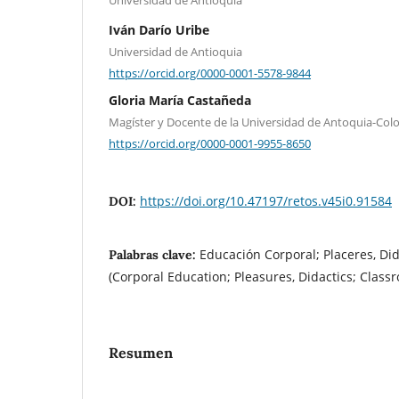
Iván Darío Uribe
Universidad de Antioquia
https://orcid.org/0000-0001-5578-9844
Gloria María Castañeda
Magíster y Docente de la Universidad de Antoquia-Col
https://orcid.org/0000-0001-9955-8650
https://doi.org/10.47197/retos.v45i0.91584
DOI:
Educación Corporal; Placeres, Didá
Palabras clave:
(Corporal Education; Pleasures, Didactics; Class
Resumen