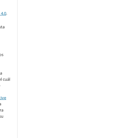
 4.0
.
sta
os
ra
l cuál
e
tive
a
ra
su