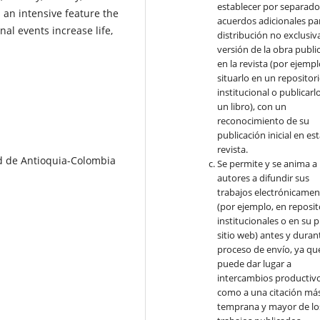
establecer por separad
 an intensive feature the
acuerdos adicionales par
nal events increase life,
distribución no exclusiva
versión de la obra publi
en la revista (por ejempl
situarlo en un repositor
institucional o publicarl
un libro), con un
reconocimiento de su
publicación inicial en es
revista.
d de Antioquia-Colombia
Se permite y se anima a 
autores a difundir sus
trabajos electrónicamen
(por ejemplo, en reposit
institucionales o en su 
sitio web) antes y durant
proceso de envío, ya qu
puede dar lugar a
intercambios productivo
como a una citación má
temprana y mayor de lo