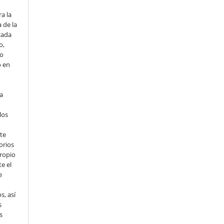
o
a la
 de la
cada
o,
io
o en
ta
los
te
orios
propio
e el
e
s, así
s
s