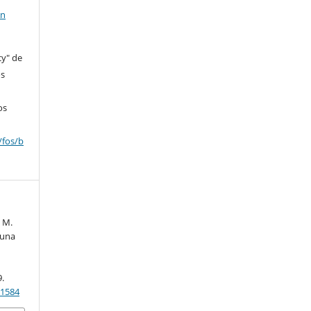
en
cy" de
os
os
/fos/b
. M.
 una
9.
91584