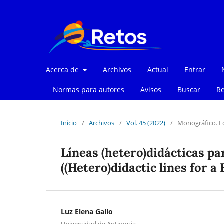
Acerca de
Archivos
Actual
Entrar
Normas para autores
Avisos
Buscar
Re
Inicio
/
Archivos
/
Vol. 45 (2022)
/
Monográfico. Ed
Líneas (hetero)didácticas p
((Hetero)didactic lines for 
Luz Elena Gallo
Universidad de Antioquia