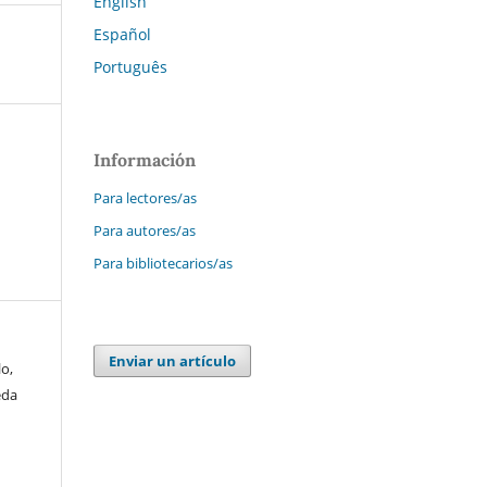
English
Español
Português
Información
Para lectores/as
Para autores/as
Para bibliotecarios/as
Enviar un artículo
o,
eda