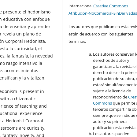
internacional
Creative Commons
ce presente el hedonismo
Atribución-NoComercial-SinDerivadas
ión educativa con enfoque
cia de enseñar y aprender
Los autores que publican en esta revi
va revela un plano de
están de acuerdo con los siguientes
ón Corporal Hedonista.
términos:
stá la curiosidad, el
Los autores conservan l
es, la fantasía, la novedad
derechos de autor y
mo rasgo intensivo la
garantizan a la revista el
yos acontecimientos
derecho de ser la prime
nsifican y la vitalizan.
publicación de su obra, e
estará simultáneament
sujeto a la licencia de
hedonism is present in
reconocimiento de
Crea
 with a rhizomatic
Commons
que permite 
erience of teaching and
terceros compartir la ob
ducational experience
siempre que se indique 
or a Hedonist Corporal
autor y su primera
publicación esta revista.
ssrooms are curiosity,
Los autores pueden
 fantasy, novelty, and