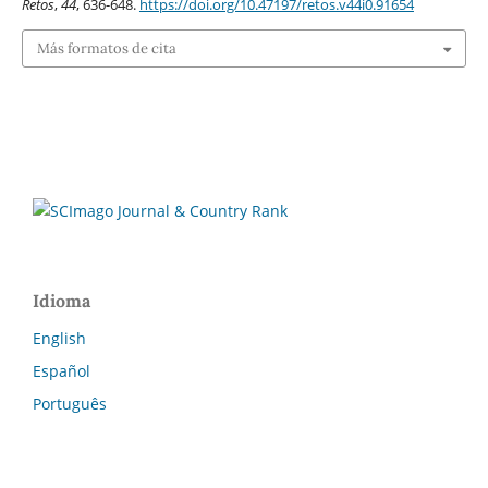
Retos
,
44
, 636-648.
https://doi.org/10.47197/retos.v44i0.91654
Más formatos de cita
Idioma
English
Español
Português