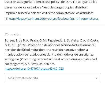
Esta revista sigue la "open access policy" de BOAI (1), apoyando los
derechos de los usuarios a "leer, descargar, copiar, distribuir,
imprimir, buscar o enlazar los textos completos de los artículos".
(1)
http://legacy.earlham.edu/~peters/fos/boaifaq.htm#openaccess
Cómo citar
Borges, E. de P. A., Praça, G. M., Figueiredo, L. S., Vieira, C. A., & Costa,
G. D. C. T. (2022). Promoción de acciones técnico-tácticas durante
partidos de fútbol reducidos: una revisión narrativa sobre la
manipulación de restricciones dentro de modelos de enseñanza
ecológicos (Promoting tactical-technical actions during small-sided
soccer games: A n.
Retos
,
45
, 566-575.
https://doi.org/10.47197/retos.v45i0.91723
Más formatos de cita